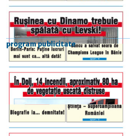
program publicitate
luni-vineri
9.00 - 17.00
sâmbătă
închis
duminică
9.00 - 12.00