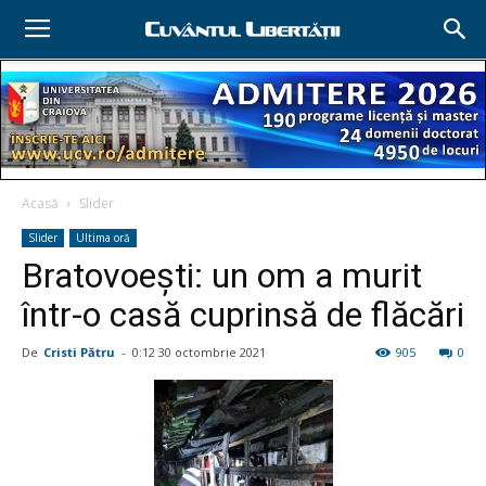
Acasă
Slider
Slider
Ultima oră
Bratovoești: un om a murit
într-o casă cuprinsă de flăcări
De
Cristi Pătru
-
0:12 30 octombrie 2021
905
0