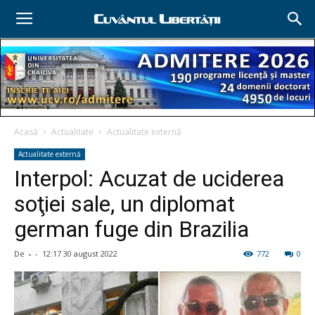
Acasă
Actualitate
Actualitate externă
Actualitate externă
Interpol: Acuzat de uciderea
soţiei sale, un diplomat
german fuge din Brazilia
De
-
-
12:17 30 august 2022
772
0