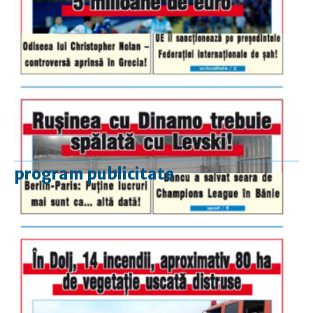
program publicitate
luni-vineri
9.00 - 17.00
sâmbătă
închis
duminică
9.00 - 12.00