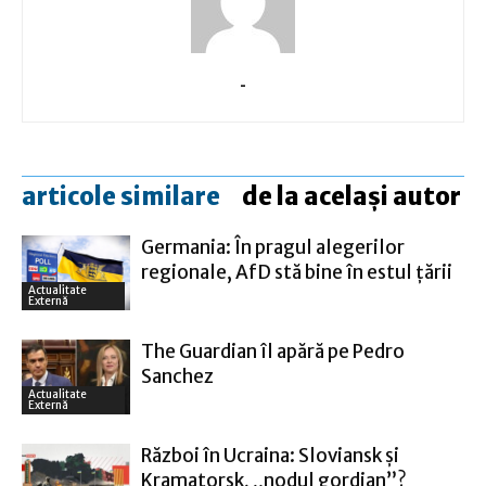
-
articole similare
de la același autor
Germania: În pragul alegerilor
regionale, AfD stă bine în estul ţării
Actualitate
Externă
The Guardian îl apără pe Pedro
Sanchez
Actualitate
Externă
Război în Ucraina: Sloviansk şi
Kramatorsk, „nodul gordian”?