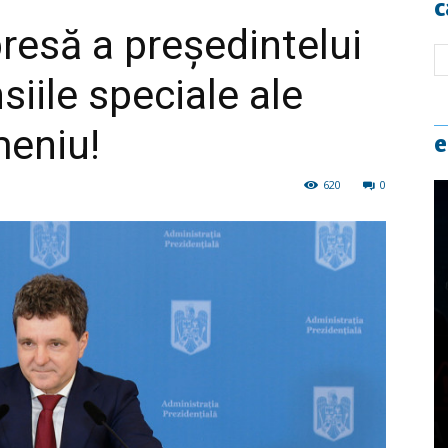
c
resă a preşedintelui
iile speciale ale
meniu!
e
620
0