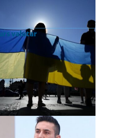
urs valutar
Curs valutar: 07 Aug 2026
EUR
: 5,2554 RON
+0,0041 ▲
USD
: 4,5584 RON
+0,0077 ▲
CHF
: 5,6244 RON
+0,0023 ▲
GBP
: 6,1277 RON
+0,0041 ▲
Convertor valutar
»
Rezultat:
-