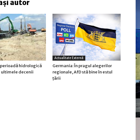
ași autor
c
Actualitate Externă
 perioadă hidrologică
Germania: În pragul alegerilor
n ultimele decenii
regionale, AfD stă bine în estul
ţării