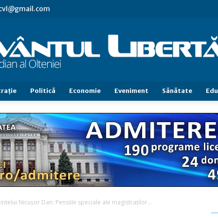
.cvl@gmail.com
raţie
Politică
Economie
Eveniment
Sănătate
Edu
Cuvântul
Libertăţii
telui Nicuşor Dan: Pensiile speciale ale magistraţilor...