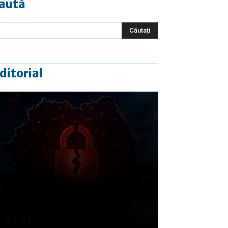
aută
ditorial