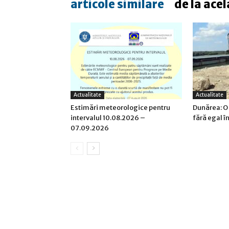
articole similare
de la acel
Actualitate
Actualitate
Estimări meteorologice pentru
Dunărea: O
intervalul 10.08.2026 –
fără egal î
07.09.2026