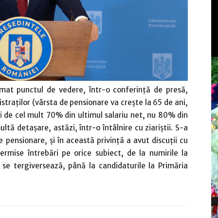
rimat punctul de vedere, într-o conferinţă de presă,
straţilor (vârsta de pensionare va creşte la 65 de ani,
fi de cel mult 70% din ultimul salariu net, nu 80% din
ltă detaşare, astăzi, într-o întâlnire cu ziariştii. S-a
 pensionare, şi în această privinţă a avut discuţii cu
ermise întrebări pe orice subiect, de la numirile la
e se tergiversează, până la candidaturile la Primăria