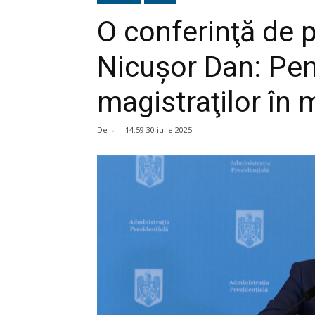
O conferinţă de p
Nicuşor Dan: Pens
magistraţilor în 
De
-
-
14:59 30 iulie 2025