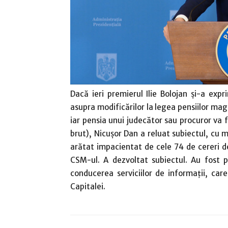
Dacă ieri premierul Ilie Bolojan şi-a exp
asupra modificărilor la legea pensiilor magi
iar pensia unui judecător sau procuror va 
brut), Nicuşor Dan a reluat subiectul, cu mu
arătat impacientat de cele 74 de cereri de
CSM-ul. A dezvoltat subiectul. Au fost p
conducerea serviciilor de informaţii, car
Capitalei.