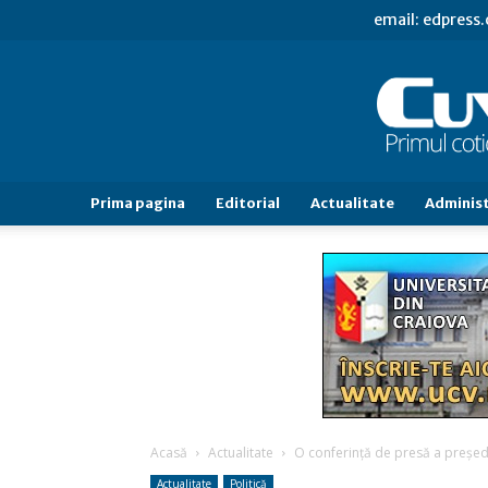
email: edpress
Prima pagina
Editorial
Actualitate
Administ
Acasă
Actualitate
O conferinţă de presă a preşedin
Actualitate
Politică