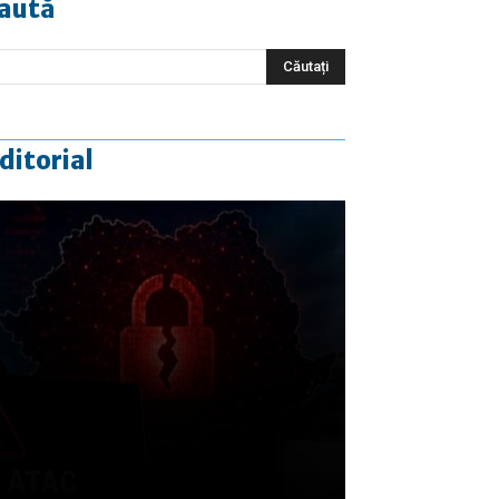
aută
ditorial