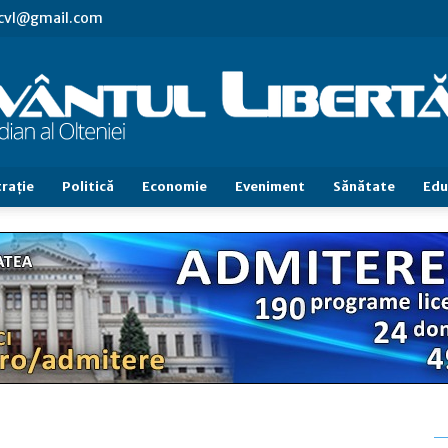
.cvl@gmail.com
raţie
Politică
Economie
Eveniment
Sănătate
Edu
Cuvântul
Libertăţii