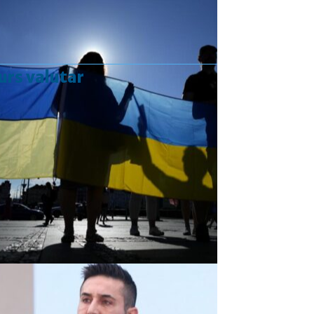
urs valutar
Curs valutar: 07 Aug 2026
EUR
: 5,2554 RON
+0,0041 ▲
USD
: 4,5584 RON
+0,0077 ▲
CHF
: 5,6244 RON
+0,0023 ▲
GBP
: 6,1277 RON
+0,0041 ▲
Convertor valutar
»
Rezultat:
-