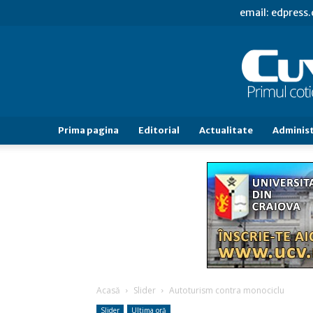
email: edpress
Prima pagina
Editorial
Actualitate
Administ
Acasă
Slider
Autoturism contra monociclu
Slider
Ultima oră