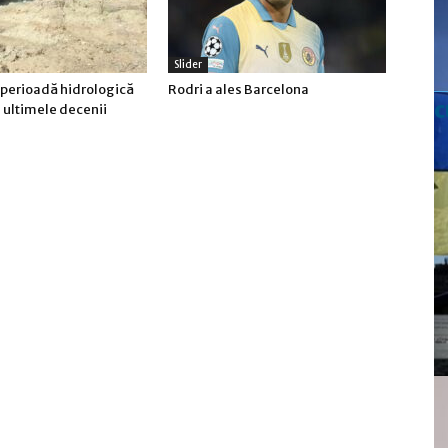
Slider
 perioadă hidrologică
Rodri a ales Barcelona
c
n ultimele decenii