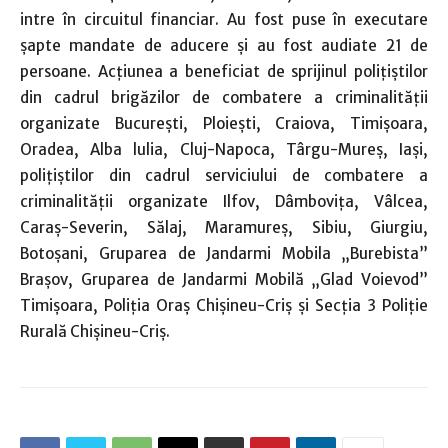
intre în circuitul financiar. Au fost puse în executare
şapte mandate de aducere și au fost audiate 21 de
persoane. Acțiunea a beneficiat de sprijinul polițiștilor
din cadrul brigăzilor de combatere a criminalității
organizate București, Ploiești, Craiova, Timișoara,
Oradea, Alba lulia, Cluj-Napoca, Târgu-Mureș, Iași,
polițiștilor din cadrul serviciului de combatere a
criminalității organizate Ilfov, Dâmbovița, Vâlcea,
Caraș-Severin, Sălaj, Maramureș, Sibiu, Giurgiu,
Botoșani, Gruparea de Jandarmi Mobila „Burebista”
Brașov, Gruparea de Jandarmi Mobilă „Glad Voievod”
Timișoara, Poliția Oraș Chișineu-Criș și Secția 3 Poliție
Rurală Chișineu-Criș.