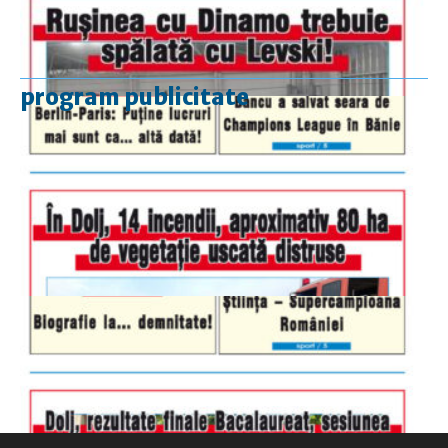
program publicitate
luni-vineri
9.00 - 17.00
sâmbătă
închis
duminică
9.00 - 12.00