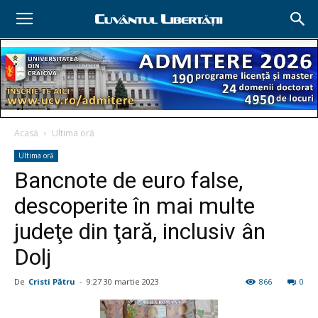
Acasă
Ultima oră
Ultima oră
Bancnote de euro false,
descoperite în mai multe
judeţe din ţară, inclusiv ân
Dolj
De
Cristi Pătru
-
9:27 30 martie 2023
866
0