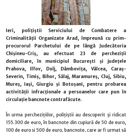
Ieri, polițiștii Serviciului de Combatere a
Criminalității Organizate Arad, împreună cu prim-
procurorul Parchetului de pe lângă Judecătoria
Chișineu-Criș, au efectuat 23 de percheziții
domiciliare, în municipiul București și județele
Prahova, Ilfov, Dolj, Dâmbovița, Vâlcea, Caraș-
Severin, Timiș, Bihor, Sălaj, Maramureș, Cluj, Sibiu,
Mureș, Iași, Giurgiu și Botoșani, pentru probarea
activității infracționale a persoanelor care pun în
circulație bancnote contrafăcute.
În urma perchezițiilor, polițiștii au descoperit și ridicat
155.300 de euro, în bancnote din cupiură de 50 de euro,
100 de euro și 500 de euro, bancnote, care ar fi urmat să