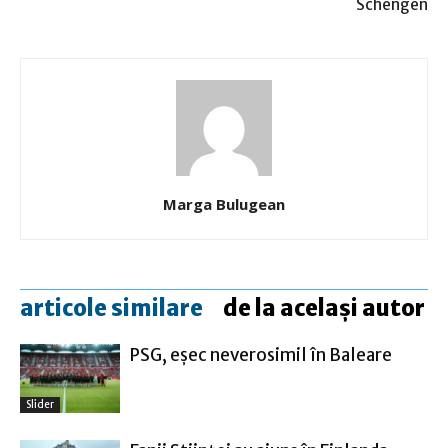
Schengen
Marga Bulugean
articole similare
de la același autor
PSG, eşec neverosimil în Baleare
Slider