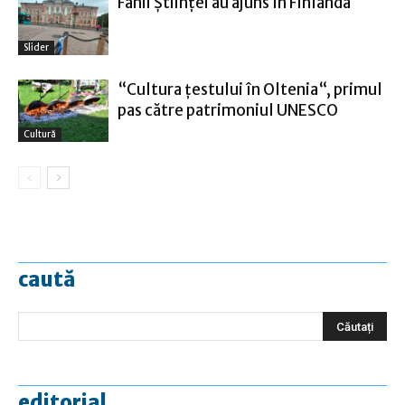
Fanii Ştiinţei au ajuns în Finlanda
Slider
“Cultura țestului în Oltenia“, primul
pas către patrimoniul UNESCO
Cultură
caută
editorial