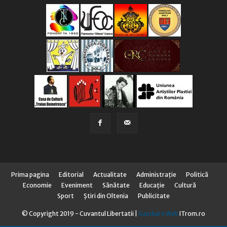
Prima pagina
Editorial
Actualitate
Administraţie
Politică
Economie
Eveniment
Sănătate
Educaţie
Cultură
Sport
Știri din Oltenia
Publicitate
© Copyright 2019 - Cuvantul Libertatii |
Gazduire Web
ITrom.ro