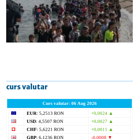
curs valutar
Curs valutar: 06 Aug 2026
EUR
: 5,2513 RON
+0,0024 ▲
USD
: 4,5507 RON
+0,0027 ▲
CHF
: 5,6221 RON
+0,0011 ▲
GBP
: 6,1236 RON
-0,0008 ▼