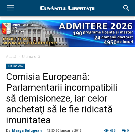
Acasă
Ultima oră
Ultima oră
Comisia Europeană:
Parlamentarii incompatibili
să demisioneze, iar celor
anchetaţi să le fie ridicată
imunitatea
De
Marga Bulugean
-
13:50 30 ianuarie 2013
686
0