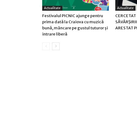
Actualitate
Actualitate
Festivalul PICNIC ajunge pentru
CERCETAT
prima dată la Craiova cu muzică
SĂVÂRŞIRII
bună, mâncare pe gustul tuturor și
ARESTAT 
intrare liberă