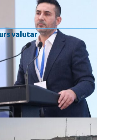
urs valutar
Curs valutar: 06 Aug 2026
EUR
: 5,2513 RON
+0,0024 ▲
USD
: 4,5507 RON
+0,0027 ▲
CHF
: 5,6221 RON
+0,0011 ▲
GBP
: 6,1236 RON
-0,0008 ▼
Convertor valutar
»
Rezultat:
-