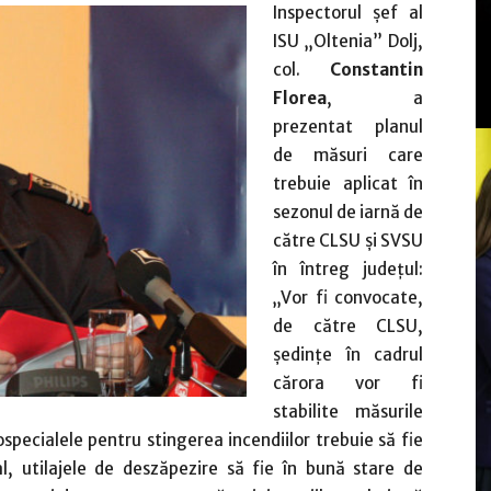
Inspectorul şef al
ISU „Oltenia” Dolj,
col.
Constantin
Florea
, a
prezentat planul
de măsuri care
trebuie aplicat în
sezonul de iarnă de
către CLSU şi SVSU
în întreg judeţul:
„Vor fi convocate,
de către CLSU,
şedinţe în cadrul
cărora vor fi
stabilite măsurile
ospecialele pentru stingerea incendiilor trebuie să fie
al, utilajele de deszăpezire să fie în bună stare de