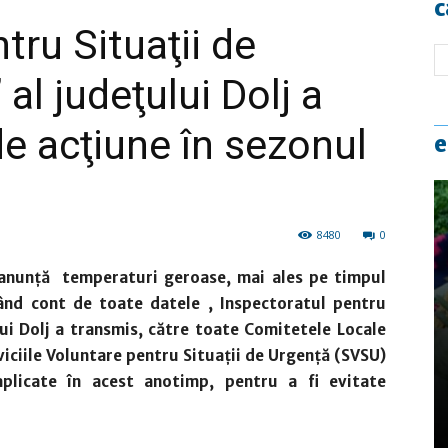
c
tru Situaţii de
al judeţului Dolj a
de acţiune în sezonul
e
8480
0
e anunţă temperaturi geroase, mai ales pe timpul
inând cont de toate datele , Inspectoratul pentru
lui Dolj a transmis, către toate Comitetele Locale
viciile Voluntare pentru Situaţii de Urgenţă (SVSU)
aplicate în acest anotimp, pentru a fi evitate