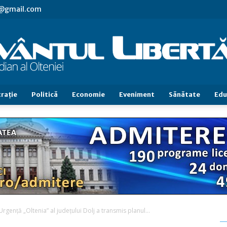
vl@gmail.com
raţie
Politică
Economie
Eveniment
Sănătate
Edu
Cuvântul
Libertăţii
Urgenţă „Oltenia” al judeţului Dolj a transmis planul...