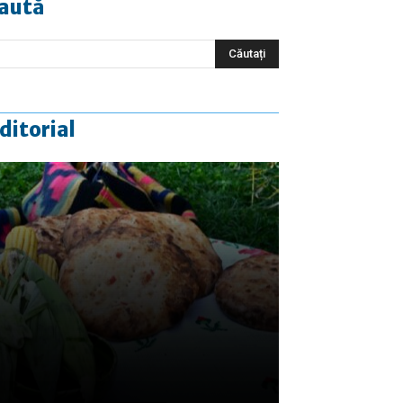
aută
ditorial