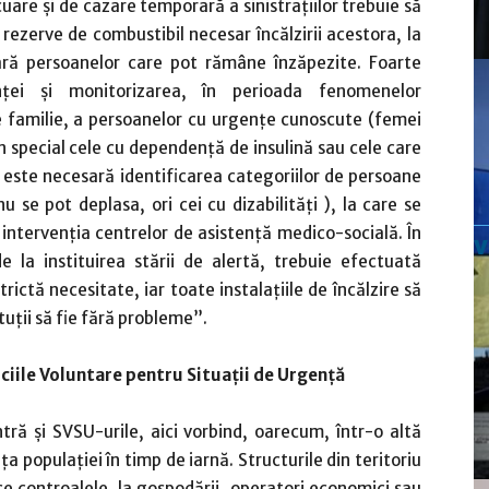
are şi de cazare temporară a sinistraţiilor trebuie să
 rezerve de combustibil necesar încălzirii acestora, la
ră persoanelor care pot rămâne înzăpezite. Foarte
ţei şi monitorizarea, în perioada fenomenelor
e familie, a persoanelor cu urgenţe cunoscute (femei
n special cele cu dependenţă de insulină sau cele care
 , este necesară identificarea categoriilor de persoane
u se pot deplasa, ori cei cu dizabilităţi ), la care se
intervenţia centrelor de asistenţă medico-socială. În
la instituirea stării de alertă, trebuie efectuată
ictă necesitate, iar toate instalaţiile de încălzire să
ituţii să fie fără probleme”.
iciile Voluntare pentru Situaţii de Urgenţă
ntră şi SVSU-urile, aici vorbind, oarecum, într-o altă
ţa populaţiei în timp de iarnă. Structurile din teritoriu
ice controalele, la gospodării, operatori economici sau