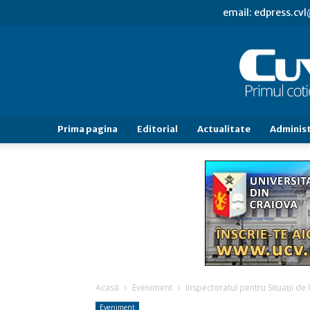
email: edpress.c
Prima pagina
Editorial
Actualitate
Administ
Acasă
Eveniment
Inspectoratul pentru Situaţii de 
Eveniment