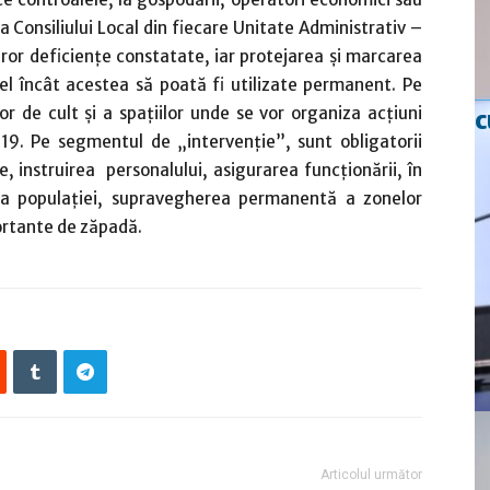
ea Consiliului Local din fiecare Unitate Administrativ –
ror deficienţe constatate, iar protejarea şi marcarea
 fel încât acestea să poată fi utilizate permanent. Pe
lor de cult şi a spaţiilor unde se vor organiza acţiuni
c
019. Pe segmentul de „intervenţie”, sunt obligatorii
e, instruirea personalului, asigurarea funcţionării, în
 a populaţiei, supravegherea permanentă a zonelor
portante de zăpadă.
Articolul următor