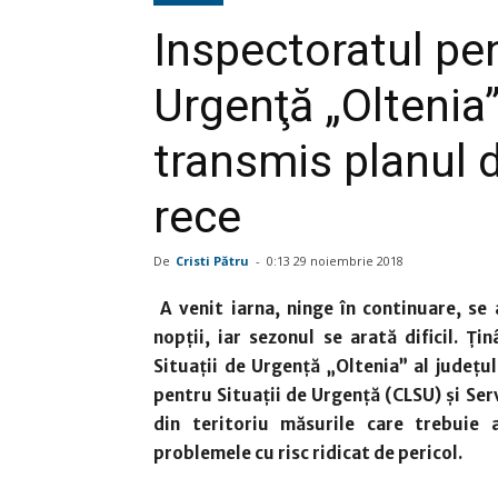
Inspectoratul pen
Urgenţă „Oltenia” 
transmis planul 
rece
De
Cristi Pătru
-
0:13 29 noiembrie 2018
A venit iarna, ninge în continuare, s
nopţii, iar sezonul se arată dificil. Ţ
Situaţii de Urgenţă „Oltenia” al judeţu
pentru Situaţii de Urgenţă (CLSU) şi Ser
din teritoriu măsurile care trebuie 
problemele cu risc ridicat de pericol.