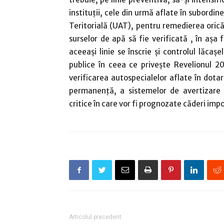
instituţii, cele din urmă aflate în subordin
Teritorială (UAT), pentru remedierea orică
surselor de apă să fie verificată , în aşa
aceeaşi linie se înscrie şi controlul lăcaşe
publice în ceea ce priveşte Revelionul 2
verificarea autospecialelor aflate în dotar
permanenţă, a sistemelor de avertizare
critice în care vor fi prognozate căderi im
Articolul precedent