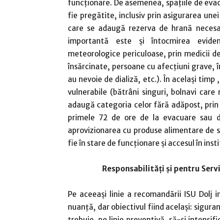
funcţionare. De asemenea, spaţiile de evacu
fie pregătite, inclusiv prin asigurarea unei
care se adaugă rezerva de hrană necesa
importantă este şi întocmirea eviden
meteorologice periculoase, prin medicii d
însărcinate, persoane cu afecţiuni grave, î
au nevoie de dializă, etc.). În acelaşi timp
vulnerabile (bătrâni singuri, bolnavi care n
adaugă categoria celor fără adăpost, prin 
primele 72 de ore de la evacuare sau de 
aprovizionarea cu produse alimentare de str
fie în stare de funcţionare şi accesul în inst
Responsabilităţi şi pentru Serv
Pe aceeaşi linie a recomandării ISU Dolj i
nuanţă, dar obiectivul fiind acelaşi: siguran
trebuie, pe linie preventivă, să-şi intensif