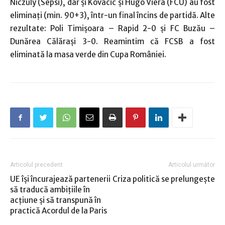
Niczuly (Sepsi), dar şi Kovacic şi Hugo Viera (FCU) au fost
eliminaţi (min. 90+3), într-un final încins de partidă. Alte
rezultate: Poli Timişoara – Rapid 2-0 şi FC Buzău –
Dunărea Călăraşi 3-0. Reamintim că FCSB a fost
eliminată la masa verde din Cupa României.
Articolul precedent
Articolul următor
UE își încurajează partenerii
Criza politică se prelungeşte
să traducă ambițiile în
acțiune și să transpună în
practică Acordul de la Paris