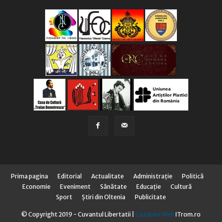
Prima pagina
Editorial
Actualitate
Administraţie
Politică
Economie
Eveniment
Sănătate
Educaţie
Cultură
Sport
Știri din Oltenia
Publicitate
© Copyright 2019 - Cuvantul Libertatii |
Gazduire Web
ITrom.ro