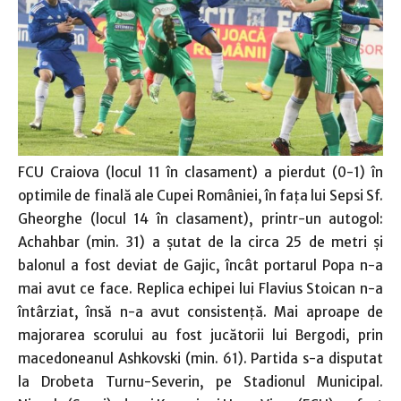
FCU Craiova (locul 11 în clasament) a pierdut (0-1) în
optimile de finală ale Cupei României, în faţa lui Sepsi Sf.
Gheorghe (locul 14 în clasament), printr-un autogol:
Achahbar (min. 31) a şutat de la circa 25 de metri şi
balonul a fost deviat de Gajic, încât portarul Popa n-a
mai avut ce face. Replica echipei lui Flavius Stoican n-a
întârziat, însă n-a avut consistenţă. Mai aproape de
majorarea scorului au fost jucătorii lui Bergodi, prin
macedoneanul Ashkovski (min. 61). Partida s-a disputat
la Drobeta Turnu-Severin, pe Stadionul Municipal.