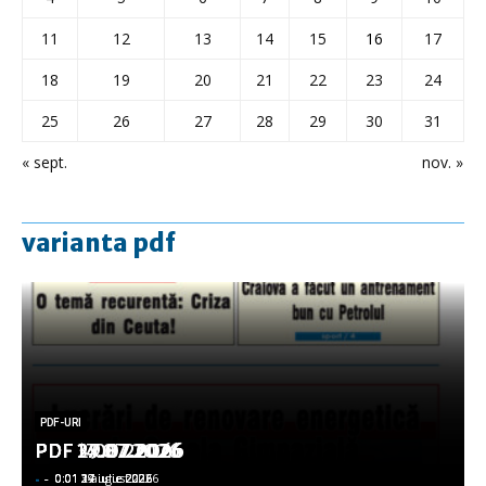
11
12
13
14
15
16
17
18
19
20
21
22
23
24
25
26
27
28
29
30
31
« sept.
nov. »
varianta pdf
PDF-URI
PDF-URI
PDF-URI
PDF-URI
PDF-URI
PDF 3.08.2026
PDF 29.07.2026
PDF 27.07.2026
PDF 17.07.2026
PDF 14.07.2026
-
-
-
-
-
-
-
-
-
-
0:01 3 august 2026
0:01 29 iulie 2026
0:01 27 iulie 2026
0:01 17 iulie 2026
0:01 14 iulie 2026