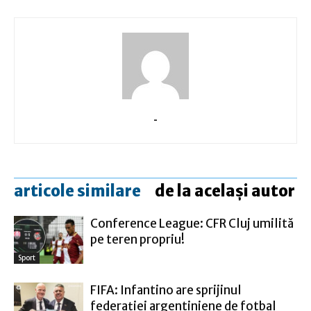
-
articole similare
de la același autor
Conference League: CFR Cluj umilită
pe teren propriu!
Sport
FIFA: Infantino are sprijinul
federaţiei argentiniene de fotbal