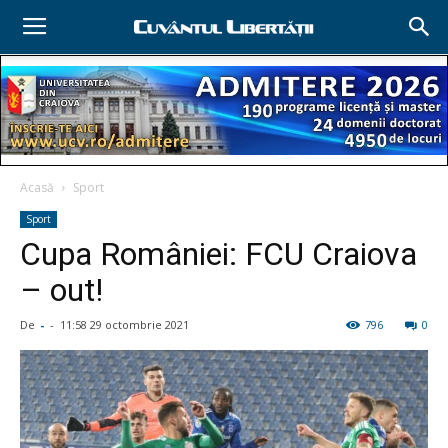
Acasă
Sport
Sport
Cupa României: FCU Craiova
– out!
De
-
-
11:58 29 octombrie 2021
796
0