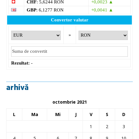
CHF
: 5,6244 RON
+0,0023 ▲
GBP
: 6,1277 RON
+0,0041 ▲
Convertor valutar
»
Rezultat:
-
arhivă
octombrie 2021
L
Ma
Mi
J
V
S
D
1
2
3
4
5
6
7
8
9
10