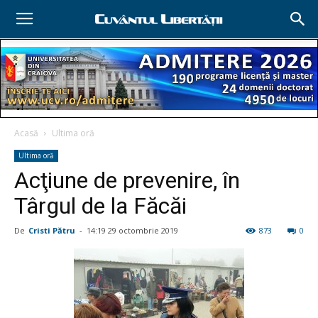
Acasă
Ultima oră
Ultima oră
Acţiune de prevenire, în
Târgul de la Făcăi
De
Cristi Pătru
-
14:19 29 octombrie 2019
873
0