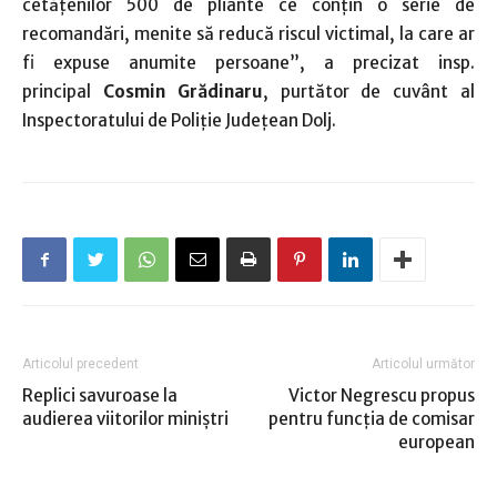
cetăţenilor 500 de pliante ce conţin o serie de
recomandări, menite să reducă riscul victimal, la care ar
fi expuse anumite persoane”, a precizat insp.
principal
Cosmin Grădinaru
, purtător de cuvânt al
Inspectoratului de Poliţie Judeţean Dolj.
Articolul precedent
Articolul următor
Replici savuroase la
Victor Negrescu propus
audierea viitorilor miniştri
pentru funcția de comisar
european