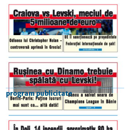
program publicitate
luni-vineri
9.00 - 17.00
sâmbătă
închis
duminică
9.00 - 12.00