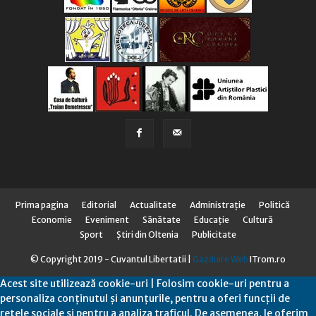
Prima pagina
Editorial
Actualitate
Administraţie
Politică
Economie
Eveniment
Sănătate
Educaţie
Cultură
Sport
Știri din Oltenia
Publicitate
© Copyright 2019 - Cuvantul Libertatii |
Gazduire Web
ITrom.ro
Acest site utilizează cookie-uri | Folosim cookie-uri pentru a
personaliza conținutul și anunțurile, pentru a oferi funcții de
rețele sociale și pentru a analiza traficul. De asemenea, le oferim