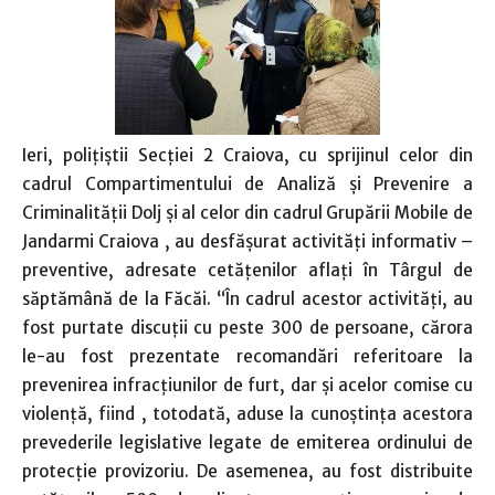
Ieri, poliţiştii Secţiei 2 Craiova, cu sprijinul celor din
cadrul Compartimentului de Analiză şi Prevenire a
Criminalităţii Dolj şi al celor din cadrul Grupării Mobile de
Jandarmi Craiova , au desfăşurat activităţi informativ –
preventive, adresate cetăţenilor aflaţi în Târgul de
săptămână de la Făcăi. “În cadrul acestor activităţi, au
fost purtate discuţii cu peste 300 de persoane, cărora
le-au fost prezentate recomandări referitoare la
prevenirea infracţiunilor de furt, dar şi acelor comise cu
violenţă, fiind , totodată, aduse la cunoştinţa acestora
prevederile legislative legate de emiterea ordinului de
protecţie provizoriu. De asemenea, au fost distribuite