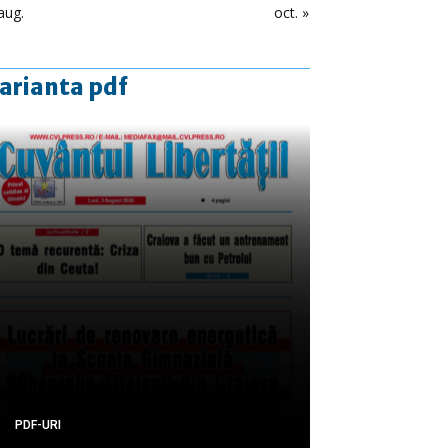
aug.
oct. »
arianta pdf
PDF-URI
PDF-URI
PDF-URI
PDF-URI
PDF-URI