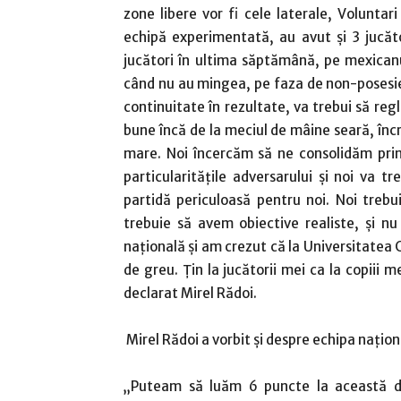
zone libere vor fi cele laterale, Voluntari
echipă experimentată, au avut şi 3 jucăt
jucători în ultima săptămână, pe mexicanu
când nu au mingea, pe faza de non-posesie,
continuitate în rezultate, va trebui să reg
bune încă de la meciul de mâine seară, încr
mare. Noi încercăm să ne consolidăm princ
particularităţile adversarului şi noi va tr
partidă periculoasă pentru noi. Noi treb
trebuie să avem obiective realiste, şi nu
naţională şi am crezut că la Universitatea C
de greu. Ţin la jucătorii mei ca la copiii
declarat Mirel Rădoi.
Mirel Rădoi a vorbit şi despre echipa naţio
„Puteam să luăm 6 puncte la această d