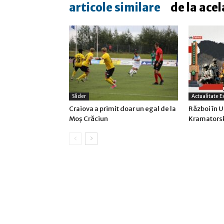
articole similare
de la acel
Slider
Actualitate E
Craiova a primit doar un egal de la
Război în U
Moş Crăciun
Kramatorsk