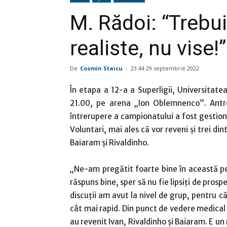
M. Rădoi: “Trebu
realiste, nu vise!”
De
Cosmin Staicu
-
23:44 29 septembrie 2022
În etapa a 12-a a Superligii, Universitatea
21.00, pe arena „Ion Oblemnenco”. Antre
întrerupere a campionatului a fost gestiona
Voluntari, mai ales că vor reveni şi trei di
Baiaram şi Rivaldinho.
„Ne-am pregătit foarte bine în această pe
răspuns bine, sper să nu fie lipsiţi de prospe
discuţii am avut la nivel de grup, pentru 
cât mai rapid. Din punct de vedere medical 
au revenit Ivan, Rivaldinho şi Baiaram. E un