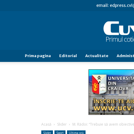
email: edpress.c
Prima pagina
Editorial
Actualitate
Administ
Acasă
Slider
M. Rădoi: “Trebuie să avem obiective 
Slider
Sport
Ultima oră