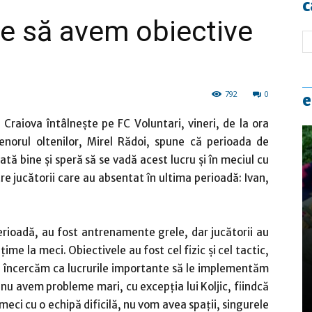
c
ie să avem obiective
792
0
e
 Craiova întâlneşte pe FC Voluntari, vineri, de la ora
norul oltenilor, Mirel Rădoi, spune că perioada de
tă bine şi speră să se vadă acest lucru şi în meciul cu
ntre jucătorii care au absentat în ultima perioadă: Ivan,
rioadă, au fost antrenamente grele, dar jucătorii au
ţime la meci. Obiectivele au fost cel fizic şi cel tactic,
că încercăm ca lucrurile importante să le implementăm
nu avem probleme mari, cu excepţia lui Koljic, fiindcă
 meci cu o echipă dificilă, nu vom avea spaţii, singurele