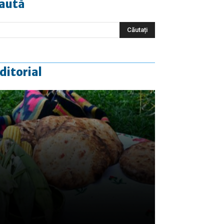
aută
ditorial