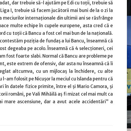
adat, dar trebuie să-l ajutăm pe Edi cu toţii, trebuie să
 Liga I, trebuie să facem jucătorii mai buni de la o zi la
sa meciurilor internaţionale din ultimii ani se răsfrânge
joace multe echipe în cupele europene, asta cred că e
d cu toţii că Bancu a fost cel mai bun de la naţională.
ot contestăm poziţia de fundaş a lui Bancu, înseamnă că
fost degeaba pe acolo. Înseamnă că 4 selecţioneri, cei
am fost foarte slabi. Normal că Bancu are probleme pe
t, este extrem de ofensiv, dar asta nu înseamnă că îi
eglat altcumva, cu un mijlocaş la închidere, cu alte
Nu l-am folosit pe Nicuşor la meciul cu Islanda pentru că
 în datele fizice primite, între el şi Mario Camora, şi
orii români, pe Vali Mihăilă aş fi mizat cel mai mult ca
i mare ascensiune, dar a avut acele accidentări” a