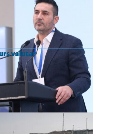
urs valutar
Curs valutar: 06 Aug 2026
EUR
: 5,2513 RON
+0,0024 ▲
USD
: 4,5507 RON
+0,0027 ▲
CHF
: 5,6221 RON
+0,0011 ▲
GBP
: 6,1236 RON
-0,0008 ▼
Convertor valutar
»