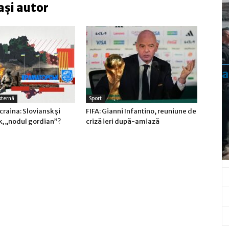
ași autor
a
xternă
Sport
craina: Sloviansk şi
FIFA: Gianni Infantino, reuniune de
, „nodul gordian”?
criză ieri după-amiază