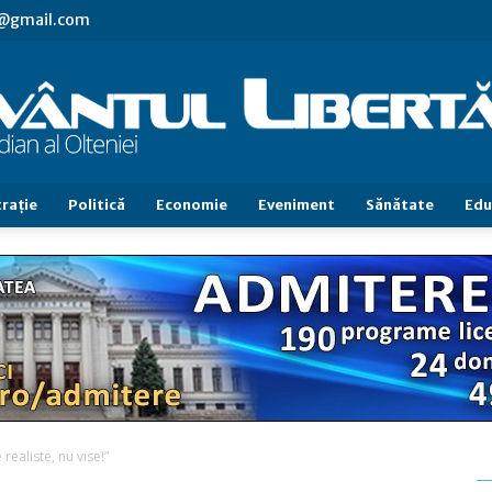
vl@gmail.com
raţie
Politică
Economie
Eveniment
Sănătate
Edu
Cuvântul
Libertăţii
realiste, nu vise!”