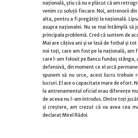
naţională, ştiu că nu e plăcut că am retrogr
venim cu soluţii fiecare. Noi, antrenorii din
alta, pentru a fi pregătiţi la naţională. Lip
asupra naţionalei. Nu se mai întâmplă să 
principala problemă. Cred că suntem de acor
Mai are câţiva ani şi se lasă de fotbal şi t
noi toţi, care am fost pe la naţională, am 
care l-am folosit pe Bancu fundaş stânga, 
defensivă, din moment ce el urcă permanen
spunem să nu urce, acest lucru trebuie r
lucruri. El are o capacitate mare de efort. 
la antrenamentul oficial erau diferenţe mari
de aceea nu l-am introdus. Dintre toţi jucăt
şi creştere, am crezut că va avea cea ma
declarat Mirel Rădoi.