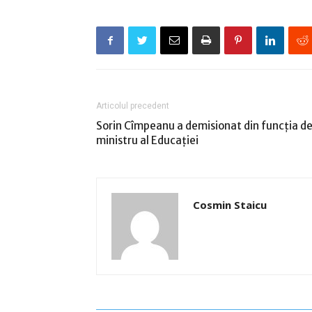
Articolul precedent
Sorin Cîmpeanu a demisionat din funcția d
ministru al Educației
Cosmin Staicu