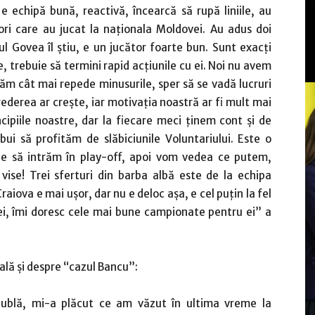
 e echipă bună, reactivă, încearcă să rupă liniile, au
ori care au jucat la naţionala Moldovei. Au adus doi
l Govea îl ştiu, e un jucător foarte bun. Sunt exacţi
 trebuie să termini rapid acţiunile cu ei. Noi nu avem
lăm cât mai repede minusurile, sper să se vadă lucruri
ederea ar creşte, iar motivaţia noastră ar fi mult mai
ipiile noastre, dar la fiecare meci ţinem cont şi de
ebui să profităm de slăbiciunile Voluntariului. Este o
uie să intrăm în play-off, apoi vom vedea ce putem,
 vise! Trei sferturi din barba albă este de la echipa
raiova e mai uşor, dar nu e deloc aşa, e cel puţin la fel
 mei, îmi doresc cele mai bune campionate pentru ei” a
nală şi despre “cazul Bancu”:
ublă, mi-a plăcut ce am văzut în ultima vreme la