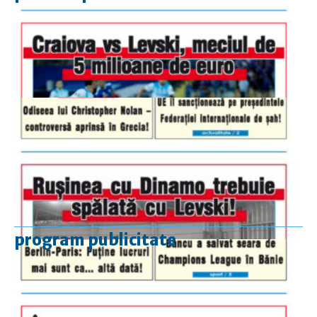
program publicitate
luni-vineri
9.00 - 17.00
sâmbătă
închis