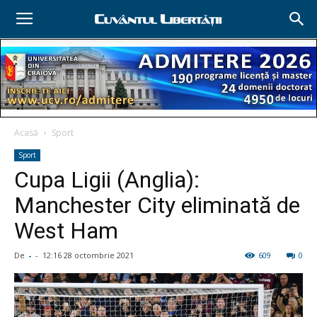
Acasă
Sport
Sport
Cupa Ligii (Anglia):
Manchester City eliminată de
West Ham
De
-
-
12:16 28 octombrie 2021
609
0