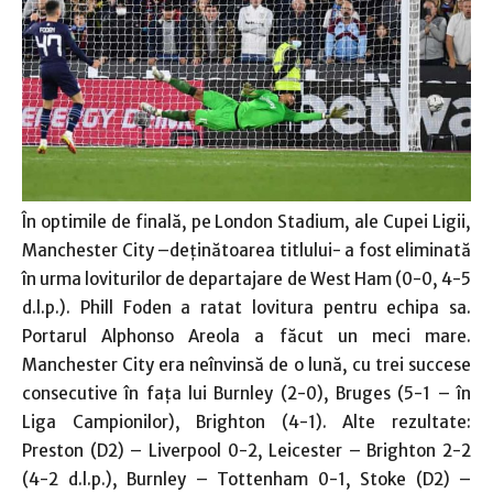
În optimile de finală, pe London Stadium, ale Cupei Ligii,
Manchester City –deţinătoarea titlului- a fost eliminată
în urma loviturilor de departajare de West Ham (0-0, 4-5
d.l.p.). Phill Foden a ratat lovitura pentru echipa sa.
Portarul Alphonso Areola a făcut un meci mare.
Manchester City era neînvinsă de o lună, cu trei succese
consecutive în faţa lui Burnley (2-0), Bruges (5-1 – în
Liga Campionilor), Brighton (4-1). Alte rezultate:
Preston (D2) – Liverpool 0-2, Leicester – Brighton 2-2
(4-2 d.l.p.), Burnley – Tottenham 0-1, Stoke (D2) –