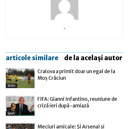
-
articole similare
de la același autor
Craiova a primit doar un egal de la
Moş Crăciun
Slider
FIFA: Gianni Infantino, reuniune de
criză ieri după-amiază
Sport
Meciuri amicale: Şi Arsenal şi