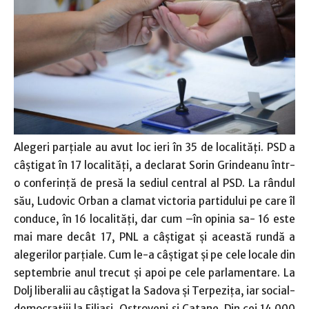
Alegeri parţiale au avut loc ieri în 35 de localităţi. PSD a
câştigat în 17 localităţi, a declarat Sorin Grindeanu într-
o conferinţă de presă la sediul central al PSD. La rândul
său, Ludovic Orban a clamat victoria partidului pe care îl
conduce, în 16 localităţi, dar cum –în opinia sa- 16 este
mai mare decât 17, PNL a câştigat şi această rundă a
alegerilor parţiale. Cum le-a câştigat şi pe cele locale din
septembrie anul trecut şi apoi pe cele parlamentare. La
Dolj liberalii au câştigat la Sadova şi Terpeziţa, iar social-
democraţiii la Filiaşi, Ostroveni şi Catane. Din cei 14.000