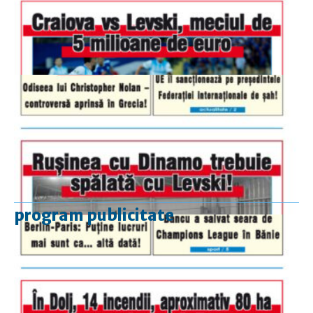
program publicitate
luni-vineri
9.00 - 17.00
sâmbătă
închis
duminică
9.00 - 12.00