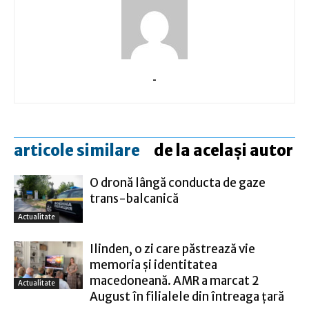
-
articole similare
de la același autor
O dronă lângă conducta de gaze
trans-balcanică
Actualitate
Ilinden, o zi care păstrează vie
memoria și identitatea
macedoneană. AMR a marcat 2
Actualitate
August în filialele din întreaga țară