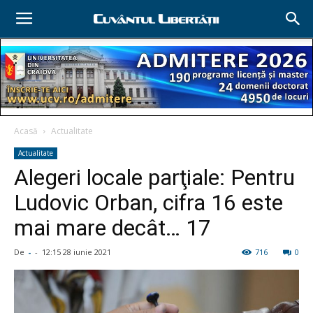
Acasă
Actualitate
Actualitate
Alegeri locale parţiale: Pentru
Ludovic Orban, cifra 16 este
mai mare decât… 17
De
-
-
12:15 28 iunie 2021
716
0