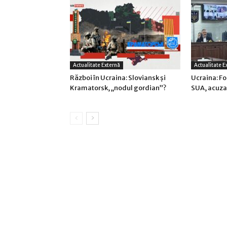
Actualitate Externă
Actualitate E
Război în Ucraina: Sloviansk şi
Ucraina: F
Kramatorsk, „nodul gordian”?
SUA, acuza