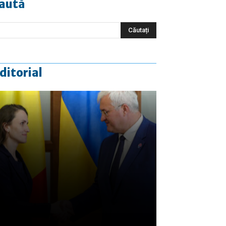
aută
ditorial