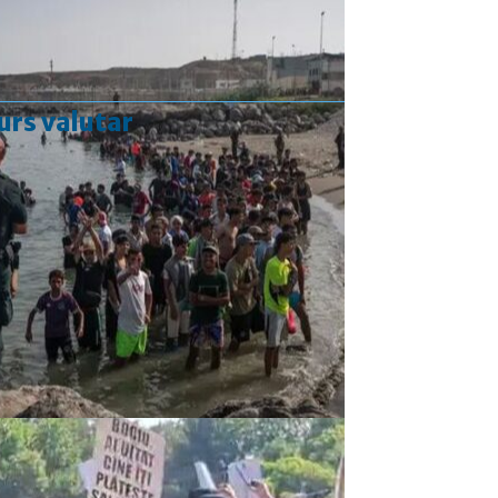
urs valutar
Curs valutar: 06 Aug 2026
EUR
: 5,2513 RON
+0,0024 ▲
USD
: 4,5507 RON
+0,0027 ▲
CHF
: 5,6221 RON
+0,0011 ▲
GBP
: 6,1236 RON
-0,0008 ▼
Convertor valutar
»
Rezultat:
-