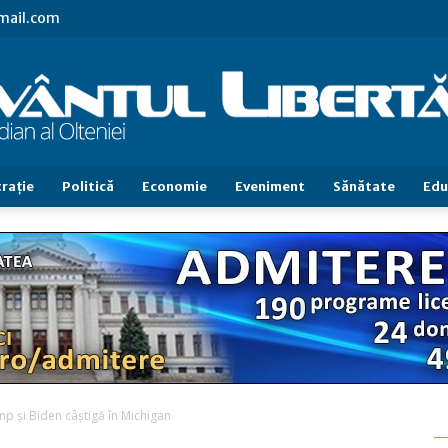
gmail.com
raţie
Politică
Economie
Eveniment
Sănătate
Edu
Cuvântul
Libertăţii
p şi Biden câştigă în Michigan