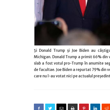
Şi Donald Trump şi Joe Biden au câştigat
Michigan. Donald Trump a primit 66% din v
slab a fost votul pro-Trump în anumite segm
de facultae. Joe Biden a repurtat 79% din vo
care nu l-au votat nici pe actualul preşedinte