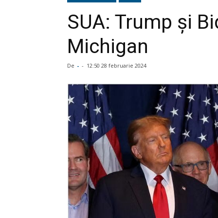
SUA: Trump şi Bi
Michigan
De
-
-
12:50 28 februarie 2024