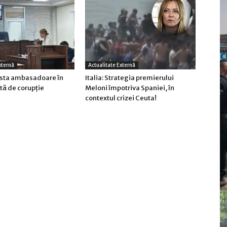
c
xternă
Actualitate Externă
osta ambasadoare în
Italia: Strategia premierului
tă de corupţie
Meloni împotriva Spaniei, în
contextul crizei Ceuta!