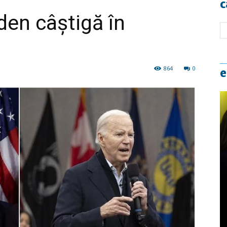
c
den câştigă în
864
0
e