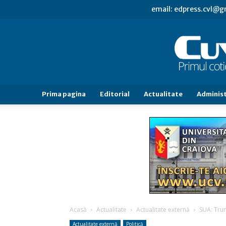
email: edpress.cvl@
Prima pagina
Editorial
Actualitate
Administ
Acasă
Actualitate
Actualitate externă
SUA: Trum
Actualitate externă
Politică