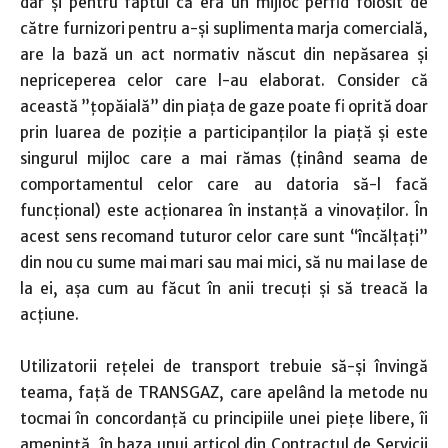
dar și pentru faptul că era un mijloc perfid folosit de
către furnizori pentru a-și suplimenta marja comercială,
are la bază un act normativ născut din nepăsarea și
nepriceperea celor care l-au elaborat. Consider că
această ”țopăială” din piața de gaze poate fi oprită doar
prin luarea de poziție a participanților la piață și este
singurul mijloc care a mai rămas (ținând seama de
comportamentul celor care au datoria să-l facă
funcțional) este acționarea în instanță a vinovaților. În
acest sens recomand tuturor celor care sunt “încălțați”
din nou cu sume mai mari sau mai mici, să nu mai lase de
la ei, așa cum au făcut în anii trecuți și să treacă la
acțiune.
Utilizatorii rețelei de transport trebuie să-și învingă
teama, față de TRANSGAZ, care apelând la metode nu
tocmai în concordanță cu principiile unei piețe libere, îi
amenință, în baza unui articol din Contractul de Servicii