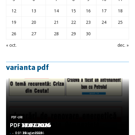
12
13
14
15
16
17
18
19
20
21
22
23
24
25
26
27
28
29
30
« oct.
dec. »
varianta pdf
PDF-URI
PDF-URI
PDF-URI
PDF-URI
PDF-URI
PDF 3.08.2026
PDF 29.07.2026
PDF 27.07.2026
PDF 17.07.2026
PDF 14.07.2026
-
-
-
-
-
-
-
-
-
-
0:01 3 august 2026
0:01 29 iulie 2026
0:01 27 iulie 2026
0:01 17 iulie 2026
0:01 14 iulie 2026