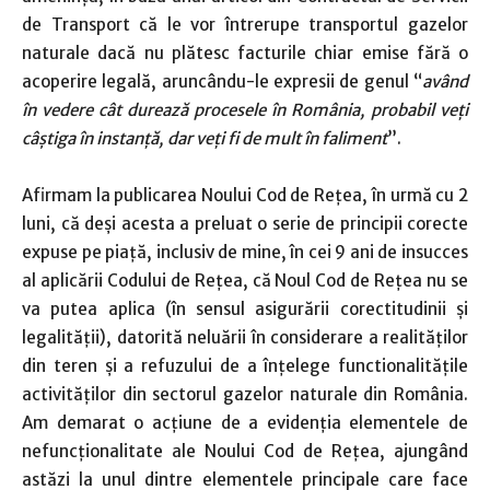
de Transport că le vor întrerupe transportul gazelor
naturale dacă nu plătesc facturile chiar emise fără o
acoperire legală, aruncându-le expresii de genul “
având
în vedere cât durează procesele în România, probabil veți
câștiga în instanță, dar veți fi de mult în faliment
”.
Afirmam la publicarea Noului Cod de Rețea, în urmă cu 2
luni, că deși acesta a preluat o serie de principii corecte
expuse pe piață, inclusiv de mine, în cei 9 ani de insucces
al aplicării Codului de Rețea, că Noul Cod de Rețea nu se
va putea aplica (în sensul asigurării corectitudinii și
legalității), datorită neluării în considerare a realităților
din teren și a refuzului de a înțelege functionalitățile
activităților din sectorul gazelor naturale din România.
Am demarat o acțiune de a evidenția elementele de
nefuncționalitate ale Noului Cod de Rețea, ajungând
astăzi la unul dintre elementele principale care face