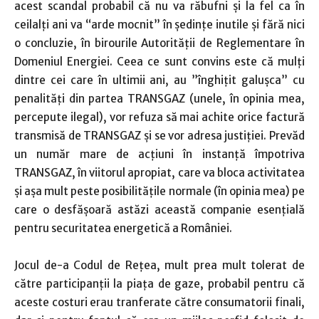
acest scandal probabil că nu va răbufni și la fel ca în
ceilalți ani va “arde mocnit” în ședințe inutile și fără nici
o concluzie, în birourile Autorității de Reglementare în
Domeniul Energiei. Ceea ce sunt convins este că mulți
dintre cei care în ultimii ani, au ”înghițit galușca” cu
penalități din partea TRANSGAZ (unele, în opinia mea,
percepute ilegal), vor refuza să mai achite orice factură
transmisă de TRANSGAZ și se vor adresa justiției. Prevăd
un număr mare de acțiuni în instanță împotriva
TRANSGAZ, în viitorul apropiat, care va bloca activitatea
și așa mult peste posibilitățile normale (în opinia mea) pe
care o desfășoară astăzi această companie esențială
pentru securitatea energetică a României.
Jocul de-a Codul de Rețea, mult prea mult tolerat de
către participanții la piața de gaze, probabil pentru că
aceste costuri erau tranferate către consumatorii finali,