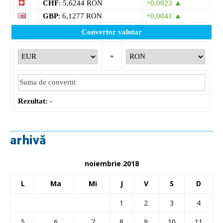
CHF
: 5,6244 RON
+0,0023 ▲
GBP
: 6,1277 RON
+0,0041 ▲
Convertor valutar
»
Rezultat:
-
arhivă
noiembrie 2018
L
Ma
Mi
J
V
S
D
1
2
3
4
5
6
7
8
9
10
11