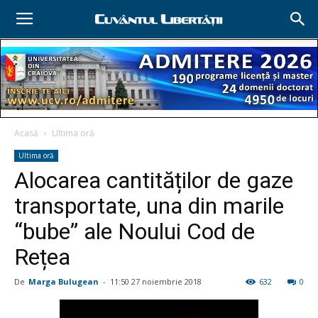
Acasă
Ultima oră
Ultima oră
Alocarea cantităților de gaze
transportate, una din marile
“bube” ale Noului Cod de
Rețea
De
Marga Bulugean
-
11:50 27 noiembrie 2018
632
0