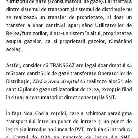
furnizorul de gaze și consumatorul de gaze). La interfața
dintre sistemul de transport și sistemul de distribuție nu
se realizează un transfer de proprietate, ci doar un
transfer a unor cantități aparținând Utilizatorilor de
Rețea/furnizorilor, dintr-un sistem în altul, proprietatea
asupra gazelor, ca și proprietarii gazelor, rămânând
aceiași.
Astfel, consider că TRANSGAZ are legal doar dreptul să
măsoare cantitățile de gaze transferate Operatorilor de
Distribuție,
fără a avea dreptul
să realizeze alocări ale
cantităților de gaze utilizatorilor de rețea, excepție fiind
în situația consumatorilor direct conectați la SNT.
În fapt Noul Cod al rețelei, care a schimbat paradigma
transportului între un punct de intrare și un punct de
ieșire și a introdus noțiunea de PVT, trebuia să introducă
și Contul de OBA pe punctele de ieșire din SNT,