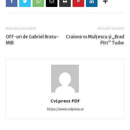
Articolul precedent
Articolul următor
OFF-uri de Gabriel Bratu-
Craiova vs Mulţescu şi „Brad
MIB
Pitt” Tudor
CvLpress PDF
https://www.cvlpress.ro