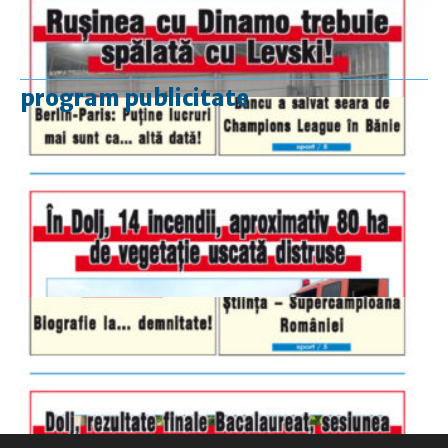
program publicitate
luni-vineri
9.00 - 17.00
sâmbătă
închis
duminică
9.00 - 12.00