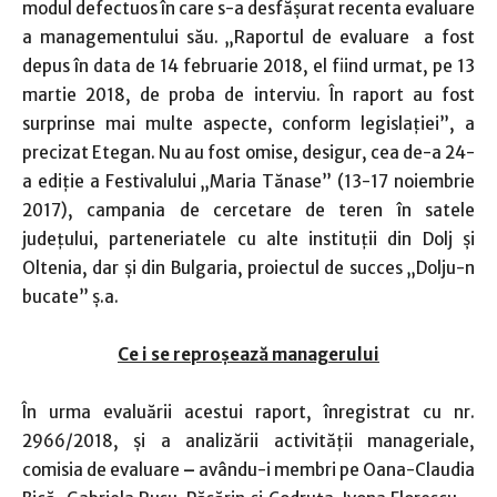
modul defectuos în care s-a desfăşurat recenta evaluare
a managementului său. „Raportul de evaluare a fost
depus în data de 14 februarie 2018, el fiind urmat, pe 13
martie 2018, de proba de interviu. În raport au fost
surprinse mai multe aspecte, conform legislaţiei”, a
precizat Etegan. Nu au fost omise, desigur, cea de-a 24-
a ediţie a Festivalului „Maria Tănase” (13-17 noiembrie
2017), campania de cercetare de teren în satele
judeţului, parteneriatele cu alte instituţii din Dolj şi
Oltenia, dar şi din Bulgaria, proiectul de succes „Dolju-n
bucate” ş.a.
Ce i se reproşează managerului
În urma evaluării acestui raport, înregistrat cu nr.
2966/2018, şi a analizării activităţii manageriale,
comisia de evaluare
–
avându-i membri pe Oana-Claudia