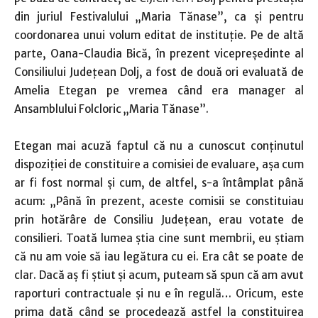
din juriul Festivalului „Maria Tănase”, ca şi pentru
coordonarea unui volum editat de instituţie. Pe de altă
parte, Oana-Claudia Bică, în prezent vicepreşedinte al
Consiliului Judeţean Dolj, a fost de două ori evaluată de
Amelia Etegan pe vremea când era manager al
Ansamblului Folcloric „Maria Tănase”.
Etegan mai acuză faptul că nu a cunoscut conţinutul
dispoziţiei de constituire a comisiei de evaluare, aşa cum
ar fi fost normal şi cum, de altfel, s-a întâmplat până
acum: „Până în prezent, aceste comisii se constituiau
prin hotărâre de Consiliu Judeţean, erau votate de
consilieri. Toată lumea ştia cine sunt membrii, eu ştiam
că nu am voie să iau legătura cu ei. Era cât se poate de
clar. Dacă aş fi ştiut şi acum, puteam să spun că am avut
raporturi contractuale şi nu e în regulă… Oricum, este
prima dată când se procedează astfel la constituirea