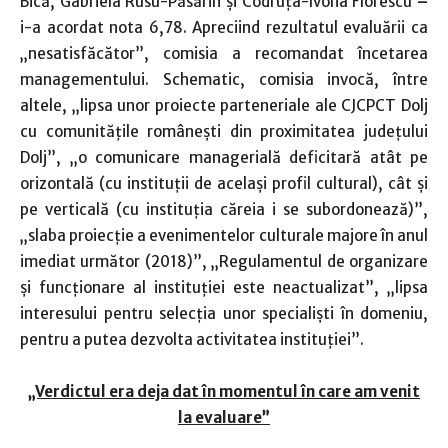
Bică, Gabriela Rusu-Păsărin şi Codruţa-Ivona Florescu
–
i-a acordat nota 6,78. Apreciind rezultatul evaluării ca
„nesatisfăcător”, comisia a recomandat încetarea
managementului. Schematic, comisia invocă, între
altele, „lipsa unor proiecte parteneriale ale CJCPCT Dolj
cu comunităţile româneşti din proximitatea judeţului
Dolj”, „o comunicare managerială deficitară atât pe
orizontală (cu instituţii de acelaşi profil cultural), cât şi
pe verticală (cu instituţia căreia i se subordonează)”,
„slaba proiecţie a evenimentelor culturale majore în anul
imediat următor (2018)”, „Regulamentul de organizare
şi funcţionare al instituţiei este neactualizat”, „lipsa
interesului pentru selecţia unor specialişti în domeniu,
pentru a putea dezvolta activitatea instituţiei”.
„Verdictul era deja dat în momentul în care am venit
la evaluare”