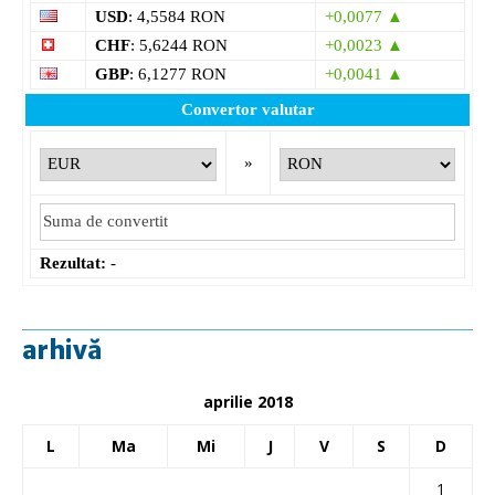
USD
: 4,5584 RON
+0,0077 ▲
CHF
: 5,6244 RON
+0,0023 ▲
GBP
: 6,1277 RON
+0,0041 ▲
Convertor valutar
»
Rezultat:
-
arhivă
aprilie 2018
L
Ma
Mi
J
V
S
D
1