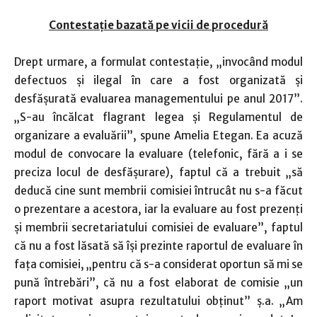
Contestaţie bazată pe vicii de procedură
Drept urmare, a formulat contestaţie, „invocând modul
defectuos şi ilegal în care a fost organizată şi
desfăşurată evaluarea managementului pe anul 2017”.
„S-au încălcat flagrant legea şi Regulamentul de
organizare a evaluării”, spune Amelia Etegan. Ea acuză
modul de convocare la evaluare (telefonic, fără a i se
preciza locul de desfăşurare), faptul că a trebuit „să
deducă cine sunt membrii comisiei întrucât nu s-a făcut
o prezentare a acestora, iar la evaluare au fost prezenţi
şi membrii secretariatului comisiei de evaluare”, faptul
că nu a fost lăsată să îşi prezinte raportul de evaluare în
faţa comisiei, „pentru că s-a considerat oportun să mi se
pună întrebări”, că nu a fost elaborat de comisie „un
raport motivat asupra rezultatului obţinut” ş.a. „Am