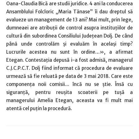
Oana-Claudia Bică are studii juridice. 4 ani la conducerea
Ansamblului Folcloric „Maria Tănase” îi dau dreptul să
evalueze un management de 13 ani? Mai mult, prin lege,
dumneaei are atribuţii de control asupra instituţiilor de
cultură din subordinea Consiliului Judeţean Dolj. De când
până unde controlăm şi evaluăm în acelaşi timp?
Lucrurile acestea nu sunt în ordine…», a afirmat
Etegan. Contestaţia depusă i-a fost admisă, managerul
C.J.C.P.C.T. Dolj fiind informat că procedura de evaluare
urmează să fie reluată pe data de 3 mai 2018. Care este
componenţa noii comisii… încă nu se ştie. Însă cu
siguranţă, pentru reuşita scoaterii pe tuşă a
managerului Amelia Etegan, aceasta va fi mult mai
atentă cel puţin la procedură.