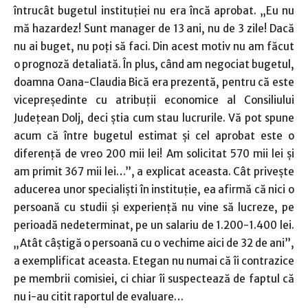
întrucât bugetul instituţiei nu era încă aprobat. „Eu nu
mă hazardez! Sunt manager de 13 ani, nu de 3 zile! Dacă
nu ai buget, nu poţi să faci. Din acest motiv nu am făcut
o prognoză detaliată. În plus, când am negociat bugetul,
doamna Oana-Claudia Bică era prezentă, pentru că este
vicepreşedinte cu atribuţii economice al Consiliului
Judeţean Dolj, deci ştia cum stau lucrurile. Vă pot spune
acum că între bugetul estimat şi cel aprobat este o
diferenţă de vreo 200 mii lei! Am solicitat 570 mii lei şi
am primit 367 mii lei…”, a explicat aceasta. Cât priveşte
aducerea unor specialişti în instituţie, ea afirmă că nici o
persoană cu studii şi experienţă nu vine să lucreze, pe
perioadă nedeterminat, pe un salariu de 1.200-1.400 lei.
„Atât câştigă o persoană cu o vechime aici de 32 de ani”,
a exemplificat aceasta. Etegan nu numai că îi contrazice
pe membrii comisiei, ci chiar îi suspectează de faptul că
nu i-au citit raportul de evaluare…