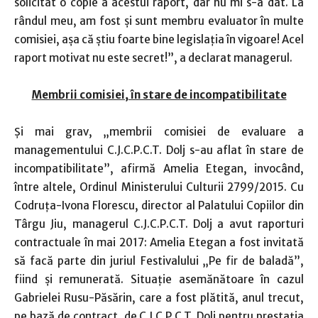
solicitat o copie a acestui raport, dar nu mi s-a dat. La
rândul meu, am fost şi sunt membru evaluator în multe
comisiei, aşa că ştiu foarte bine legislaţia în vigoare! Acel
raport motivat nu este secret!”, a declarat managerul.
Membrii comisiei, în stare de incompatibilitate
Şi mai grav, „membrii comisiei de evaluare a
managementului C.J.C.P.C.T. Dolj s-au aflat în stare de
incompatibilitate”, afirmă Amelia Etegan, invocând,
între altele, Ordinul Ministerului Culturii 2799/2015. Cu
Codruţa-Ivona Florescu, director al Palatului Copiilor din
Târgu Jiu, managerul C.J.C.P.C.T. Dolj a avut raporturi
contractuale în mai 2017: Amelia Etegan a fost invitată
să facă parte din juriul Festivalului „Pe fir de baladă”,
fiind şi remunerată. Situaţie asemănătoare în cazul
Gabrielei Rusu-Păsărin, care a fost plătită, anul trecut,
pe bază de contract, de C.J.C.P.C.T. Dolj pentru prestaţia