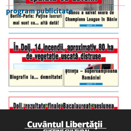
program publicitate
luni-vineri
9.00 - 17.00
sâmbătă
închis
duminică
9.00 - 12.00