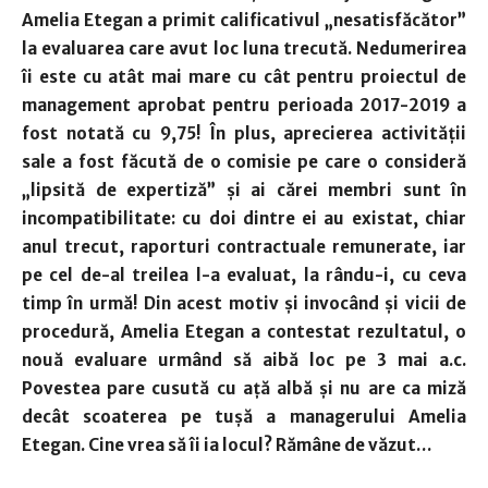
Amelia Etegan a primit calificativul „nesatisfăcător”
la evaluarea care avut loc luna trecută. Nedumerirea
îi este cu atât mai mare cu cât pentru proiectul de
management aprobat pentru perioada 2017-2019 a
fost notată cu 9,75! În plus, aprecierea activităţii
sale a fost făcută de o comisie pe care o consideră
„lipsită de expertiză” şi ai cărei membri sunt în
incompatibilitate: cu doi dintre ei au existat, chiar
anul trecut, raporturi contractuale remunerate, iar
pe cel de-al treilea l-a evaluat, la rându-i, cu ceva
timp în urmă! Din acest motiv şi invocând şi vicii de
procedură, Amelia Etegan a contestat rezultatul, o
nouă evaluare urmând să aibă loc pe 3 mai a.c.
Povestea pare cusută cu aţă albă şi nu are ca miză
decât scoaterea pe tuşă a managerului Amelia
Etegan. Cine vrea să îi ia locul? Rămâne de văzut…