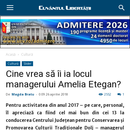
Acasă
Cultură
Cultură
Slider
Cine vrea să îi ia locul
managerului Amelia Etegan?
De
Magda Bratu
-
0:09 26 aprilie 2018
2552
1
Pentru activitatea din anul 2017 – pe care, personal,
îl apreciază ca fiind cel mai bun din cei 13 la
conducerea Centrului Judeţean pentru Conservarea şi
Promovarea Culturii Tradiţionale Dolj – managerul