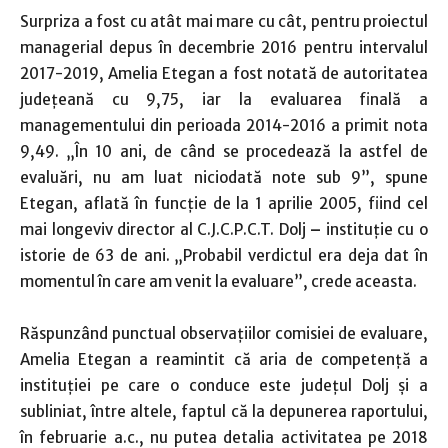
Surpriza a fost cu atât mai mare cu cât, pentru proiectul
managerial depus în decembrie 2016 pentru intervalul
2017-2019, Amelia Etegan a fost notată de autoritatea
judeţeană cu 9,75, iar la evaluarea finală a
managementului din perioada 2014-2016 a primit nota
9,49. „În 10 ani, de când se procedează la astfel de
evaluări, nu am luat niciodată note sub 9”, spune
Etegan, aflată în funcţie de la 1 aprilie 2005, fiind cel
mai longeviv director al C.J.C.P.C.T. Dolj
–
instituţie cu o
istorie de 63 de ani. „Probabil verdictul era deja dat în
momentul în care am venit la evaluare”, crede aceasta.
Răspunzând punctual observaţiilor comisiei de evaluare,
Amelia Etegan a reamintit că aria de competenţă a
instituţiei pe care o conduce este judeţul Dolj şi a
subliniat, între altele, faptul că la depunerea raportului,
în februarie a.c., nu putea detalia activitatea pe 2018