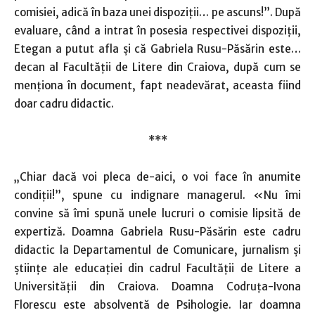
comisiei, adică în baza unei dispoziţii… pe ascuns!”. După
evaluare, când a intrat în posesia respectivei dispoziţii,
Etegan a putut afla şi că Gabriela Rusu-Păsărin este…
decan al Facultăţii de Litere din Craiova, după cum se
menţiona în document, fapt neadevărat, aceasta fiind
doar cadru didactic.
***
„Chiar dacă voi pleca de-aici, o voi face în anumite
condiţii!”, spune cu indignare managerul. «Nu îmi
convine să îmi spună unele lucruri o comisie lipsită de
expertiză. Doamna Gabriela Rusu-Păsărin este cadru
didactic la Departamentul de Comunicare, jurnalism şi
ştiinţe ale educaţiei din cadrul Facultăţii de Litere a
Universităţii din Craiova. Doamna Codruţa-Ivona
Florescu este absolventă de Psihologie. Iar doamna