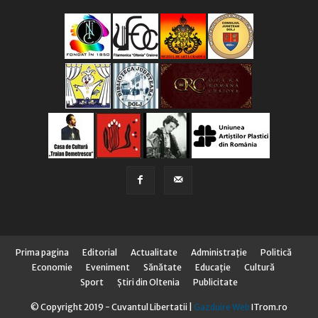
Prima pagina
Editorial
Actualitate
Administraţie
Politică
Economie
Eveniment
Sănătate
Educaţie
Cultură
Sport
Știri din Oltenia
Publicitate
© Copyright 2019 - Cuvantul Libertatii |
Gazduire Web
ITrom.ro