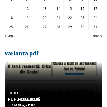
11
12
13
14
15
16
17
18
19
20
21
22
23
24
25
26
27
28
29
30
31
« sept.
nov. »
varianta pdf
PDF-URI
PDF-URI
PDF-URI
PDF-URI
PDF-URI
PDF 3.08.2026
PDF 29.07.2026
PDF 27.07.2026
PDF 17.07.2026
PDF 14.07.2026
-
-
-
-
-
-
-
-
-
-
0:01 3 august 2026
0:01 29 iulie 2026
0:01 27 iulie 2026
0:01 17 iulie 2026
0:01 14 iulie 2026