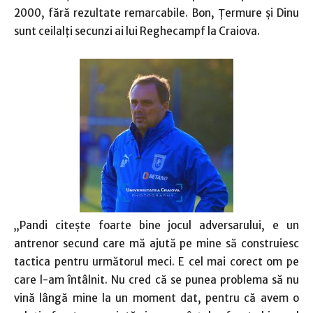
2000, fără rezultate remarcabile. Bon, Ţermure şi Dinu
sunt ceilalţi secunzi ai lui Reghecampf la Craiova.
„Pandi citeşte foarte bine jocul adversarului, e un
antrenor secund care mă ajută pe mine să construiesc
tactica pentru următorul meci. E cel mai corect om pe
care l-am întâlnit. Nu cred că se punea problema să nu
vină lângă mine la un moment dat, pentru că avem o