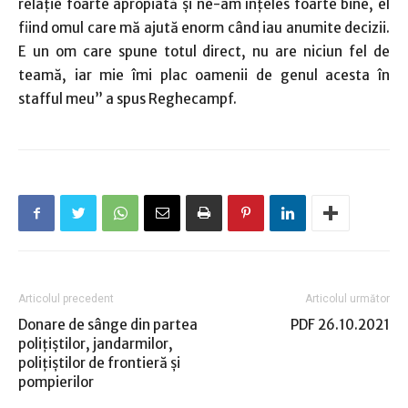
relaţie foarte apropiată şi ne-am înţeles foarte bine, el
fiind omul care mă ajută enorm când iau anumite decizii.
E un om care spune totul direct, nu are niciun fel de
teamă, iar mie îmi plac oamenii de genul acesta în
stafful meu” a spus Reghecampf.
Articolul precedent
Articolul următor
Donare de sânge din partea
PDF 26.10.2021
poliţiştilor, jandarmilor,
poliţiştilor de frontieră şi
pompierilor