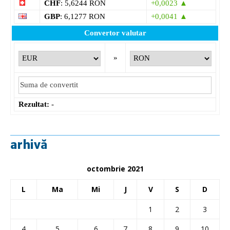
CHF
: 5,6244 RON
+0,0023 ▲
GBP
: 6,1277 RON
+0,0041 ▲
Convertor valutar
»
Rezultat:
-
arhivă
octombrie 2021
L
Ma
Mi
J
V
S
D
1
2
3
4
5
6
7
8
9
10