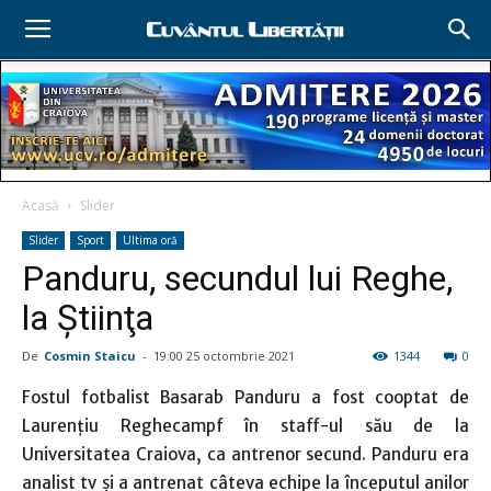
Acasă
Slider
Slider
Sport
Ultima oră
Panduru, secundul lui Reghe,
la Ştiinţa
De
Cosmin Staicu
-
19:00 25 octombrie 2021
1344
0
Fostul fotbalist Basarab Panduru a fost cooptat de
Laurenţiu Reghecampf în staff-ul său de la
Universitatea Craiova, ca antrenor secund. Panduru era
analist tv şi a antrenat câteva echipe la începutul anilor