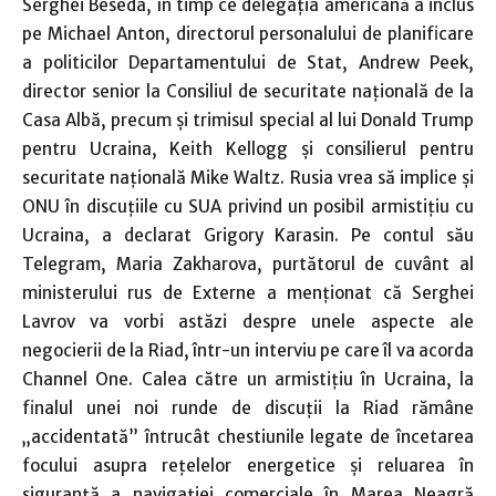
Serghei Beseda, în timp ce delegaţia americană a inclus
pe Michael Anton, directorul personalului de planificare
a politicilor Departamentului de Stat, Andrew Peek,
director senior la Consiliul de securitate naţională de la
Casa Albă, precum şi trimisul special al lui Donald Trump
pentru Ucraina, Keith Kellogg şi consilierul pentru
securitate naţională Mike Waltz. Rusia vrea să implice şi
ONU în discuţiile cu SUA privind un posibil armistiţiu cu
Ucraina, a declarat Grigory Karasin. Pe contul său
Telegram, Maria Zakharova, purtătorul de cuvânt al
ministerului rus de Externe a menţionat că Serghei
Lavrov va vorbi astăzi despre unele aspecte ale
negocierii de la Riad, într-un interviu pe care îl va acorda
Channel One. Calea către un armistiţiu în Ucraina, la
finalul unei noi runde de discuţii la Riad rămâne
„accidentată” întrucât chestiunile legate de încetarea
focului asupra reţelelor energetice şi reluarea în
siguranţă a navigaţiei comerciale în Marea Neagră