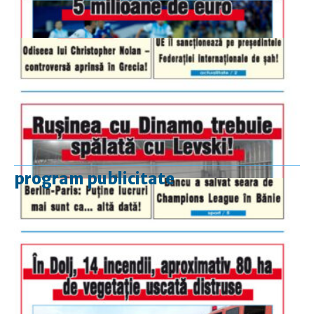
program publicitate
luni-vineri
9.00 - 17.00
sâmbătă
închis
duminică
9.00 - 12.00