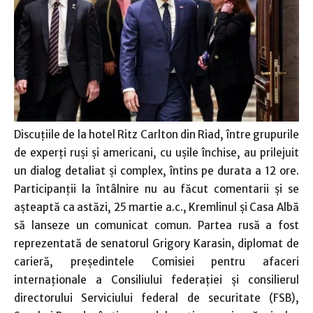
Discuţiile de la hotel Ritz Carlton din Riad, între grupurile
de experţi ruşi şi americani, cu uşile închise, au prilejuit
un dialog detaliat şi complex, întins pe durata a 12 ore.
Participanţii la întâlnire nu au făcut comentarii şi se
aşteaptă ca astăzi, 25 martie a.c., Kremlinul şi Casa Albă
să lanseze un comunicat comun. Partea rusă a fost
reprezentată de senatorul Grigory Karasin, diplomat de
carieră, preşedintele Comisiei pentru afaceri
internaţionale a Consiliului federaţiei şi consilierul
directorului Serviciului federal de securitate (FSB),