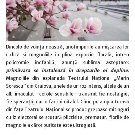
Dincolo de voinţa noastră, anotimpurile au mişcarea lor
ciclică şi magnoliile în plină explozie florală, într-o
policromie inefabilă, anunţă sublima aşteptare:
primăvara se instalează în drepturile ei depline
.
Magnoliile din esplanada Teatrului Naţional „Marin
Sorescu” din Craiova, unele de un roz intens, altele de un
alb imaculat –corole sensibile- transmit fie nostalgie,
fie speranţă, dar o fac inimitabil. Când pe ampla terasă
din faţa Teatrului Naţional se produc greţoase mitinguri
cu iz electoral se scutură plictisite, prematur, florile de
magnolie a căror puritate este ultragiată.