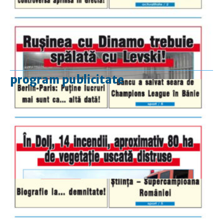
program publicitate
luni-vineri
9.00 - 17.00
sâmbătă
închis
duminică
9.00 - 12.00