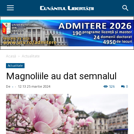
Acasă
Actualitate
Actualitate
Magnoliile au dat semnalul
De
-
-
12:13 25 martie 2024
526
0