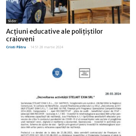
Slider
Acţiuni educative ale poliţiştilor
craioveni
Cristi Pătru
-
14:51 28 martie 2024