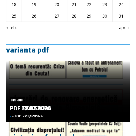
18
19
20
21
22
23
24
25
26
27
28
29
30
31
« feb.
apr. »
varianta pdf
PDF-URI
PDF-URI
PDF-URI
PDF-URI
PDF-URI
PDF 3.08.2026
PDF 29.07.2026
PDF 27.07.2026
PDF 17.07.2026
PDF 14.07.2026
-
-
-
-
-
-
-
-
-
-
0:01 3 august 2026
0:01 29 iulie 2026
0:01 27 iulie 2026
0:01 17 iulie 2026
0:01 14 iulie 2026