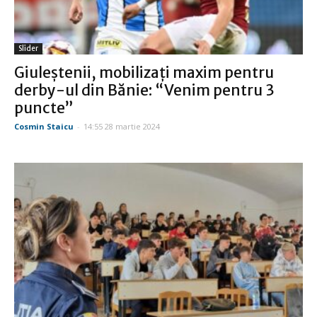
Slider
Giuleştenii, mobilizaţi maxim pentru
derby-ul din Bănie: “Venim pentru 3
puncte”
Cosmin Staicu
-
14:55 28 martie 2024