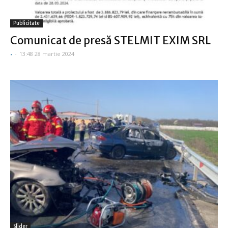
Publicitate
Comunicat de presă STELMIT EXIM SRL
-
-
13:48 28 martie 2024
Slider