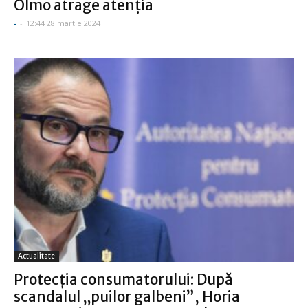
Olmo atrage atenţia
-
-
12:44 28 martie 2024
Actualitate
Protecţia consumatorului: După
scandalul „puilor galbeni”, Horia