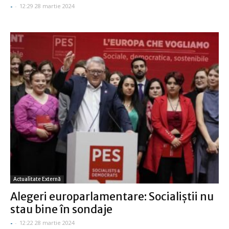
-
-
12:29 28 martie 2024
Actualitate Externă
Alegeri europarlamentare: Socialiştii nu
stau bine în sondaje
-
-
12:22 28 martie 2024