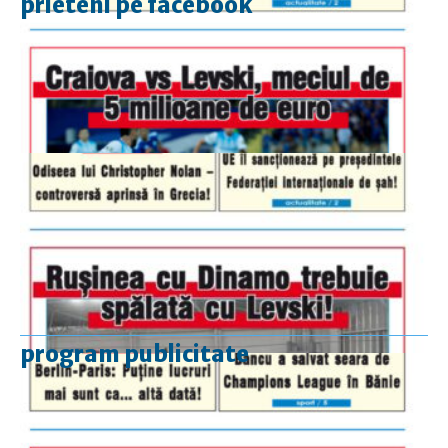
prieteni pe facebook
program publicitate
luni-vineri
9.00 - 17.00
sâmbătă
închis