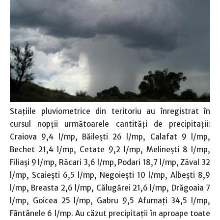
Staţiile pluviometrice din teritoriu au înregistrat în
cursul nopţii următoarele cantităţi de precipitaţii:
Craiova 9,4 l/mp, Băileşti 26 l/mp, Calafat 9 l/mp,
Bechet 21,4 l/mp, Cetate 9,2 l/mp, Melineşti 8 l/mp,
Filiaşi 9 l/mp, Răcari 3,6 l/mp, Podari 18,7 l/mp, Zăval 32
l/mp, Scaieşti 6,5 l/mp, Negoieşti 10 l/mp, Albeşti 8,9
l/mp, Breasta 2,6 l/mp, Călugărei 21,6 l/mp, Drăgoaia 7
l/mp, Goicea 25 l/mp, Gabru 9,5 Afumaţi 34,5 l/mp,
Fântânele 6 l/mp. Au căzut precipitaţii în aproape toate