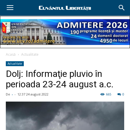
Acasă
Actualitate
Actualitate
Dolj: Informaţie pluvio în
perioada 23-24 august a.c.
De
-
-
12:37 24 august 2022
665
0