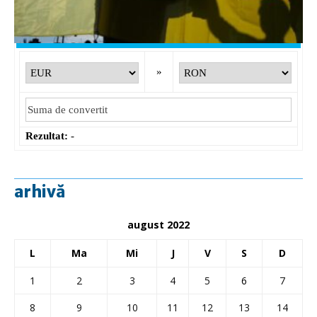
GBP
: 6,1277 RON
+0,0041 ▲
Convertor valutar
»
Rezultat:
-
arhivă
august 2022
L
Ma
Mi
J
V
S
D
1
2
3
4
5
6
7
8
9
10
11
12
13
14