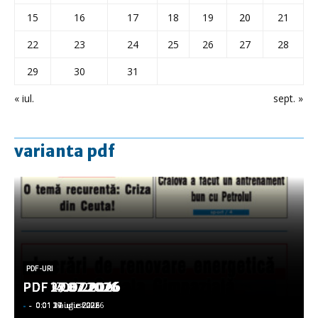
15
16
17
18
19
20
21
22
23
24
25
26
27
28
29
30
31
« iul.
sept. »
varianta pdf
PDF-URI
PDF-URI
PDF-URI
PDF-URI
PDF-URI
PDF 3.08.2026
PDF 29.07.2026
PDF 27.07.2026
PDF 17.07.2026
PDF 14.07.2026
-
-
-
-
-
-
-
-
-
-
0:01 3 august 2026
0:01 29 iulie 2026
0:01 27 iulie 2026
0:01 17 iulie 2026
0:01 14 iulie 2026