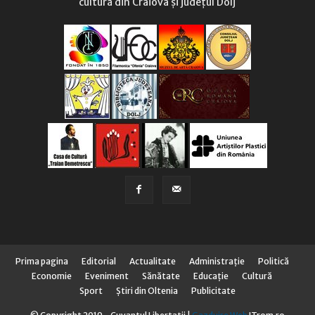
cultură din Craiova și județul Dolj
Prima pagina
Editorial
Actualitate
Administraţie
Politică
Economie
Eveniment
Sănătate
Educaţie
Cultură
Sport
Știri din Oltenia
Publicitate