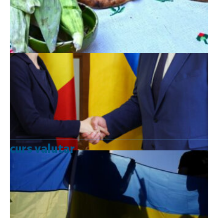
curs valutar
Curs valutar: 07 Aug 2026
EUR
: 5,2554 RON
+0,0041 ▲
USD
: 4,5584 RON
+0,0077 ▲
CHF
: 5,6244 RON
+0,0023 ▲