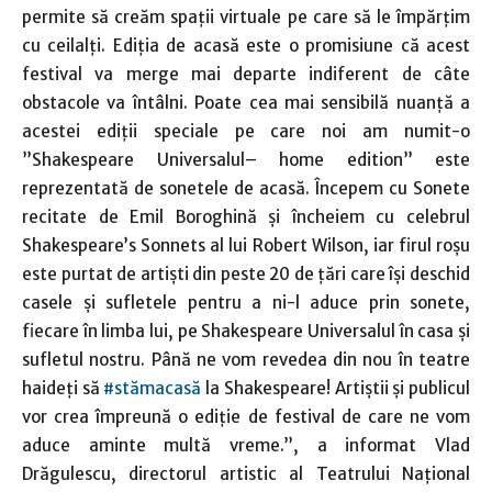
permite să creăm spații virtuale pe care să le împărțim
cu ceilalți. Ediția de acasă este o promisiune că acest
festival va merge mai departe indiferent de câte
obstacole va întâlni. Poate cea mai sensibilă nuanță a
acestei ediții speciale pe care noi am numit-o
”Shakespeare Universalul– home edition” este
reprezentată de sonetele de acasă. Începem cu Sonete
recitate de Emil Boroghină și încheiem cu celebrul
Shakespeare’s Sonnets al lui Robert Wilson, iar firul roșu
este purtat de artiști din peste 20 de țări care își deschid
casele și sufletele pentru a ni-l aduce prin sonete,
fiecare în limba lui, pe Shakespeare Universalul în casa și
sufletul nostru. Până ne vom revedea din nou în teatre
haideți să
#stămacasă
la Shakespeare! Artiștii și publicul
vor crea împreună o ediție de festival de care ne vom
aduce aminte multă vreme.”, a informat Vlad
Drăgulescu, directorul artistic al Teatrului Național