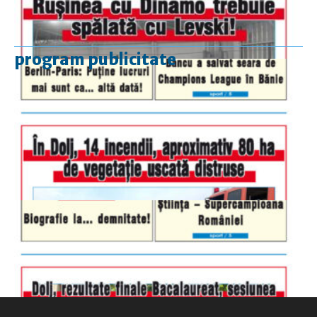
program publicitate
luni-vineri
9.00 - 17.00
sâmbătă
închis
duminică
9.00 - 12.00