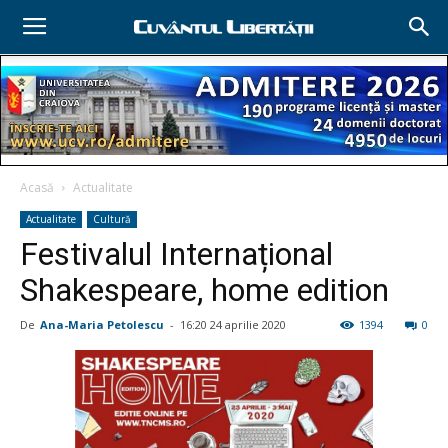
Acasă
Actualitate
Actualitate
Cultură
Festivalul Internațional
Shakespeare, home edition
De
Ana-Maria Petolescu
-
16:20 24 aprilie 2020
1394
0