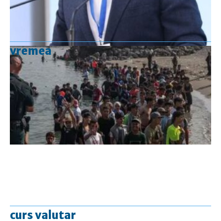
vremea
curs valutar