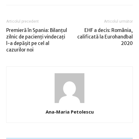
Articolul precedent
Articolul următor
Premieră în Spania: Bilanțul
EHF a decis: România,
zilnic de pacienți vindecați
calificată la Eurohandbal
l-a depășit pe cel al
2020
cazurilor noi
Ana-Maria Petolescu