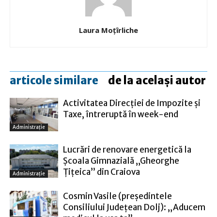
Laura Moţîrliche
articole similare
de la același autor
Activitatea Direcției de Impozite și
Taxe, întreruptă în week-end
Administraţie
Lucrări de renovare energetică la
Şcoala Gimnazială „Gheorghe
Ţiţeica” din Craiova
Administraţie
Cosmin Vasile (preşedintele
Consiliului Judeţean Dolj): „Aducem