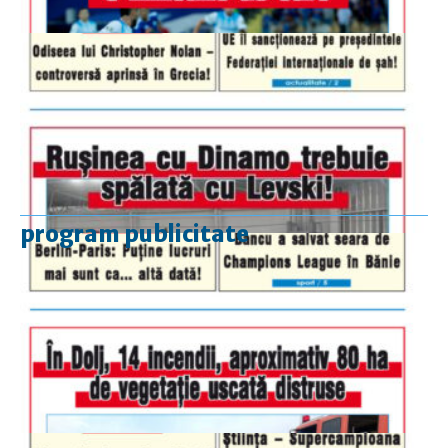
program publicitate
luni-vineri
9.00 - 17.00
sâmbătă
închis
duminică
9.00 - 12.00