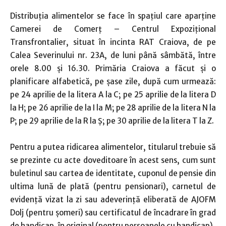
Distribuţia alimentelor se face
în spaţiul care aparţine
Camerei de Comerţ – Centrul Expozițional
Transfrontalier, situat în incinta RAT Craiova, de pe
Calea Severinului nr. 23A, de luni până sâmbătă, între
orele 8.00 și 16.30. Primăria Craiova a făcut și o
planificare alfabetică, pe șase zile, după cum urmează:
pe 24 aprilie de la litera A la C; pe 25 aprilie de la litera D
la H; pe 26 aprilie de la I la M; pe 28 aprilie de la litera N la
P; pe 29 aprilie de la R la Ş; pe 30 aprilie de la litera T la Z.
Pentru a putea ridicarea alimentelor, titularul trebuie să
se prezinte cu acte doveditoare în acest sens, cum sunt
buletinul sau cartea de identitate, cuponul de pensie din
ultima lună de plată (pentru pensionari), carnetul de
evidenţă vizat la zi sau adeverinţă eliberată de AJOFM
Dolj (pentru şomeri) sau certificatul de încadrare în grad
de handicap, în original (pentru persoanele cu handicap).