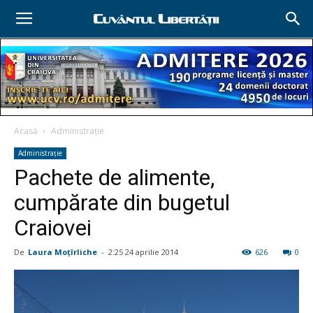
Acasă
Administraţie
Administraţie
Pachete de alimente,
cumpărate din bugetul
Craiovei
De
Laura Moţîrliche
-
2:25 24 aprilie 2014
626
0