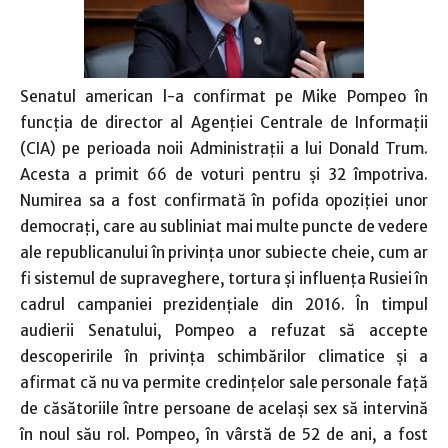
Senatul american l-a confirmat pe Mike Pompeo în
funcţia de director al Agenţiei Centrale de Informaţii
(CIA) pe perioada noii Administraţii a lui Donald Trum.
Acesta a primit 66 de voturi pentru şi 32 împotriva.
Numirea sa a fost confirmată în pofida opoziţiei unor
democraţi, care au subliniat mai multe puncte de vedere
ale republicanului în privinţa unor subiecte cheie, cum ar
fi sistemul de supraveghere, tortura şi influenţa Rusiei în
cadrul campaniei prezidenţiale din 2016. În timpul
audierii Senatului, Pompeo a refuzat să accepte
descoperirile în privinţa schimbărilor climatice şi a
afirmat că nu va permite credinţelor sale personale faţă
de căsătoriile între persoane de acelaşi sex să intervină
în noul său rol. Pompeo, în vârstă de 52 de ani, a fost