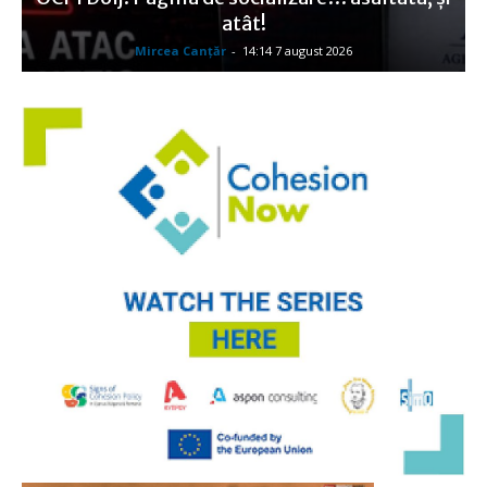
atât!
Mircea Canţăr
-
14:14 7 august 2026