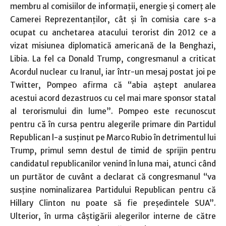
membru al comisiilor de informaţii, energie şi comerţ ale
Camerei Reprezentanţilor, cât şi în comisia care s-a
ocupat cu anchetarea atacului terorist din 2012 ce a
vizat misiunea diplomatică americană de la Benghazi,
Libia. La fel ca Donald Trump, congresmanul a criticat
Acordul nuclear cu Iranul, iar într-un mesaj postat joi pe
Twitter, Pompeo afirma că “abia aştept anularea
acestui acord dezastruos cu cel mai mare sponsor statal
al terorismului din lume”. Pompeo este recunoscut
pentru că în cursa pentru alegerile primare din Partidul
Republican l-a susţinut pe Marco Rubio în detrimentul lui
Trump, primul semn destul de timid de sprijin pentru
candidatul republicanilor venind în luna mai, atunci când
un purtător de cuvânt a declarat că congresmanul “va
susţine nominalizarea Partidului Republican pentru că
Hillary Clinton nu poate să fie preşedintele SUA”.
Ulterior, în urma câştigării alegerilor interne de către