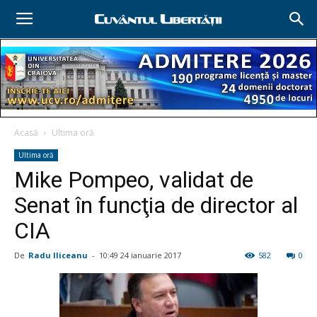
Acasă
Ultima oră
Ultima oră
Mike Pompeo, validat de
Senat în funcţia de director al
CIA
De
Radu Iliceanu
-
10:49 24 ianuarie 2017
582
0