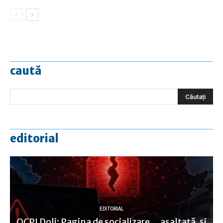
caută
editorial
EDITORIAL
OCPI Dolj: Pagina de socializare… asaltată, şi