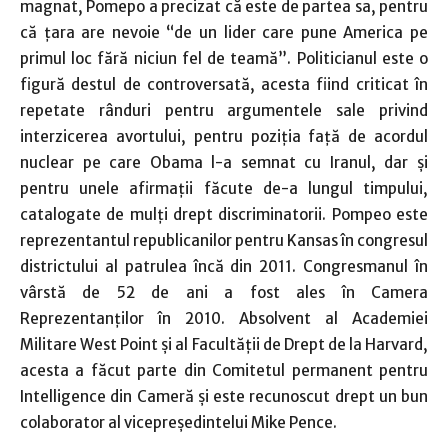
magnat, Pomepo a precizat că este de partea sa, pentru
că ţara are nevoie “de un lider care pune America pe
primul loc fără niciun fel de teamă”. Politicianul este o
figură destul de controversată, acesta fiind criticat în
repetate rânduri pentru argumentele sale privind
interzicerea avortului, pentru poziţia faţă de acordul
nuclear pe care Obama l-a semnat cu Iranul, dar şi
pentru unele afirmaţii făcute de-a lungul timpului,
catalogate de mulţi drept discriminatorii. Pompeo este
reprezentantul republicanilor pentru Kansas în congresul
districtului al patrulea încă din 2011. Congresmanul în
vârstă de 52 de ani a fost ales în Camera
Reprezentanţilor în 2010. Absolvent al Academiei
Militare West Point şi al Facultăţii de Drept de la Harvard,
acesta a făcut parte din Comitetul permanent pentru
Intelligence din Cameră şi este recunoscut drept un bun
colaborator al vicepreşedintelui Mike Pence.