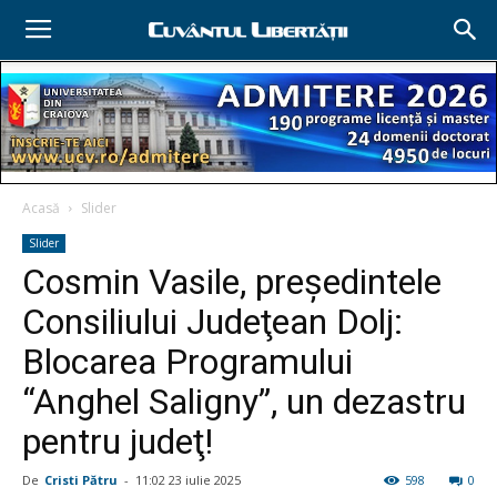
Acasă
Slider
Slider
Cosmin Vasile, preşedintele
Consiliului Judeţean Dolj:
Blocarea Programului
“Anghel Saligny”, un dezastru
pentru judeţ!
De
Cristi Pătru
-
11:02 23 iulie 2025
598
0