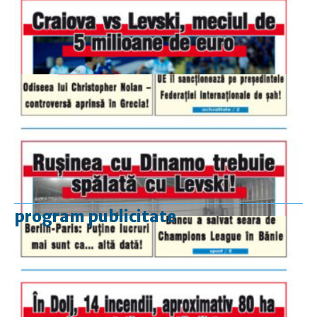
program publicitate
luni-vineri
9.00 - 17.00
sâmbătă
închis
duminică
9.00 - 12.00