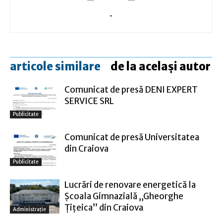
-
articole similare
de la același autor
Comunicat de presă DENI EXPERT
SERVICE SRL
Publicitate
Comunicat de presă Universitatea
din Craiova
Publicitate
Lucrări de renovare energetică la
Şcoala Gimnazială „Gheorghe
Ţiţeica” din Craiova
Administraţie