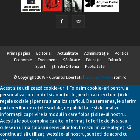
Prima pagina
Editorial
Actualitate
Administraţie
Politică
Economie
Eveniment
Sănătate
Educaţie
Cultură
Sport
Știri din Oltenia
Publicitate
© Copyright 2019 - Cuvantul Libertatii |
Gazduire Web
ITrom.ro
Acest site utilizează cookie-uri | Folosim cookie-uri pentru a
personaliza conținutul și anunțurile, pentru a oferi funcții de
rețele sociale și pentru a analiza traficul. De asemenea, le oferim
partenerilor de rețele sociale, de publicitate și de analize
informații cu privire la modul în care folosiți site-ul nostru.
Aceștia le pot combina cu alte informații oferite de dvs. sau
culese în urma folosirii serviciilor lor. În cazul în care alegeți să
continuați să utilizați website-ul nostru, sunteți de acord cu