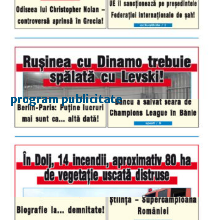
program publicitate
luni-vineri
9.00 - 17.00
sâmbătă
închis
duminică
9.00 - 12.00