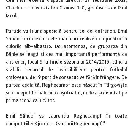
Cea mai recentă dispută directă: 27 februarie 2021,
Chindia – Universitatea Craiova 1-0, gol înscris de Paul
Iacob.
Partida va fi una specială pentru cei doi antrenori. Emil
Săndoi a cunoscut cele mai mari realizări ca jucător în
culorile alb-albastre. De asemenea, de gruparea din
Bănie se leagă şi cea mai importantă performanţă ca
antrenor, locul 5 la finele sezonului 2014/2015, când a
stabilit recordul de invincibilitate pentru fotbalul
craiovean, de 19 partide consecutive fără înfrângere. De
partea cealaltă, Reghecampf este născut în Târgovişte
şi a început fotbalul în oraşul natal, unde a şi debutat pe
prima scenă ca jucător.
Emil Săndoi vs Laurenţiu Reghecampf în toate
competiţiile: 3 jocuri – 3 victorii Reghecampf.”