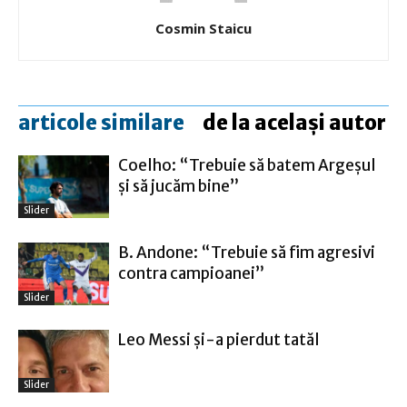
Cosmin Staicu
articole similare
de la același autor
Coelho: “Trebuie să batem Argeşul
şi să jucăm bine”
Slider
B. Andone: “Trebuie să fim agresivi
contra campioanei”
Slider
Leo Messi şi-a pierdut tatăl
Slider