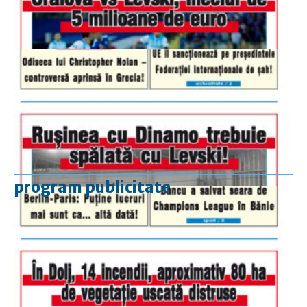
program publicitate
luni-vineri
9.00 - 17.00
sâmbătă
închis
duminică
9.00 - 12.00