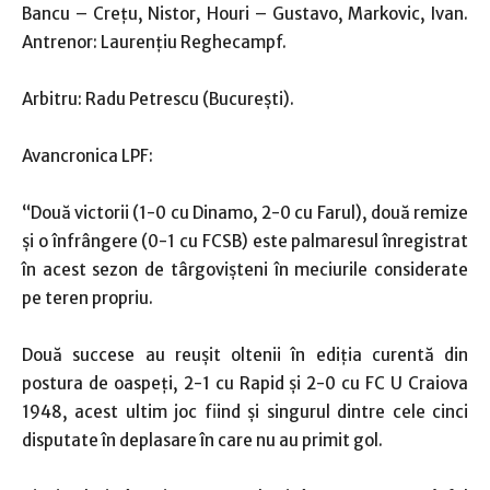
Bancu – Creţu, Nistor, Houri – Gustavo, Markovic, Ivan.
Antrenor: Laurenţiu Reghecampf.
Arbitru: Radu Petrescu (Bucureşti).
Avancronica LPF:
“Două victorii (1-0 cu Dinamo, 2-0 cu Farul), două remize
şi o înfrângere (0-1 cu FCSB) este palmaresul înregistrat
în acest sezon de târgovişteni în meciurile considerate
pe teren propriu.
Două succese au reuşit oltenii în ediţia curentă din
postura de oaspeţi, 2-1 cu Rapid şi 2-0 cu FC U Craiova
1948, acest ultim joc fiind şi singurul dintre cele cinci
disputate în deplasare în care nu au primit gol.