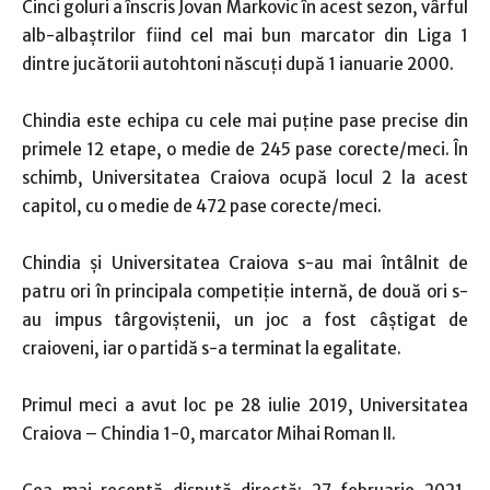
Cinci goluri a înscris Jovan Markovic în acest sezon, vârful
alb-albaştrilor fiind cel mai bun marcator din Liga 1
dintre jucătorii autohtoni născuţi după 1 ianuarie 2000.
Chindia este echipa cu cele mai puţine pase precise din
primele 12 etape, o medie de 245 pase corecte/meci. În
schimb, Universitatea Craiova ocupă locul 2 la acest
capitol, cu o medie de 472 pase corecte/meci.
Chindia şi Universitatea Craiova s-au mai întâlnit de
patru ori în principala competiţie internă, de două ori s-
au impus târgoviştenii, un joc a fost câştigat de
craioveni, iar o partidă s-a terminat la egalitate.
Primul meci a avut loc pe 28 iulie 2019, Universitatea
Craiova – Chindia 1-0, marcator Mihai Roman II.