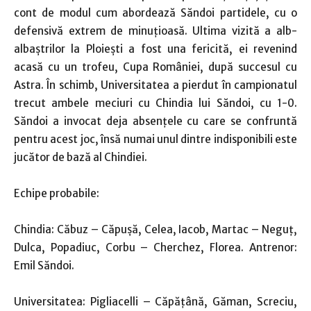
cont de modul cum abordează Săndoi partidele, cu o
defensivă extrem de minuţioasă. Ultima vizită a alb-
albaştrilor la Ploieşti a fost una fericită, ei revenind
acasă cu un trofeu, Cupa României, după succesul cu
Astra. În schimb, Universitatea a pierdut în campionatul
trecut ambele meciuri cu Chindia lui Săndoi, cu 1-0.
Săndoi a invocat deja absenţele cu care se confruntă
pentru acest joc, însă numai unul dintre indisponibili este
jucător de bază al Chindiei.
Echipe probabile:
Chindia: Căbuz – Căpuşă, Celea, Iacob, Martac – Neguţ,
Dulca, Popadiuc, Corbu – Cherchez, Florea. Antrenor:
Emil Săndoi.
Universitatea: Pigliacelli – Căpăţână, Găman, Screciu,