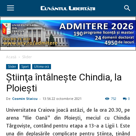
Acasă
Slider
Slider
Sport
Ultima oră
Ştiinţa întâlneşte Chindia, la
Ploieşti
De
Cosmin Staicu
-
13:56 22 octombrie 2021
752
0
Universitatea Craiova joacă astăzi, de la ora 20.30, pe
arena “Ilie Oană” din Ploieşti, meciul cu Chindia
Târgovişte, contând pentru etapa a 13-a a Ligii I. Este
una din deplasările complicate pentru Ştiinţa, ţinând