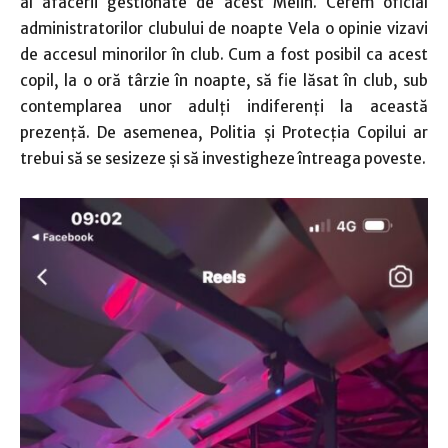
al afacerii gestionate de acest Melin. Cerem oficial
administratorilor clubului de noapte Vela o opinie vizavi
de accesul minorilor în club. Cum a fost posibil ca acest
copil, la o oră târzie în noapte, să fie lăsat în club, sub
contemplarea unor adulţi indiferenţi la această
prezenţă. De asemenea, Politia şi Protecţia Copilui ar
trebui să se sesizeze şi să investigheze întreaga poveste.