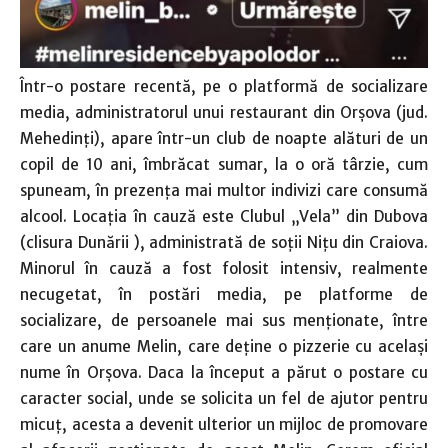
Într-o postare recentă, pe o platformă de socializare
media, administratorul unui restaurant din Orşova (jud.
Mehedinţi), apare într-un club de noapte alături de un
copil de 10 ani, îmbrăcat sumar, la o oră târzie, cum
spuneam, în prezenţa mai multor indivizi care consumă
alcool. Locaţia în cauză este Clubul „Vela” din Dubova
(clisura Dunării ), administrată de soţii Niţu din Craiova.
Minorul în cauză a fost folosit intensiv, realmente
necugetat, în postări media, pe platforme de
socializare, de persoanele mai sus menţionate, între
care un anume Melin, care deţine o pizzerie cu acelaşi
nume în Orşova. Daca la început a părut o postare cu
caracter social, unde se solicita un fel de ajutor pentru
micuţ, acesta a devenit ulterior un mijloc de promovare