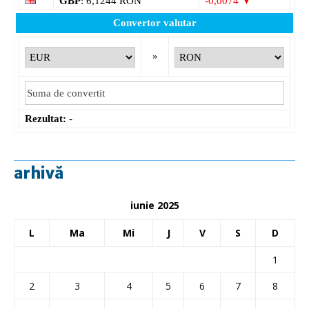
GBP
: 6,1244 RON
-0,0074 ▼
Convertor valutar
»
Rezultat:
-
arhivă
iunie 2025
L
Ma
Mi
J
V
S
D
1
2
3
4
5
6
7
8