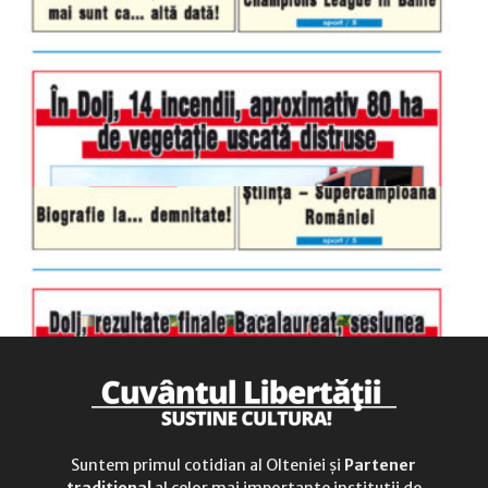
luni-vineri
9.00 - 17.00
sâmbătă
închis
duminică
9.00 - 12.00
Suntem primul cotidian al Olteniei și
Partener
tradițional
al celor mai importante instituții de