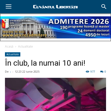
Acasă
Actualitate
Actualitate
În club, la numai 10 ani!
De
-
-
12:23 22 iunie 2025
977
0