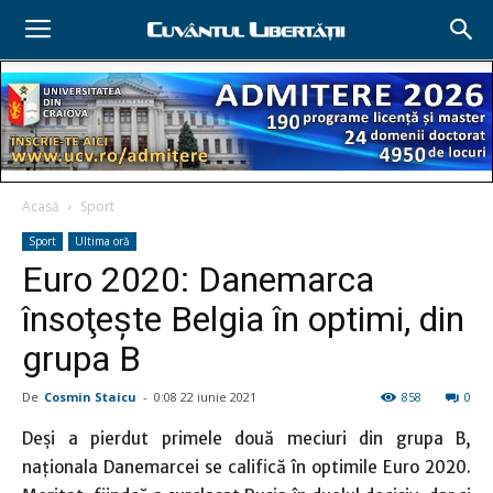
Acasă
Sport
Sport
Ultima oră
Euro 2020: Danemarca
însoţeşte Belgia în optimi, din
grupa B
De
Cosmin Staicu
-
0:08 22 iunie 2021
858
0
Deşi a pierdut primele două meciuri din grupa B,
naţionala Danemarcei se califică în optimile Euro 2020.