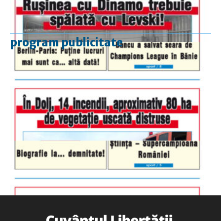
program publicitate
luni-vineri
9.00 - 17.00
sâmbătă
închis
duminică
9.00 - 12.00