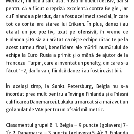
Meritat, fiindcă a surclasat Rusia în duelul decisiv, dar şi
pentru că a făcut o repriză excelentă contra Belgiei, iar
cu Finlanda a pierdut, dar a fost acel meci special, în care
tot ce conta era starea lui Eriksen. În plus, danezii au
etalat un joc pozitiv, axat pe ofensivă, în vreme ce
Finlanda şi Rusia au arătat ca nişte echipe rătăcite pe la
acest turneu final, beneficiare ale măririi numărului de
echipe la Euro. Rusia a primit şi o mână de ajutor de la
francezul Turpin, care a inventat un penalty, din care s-a
făcut 1-2, dar în van, fiindcă danezii au fost irezistibili.
În acelaşi timp, la Sankt Petersburg, Belgia nu s-a
încordat prea mult pentru a învinge Finlanda şi a înlesni
calificarea Danemarcei. Lukaku a marcat şi a mai avut un
gol anulat de VAR pentru un ofsaid milimetric.
Clasamentul grupei B: 1. Belgia – 9 puncte (golaveraj 7-
1); 2. Danemarca – 3 puncte (golaveraj 5-4); 3. Finlanda