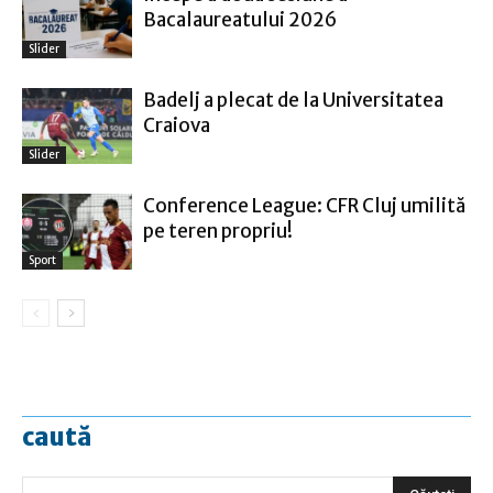
Bacalaureatului 2026
Slider
Badelj a plecat de la Universitatea
Craiova
Slider
Conference League: CFR Cluj umilită
pe teren propriu!
Sport
caută