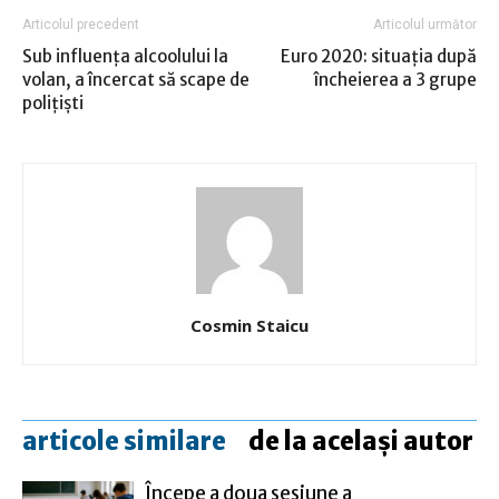
Articolul precedent
Articolul următor
Sub influența alcoolului la
Euro 2020: situaţia după
volan, a încercat să scape de
încheierea a 3 grupe
polițiști
Cosmin Staicu
articole similare
de la același autor
Începe a doua sesiune a