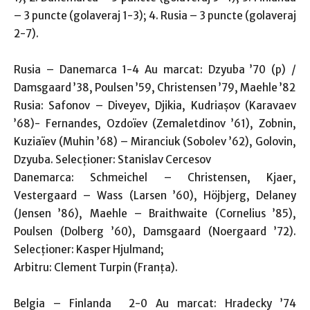
– 3 puncte (golaveraj 1-3); 4. Rusia – 3 puncte (golaveraj
2-7).
Rusia – Danemarca 1-4 Au marcat: Dzyuba ’70 (p) /
Damsgaard ’38, Poulsen ’59, Christensen ’79, Maehle ’82
Rusia: Safonov – Diveyev, Djikia, Kudriaşov (Karavaev
’68)- Fernandes, Ozdoïev (Zemaletdinov ’61), Zobnin,
Kuziaïev (Muhin ’68) – Miranciuk (Sobolev ’62), Golovin,
Dzyuba. Selecţioner: Stanislav Cercesov
Danemarca: Schmeichel – Christensen, Kjaer,
Vestergaard – Wass (Larsen ’60), Höjbjerg, Delaney
(Jensen ’86), Maehle – Braithwaite (Cornelius ’85),
Poulsen (Dolberg ’60), Damsgaard (Noergaard ’72).
Selecţioner: Kasper Hjulmand;
Arbitru: Clement Turpin (Franţa).
Belgia – Finlanda 2-0 Au marcat: Hradecky ’74