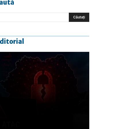
aută
ditorial