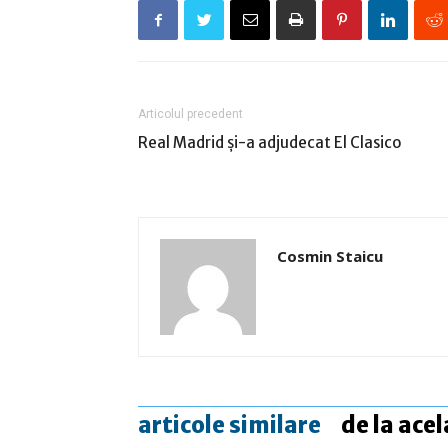
Articolul precedent
Real Madrid şi-a adjudecat El Clasico
Cosmin Staicu
articole similare
de la acel