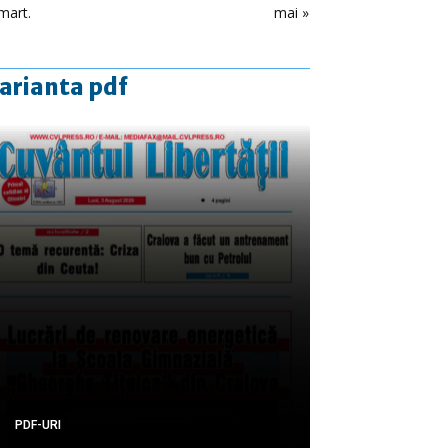
mart.
mai »
arianta pdf
PDF-URI
PDF-URI
PDF-URI
PDF-URI
PDF-URI