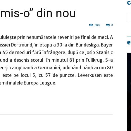
c
mis-o” din nou
684
0
uluieşte prin nenumăratele reveniri pe final de meci. A
e
russiei Dortmund, în etapa a 30-a din Bundesliga. Bayer
 45 de meciuri fără înfrângere, după ce Josip Stanisic
nd a deschis scorul în minutul 81 prin Fullkrug. S-a
lider şi campioană a Germaniei, adunând până acum 80
 este pe locul 5, cu 57 de puncte. Leverkusen este
n semifinalele Europa League.