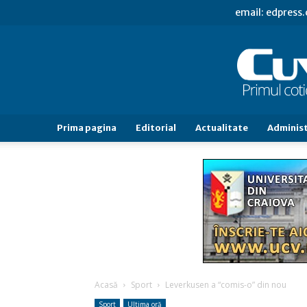
email: edpress
Prima pagina
Editorial
Actualitate
Administ
Acasă
Sport
Leverkusen a “comis-o” din nou
Sport
Ultima oră