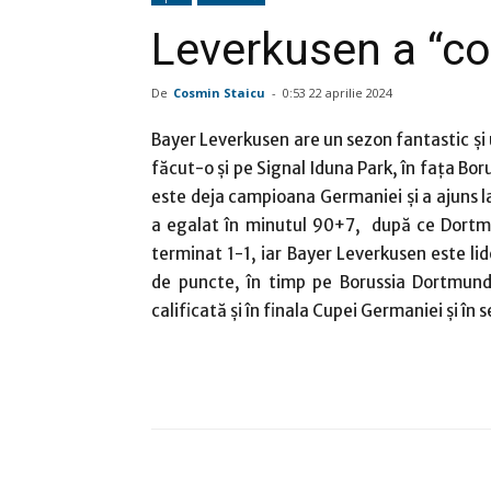
Leverkusen a “co
De
Cosmin Staicu
-
0:53 22 aprilie 2024
Bayer Leverkusen are un sezon fantastic şi 
făcut-o şi pe Signal Iduna Park, în faţa Bo
este deja campioana Germaniei şi a ajuns la
a egalat în minutul 90+7, după ce Dortmu
terminat 1-1, iar Bayer Leverkusen este 
de puncte, în timp pe Borussia Dortmund
calificată şi în finala Cupei Germaniei şi î