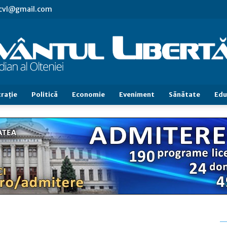
.cvl@gmail.com
raţie
Politică
Economie
Eveniment
Sănătate
Edu
Cuvântul
Libertăţii