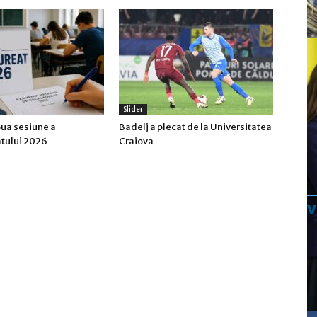
Slider
oua sesiune a
Badelj a plecat de la Universitatea
tului 2026
Craiova