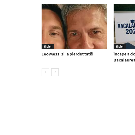
Slider
Slider
Leo Messi şi-a pierdut tatăl
Începe a d
Bacalaurea