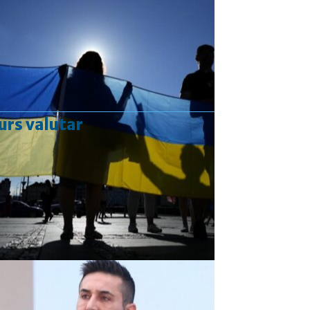
urs valutar
Curs valutar: 07 Aug 2026
EUR
: 5,2554 RON
+0,0041 ▲
USD
: 4,5584 RON
+0,0077 ▲
CHF
: 5,6244 RON
+0,0023 ▲
GBP
: 6,1277 RON
+0,0041 ▲
Convertor valutar
»