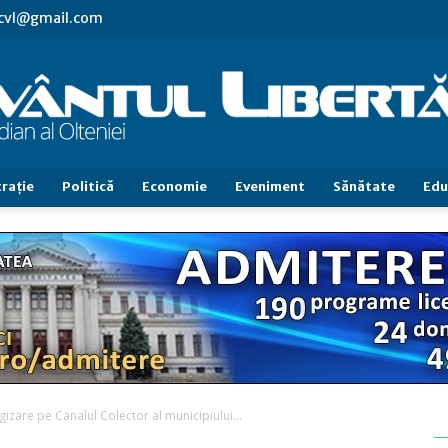
.cvl@gmail.com
raţie
Politică
Economie
Eveniment
Sănătate
Edu
Cuvântul
Libertăţii
izare pe Canalul Colector al municipiului...