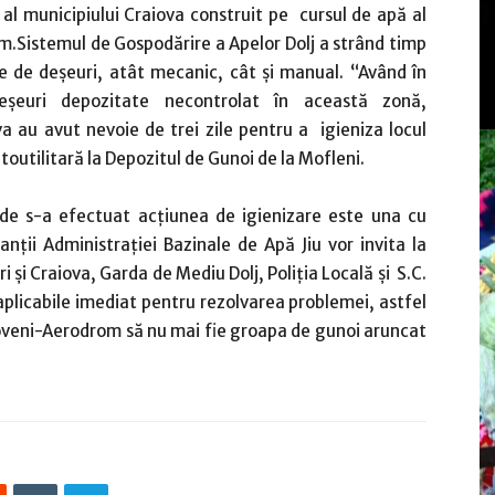
al municipiului Craiova construit pe cursul de apă al
m.Sistemul de Gospodărire a Apelor Dolj a strând timp
ne de deșeuri, atât mecanic, cât și manual. “Având în
șeuri depozitate necontrolat în această zonă,
a au avut nevoie de trei zile pentru a igieniza locul
toutilitară la Depozitul de Gunoi de la Mofleni.
e s-a efectuat acțiunea de igienizare este una cu
ții Administrației Bazinale de Apă Jiu vor invita la
ri și Craiova, Garda de Mediu Dolj, Poliția Locală și S.C.
aplicabile imediat pentru rezolvarea problemei, astfel
poveni-Aerodrom să nu mai fie groapa de gunoi aruncat