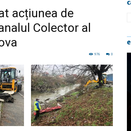
c
at acțiunea de
analul Colector al
iova
e
976
0