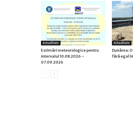
Actualitate
Actualitate
Estimări meteorologice pentru
Dunărea: O
intervalul 10.08.2026 –
fără egal î
07.09.2026