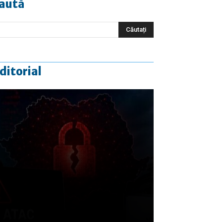
aută
ditorial