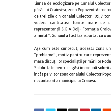
țiunea de ecologizare pe Canalul Colector 
pârâului Craiovița, zona Popoveni-Aerodro
de trei zile din canalul Colector 105,7 to
vedere cantitatea foarte mare de de
reprezentanții S.G.A Dolj- Formația Craiov
amintit”. Gunoiul a fost transportat cu o au
Așa cum este cunoscut, această zonă und
“probleme”, motiv pentru care reprezentan
masa discuțiilor specialiștii primăriilor Poda
Salubritate pentru a găsi împreună soluții 
încât pe viitor zona canalului Colector Po
necontrolat a municipiului Craiova.