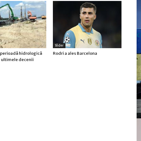
c
Slider
 perioadă hidrologică
Rodri a ales Barcelona
n ultimele decenii