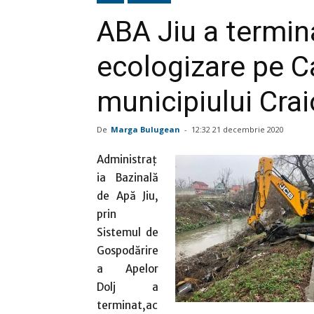
ABA Jiu a termin
ecologizare pe C
municipiului Cra
De
Marga Bulugean
-
12:32 21 decembrie 2020
Administraț
ia Bazinală
de Apă Jiu,
prin
Sistemul de
Gospodărire
a Apelor
Dolj a
terminat,ac