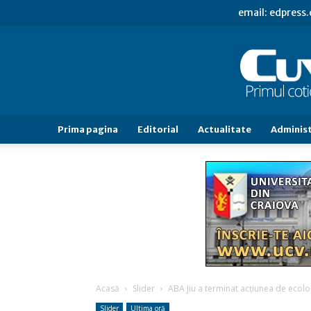
email: edpress
Prima pagina
Editorial
Actualitate
Administ
Acasă
Slider
ABA Jiu a terminat acțiunea de ecolog
Slider
Ultima oră