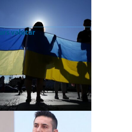
urs valutar
Curs valutar: 07 Aug 2026
EUR
: 5,2554 RON
+0,0041 ▲
USD
: 4,5584 RON
+0,0077 ▲
CHF
: 5,6244 RON
+0,0023 ▲
GBP
: 6,1277 RON
+0,0041 ▲
Convertor valutar
»
Rezultat:
-