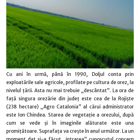
Cu ani în urmă, până în 1990, Doljul conta prin
exploatările sale agricole, profilate pe cultura de orez, la
nivelul ţării. Asta nu mai trebuie „descântat”. La ora de
faţă singura orezărie din judeţ este cea de la Rojişte
(238 hectare) „Agro Catalonia” al cărui administrator
este Ion Chindea. Starea de vegetaţie a orezului, după
cum se vede şi în imaginile alăturate este una
promiţătoare. Suprafaţa va creşte în anul următor. La un
moment dat şi-a făcut „intrarea” cunoscutul concern