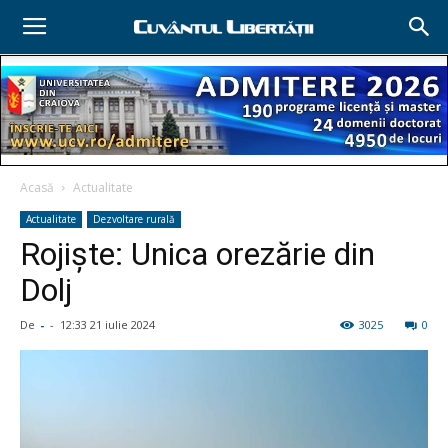
Acasă
Actualitate
Actualitate
Dezvoltare rurală
Rojişte: Unica orezărie din
Dolj
De
-
-
12:33 21 iulie 2024
3025
0