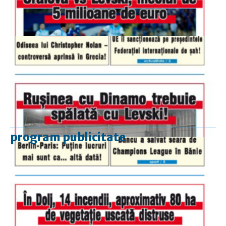
program publicitate
luni-vineri
9.00 - 17.00
sâmbătă
închis
duminică
9.00 - 12.00