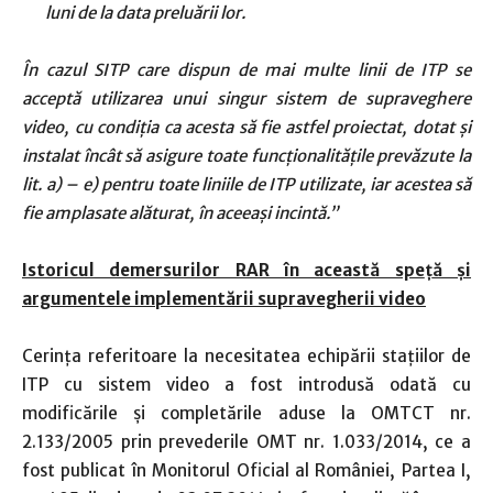
luni de la data preluării lor.
În cazul SITP care dispun de mai multe linii de ITP se
acceptă utilizarea unui singur sistem de supraveghere
video, cu condiţia ca acesta să fie astfel proiectat, dotat şi
instalat încât să asigure toate funcţionalităţile prevăzute la
lit. a) – e) pentru toate liniile de ITP utilizate, iar acestea să
fie amplasate alăturat, în aceeaşi incintă.”
Istoricul demersurilor RAR în această spe
ț
ă
ș
i
argumentele implementării supravegherii video
Cerința referitoare la necesitatea echipării stațiilor de
ITP cu sistem video a fost introdusă odată cu
modificările și completările aduse la OMTCT nr.
2.133/2005 prin prevederile OMT nr. 1.033/2014, ce a
fost publicat în Monitorul Oficial al României, Partea I,