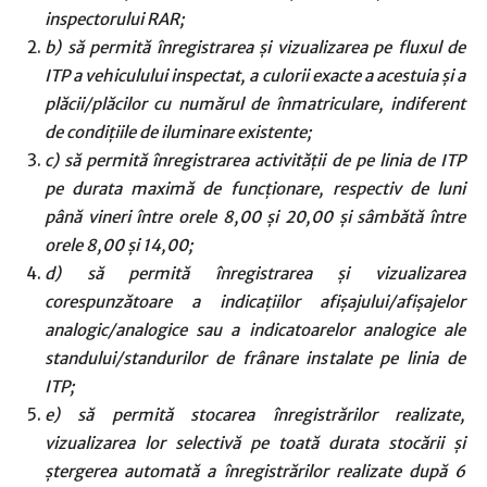
inspectorului RAR;
b) să permită înregistrarea şi vizualizarea pe fluxul de
ITP a vehiculului inspectat, a culorii exacte a acestuia şi a
plăcii/plăcilor cu numărul de înmatriculare, indiferent
de condiţiile de iluminare existente;
c) să permită înregistrarea activităţii de pe linia de ITP
pe durata maximă de funcţionare, respectiv de luni
până vineri între orele 8,00 şi 20,00 şi sâmbătă între
orele 8,00 şi 14,00;
d) să permită înregistrarea şi vizualizarea
corespunzătoare a indicaţiilor afişajului/afişajelor
analogic/analogice sau a indicatoarelor analogice ale
standului/standurilor de frânare instalate pe linia de
ITP;
e) să permită stocarea înregistrărilor realizate,
vizualizarea lor selectivă pe toată durata stocării şi
ştergerea automată a înregistrărilor realizate după 6