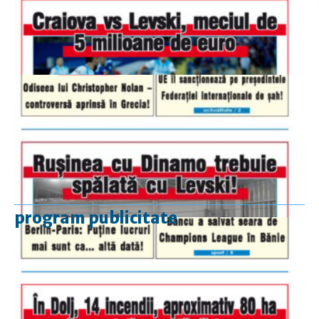
program publicitate
luni-vineri
9.00 - 17.00
sâmbătă
închis
duminică
9.00 - 12.00