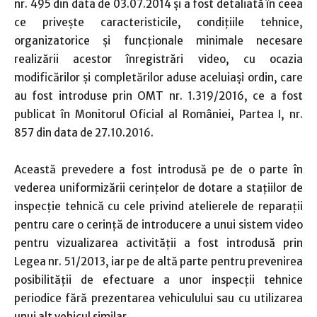
nr. 495 din data de 03.07.2014 și a fost detaliată în ceea
ce privește caracteristicile, condiţiile tehnice,
organizatorice şi funcţionale minimale necesare
realizării acestor înregistrări video, cu ocazia
modificărilor și completărilor aduse aceluiași ordin, care
au fost introduse prin OMT nr. 1.319/2016, ce a fost
publicat în Monitorul Oficial al României, Partea I, nr.
857 din data de 27.10.2016.
Această prevedere a fost introdusă pe de o parte în
vederea uniformizării cerinţelor de dotare a staţiilor de
inspecţie tehnică cu cele privind atelierele de reparaţii
pentru care o cerinţă de introducere a unui sistem video
pentru vizualizarea activităţii a fost introdusă prin
Legea nr. 51/2013, iar pe de altă parte pentru prevenirea
posibilităţii de efectuare a unor inspecţii tehnice
periodice fără prezentarea vehiculului sau cu utilizarea
unui alt vehicul similar.