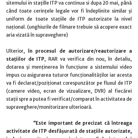
sitemului in stațille ITP va continua si dupa 20 mai, până
când toate cerinţele legale vor fi îndeplinite similar şi
uniform de toate staţiile de ITP autorizate la nivel
naţional. (unghiurile de filmare trebuie să acopere exact
aria vizată în supraveghere)
Ulterior,
în procesul de autorizare/reautorizare a
staţiilor de ITP
, RAR va verifica din nou, în detaliu,
dotarea şi menţinerea în funcţiune a sistemului video
impus cu asigurarea tuturor funcţionalităţilor iar acesta
va fi declarat/poziţionat corespunzător pe fluxul de ITP
(camere video, ecran de vizualizare, DVR) al fiecărei
staţii spre a putea fi verificat/comparat în activitatea de
supraveghere/monitorizare ulterioară.
“Este important de precizat că întreaga
activitate de ITP desfăşurată de staţiile autorizate,