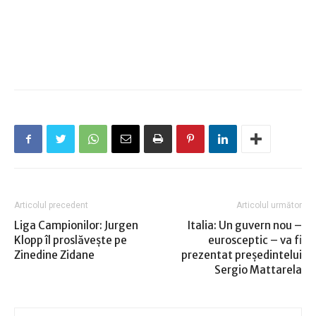
Articolul precedent
Articolul următor
Liga Campionilor: Jurgen
Italia: Un guvern nou –
Klopp îl proslăveşte pe
eurosceptic – va fi
Zinedine Zidane
prezentat președintelui
Sergio Mattarela