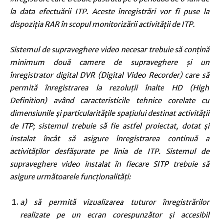
la data efectuării ITP. Aceste înregistrări vor fi puse la
dispoziţia RAR în scopul monitorizării activităţii de ITP.
Sistemul de supraveghere video necesar trebuie să conţină
minimum două camere de supraveghere şi un
înregistrator digital DVR (Digital Video Recorder) care să
permită înregistrarea la rezoluţii înalte HD (High
Definition) având caracteristicile tehnice corelate cu
dimensiunile şi particularităţile spaţiului destinat activităţii
de ITP; sistemul trebuie să fie astfel proiectat, dotat şi
instalat încât să asigure înregistrarea continuă a
activităţilor desfăşurate pe linia de ITP. Sistemul de
supraveghere video instalat în fiecare SITP trebuie să
asigure următoarele funcţionalităţi:
a) să permită vizualizarea tuturor înregistrărilor
realizate pe un ecran corespunzător şi accesibil