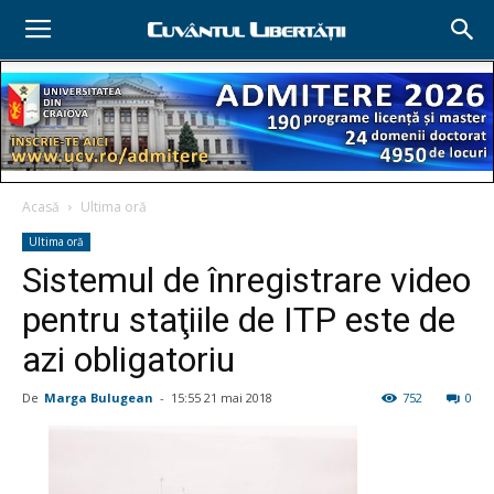
Acasă
Ultima oră
Ultima oră
Sistemul de înregistrare video
pentru staţiile de ITP este de
azi obligatoriu
De
Marga Bulugean
-
15:55 21 mai 2018
752
0