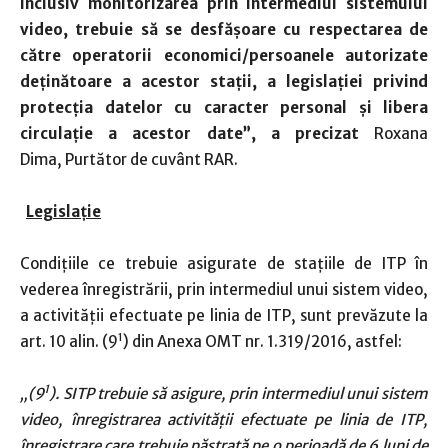
inclusiv monitorizarea prin intermediul sistemului
video, trebuie să se desfăşoare cu respectarea de
către operatorii economici/persoanele autorizate
deţinătoare a acestor staţii, a legislaţiei privind
protecţia datelor cu caracter personal şi libera
circulaţie a acestor date”, a precizat
Roxana
Dima, Purtător de cuvânt RAR.
Legisla
ț
ie
Condiţiile ce trebuie asigurate de staţiile de ITP în
vederea înregistrării, prin intermediul unui sistem video,
a activităţii efectuate pe linia de ITP, sunt prevăzute la
1
art. 10 alin. (9
) din Anexa OMT nr. 1.319/2016, astfel:
1
„(9
). SITP trebuie să asigure, prin intermediul unui sistem
video, înregistrarea activităţii efectuate pe linia de ITP,
înregistrare care trebuie păstrată pe o perioadă de 6 luni de