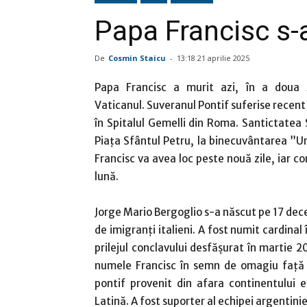
Papa Francisc s-a
De
Cosmin Staicu
-
13:18 21 aprilie 2025
Papa Francisc a murit azi, în a doua
Vaticanul. Suveranul Pontif suferise recent
în Spitalul Gemelli din Roma. Santictatea 
Piața Sfântul Petru, la binecuvântarea ”Ur
Francisc va avea loc peste nouă zile, iar c
lună.
Jorge Mario Bergoglio s-a născut pe 17 dece
de imigranți italieni. A fost numit cardinal
prilejul conclavului desfășurat în martie 2
numele Francisc în semn de omagiu față d
pontif provenit din afara continentului 
Latină. A fost suporter al echipei argentini