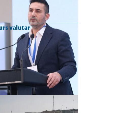
urs valutar
Curs valutar: 06 Aug 2026
EUR
: 5,2513 RON
+0,0024 ▲
USD
: 4,5507 RON
+0,0027 ▲
CHF
: 5,6221 RON
+0,0011 ▲
GBP
: 6,1236 RON
-0,0008 ▼
Convertor valutar
»
Rezultat:
-