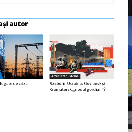
ași autor
Actualitate Externă
legate de criza
Război în Ucraina: Sloviansk şi
Kramatorsk, „nodul gordian”?