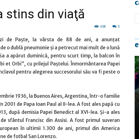
c
 stins din viaţă
658
0
 zi de Paşte, la vârsta de 88 de ani, a anunțat
e
 de o dublă pneumonie și a petrecut mai mult de o lună
Sa a apărut duminică, pentru scurt timp, la balcon în
bi et Orbi”, cu prilejul Paștelui. Înmormântarea Papei
onclavul pentru alegerea succesorului său va fi peste o
mbrie 1936, la Buenos Aires, Argentina, într-o familie
 în 2001 de Papa Ioan Paul al II-lea. A fost ales papă cu
013, după demisia Papei Benedict al XVI-lea. Și-a ales
e sfântul Francisc din Assisi. A fost primul suveran
european în ultimii 1.300 de ani, primul din America
ene de fotbal San Lorenzo.