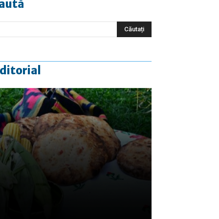
aută
ditorial