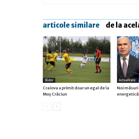
articole similare
de la acel
Slider
Actualitate
Craiova a primit doar un egal de la
Noi măsuri 
Moş Crăciun
energetică