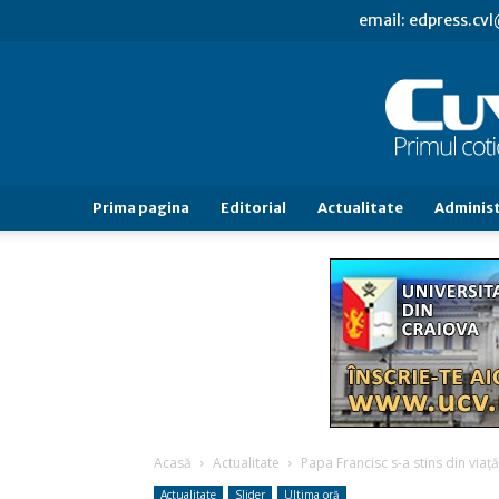
email: edpress.c
Prima pagina
Editorial
Actualitate
Administ
Acasă
Actualitate
Papa Francisc s-a stins din viaţă
Actualitate
Slider
Ultima oră