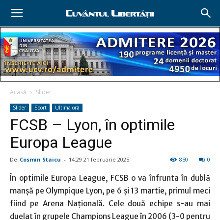
Acasă
Slider
Slider
Sport
Ultima oră
FCSB – Lyon, în optimile
Europa League
De
Cosmin Staicu
-
14:29 21 februarie 2025
850
0
În optimile Europa League, FCSB o va înfrunta în dublă
manşă pe Olympique Lyon, pe 6 şi 13 martie, primul meci
fiind pe Arena Naţională. Cele două echipe s-au mai
duelat în grupele Champions League în 2006 (3-0 pentru