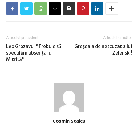
Articolul precedent
Articolul următor
Leo Grozavu: “Trebuie să
Greşeala de nescuzat a lui
speculăm absenţa lui
Zelenski!
Mitriţă”
Cosmin Staicu