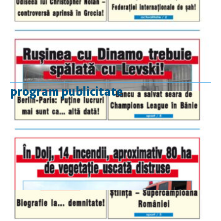
program publicitate
luni-vineri
9.00 - 17.00
sâmbătă
închis
duminică
9.00 - 12.00