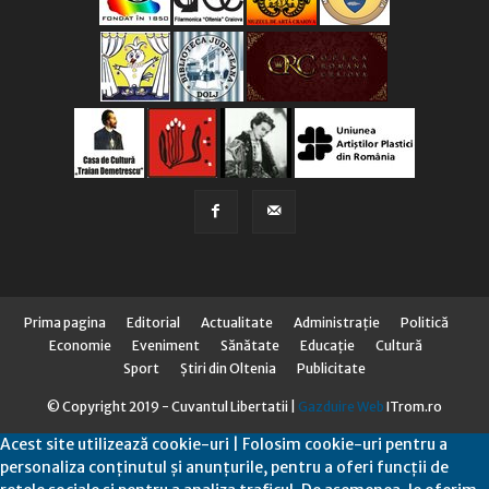
Prima pagina
Editorial
Actualitate
Administraţie
Politică
Economie
Eveniment
Sănătate
Educaţie
Cultură
Sport
Știri din Oltenia
Publicitate
© Copyright 2019 - Cuvantul Libertatii |
Gazduire Web
ITrom.ro
Acest site utilizează cookie-uri | Folosim cookie-uri pentru a
personaliza conținutul și anunțurile, pentru a oferi funcții de