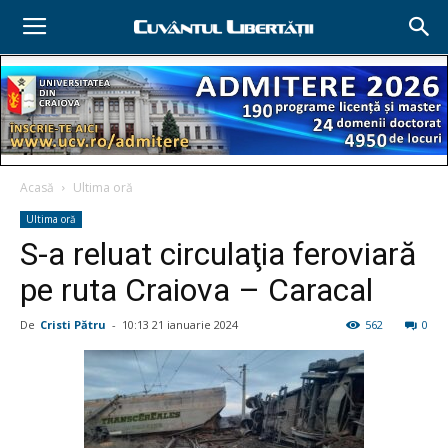
Acasă
Ultima oră
Ultima oră
S-a reluat circulaţia feroviară
pe ruta Craiova – Caracal
De
Cristi Pătru
-
10:13 21 ianuarie 2024
562
0