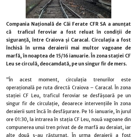
Compania Naţională de Căi Ferate CFR SA a anunțat
că traficul feroviar a fost reluat în condiţii de
siguranţă, între Craiova şi Caracal. Circulaţia a fost
închisă în urma deraierii mai multor vagoane de
marfă, în noaptea de 15/16 ianuarie. În zona staţiei CF
Leu se circulă, deocamdată, pe un singur fir de mers.
”În acest moment, circulaţia trenurilor este
operaţională pe ruta directă Craiova – Caracal. În zona
staţiei CF Leu, traficul feroviar se desfăşoară pe un
singur fir de circulaţie, deoarece intervenţiile în zona
deraierii sunt încă în desfăşurare. Pe 16 ianuarie, în jurul
ore 01:30, la intrarea în staţia CF Leu, nouă vagoane din
compunerea unui tren privat de de marfă au deraiat, iar
alte două s-au răsturnat. În urma deraierii a fost