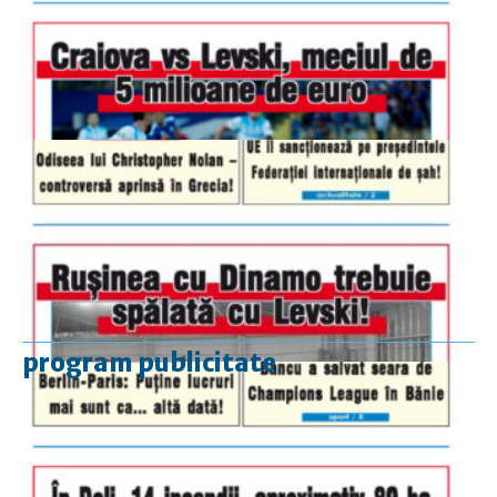
program publicitate
luni-vineri
9.00 - 17.00
sâmbătă
închis
duminică
9.00 - 12.00