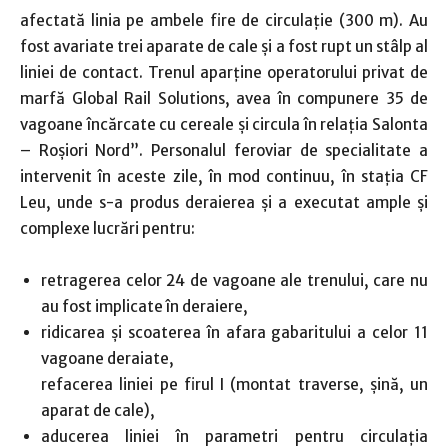
afectată linia pe ambele fire de circulaţie (300 m). Au
fost avariate trei aparate de cale şi a fost rupt un stâlp al
liniei de contact. Trenul aparţine operatorului privat de
marfă Global Rail Solutions, avea în compunere 35 de
vagoane încărcate cu cereale şi circula în relaţia Salonta
– Roşiori Nord”. Personalul feroviar de specialitate a
intervenit în aceste zile, în mod continuu, în staţia CF
Leu, unde s-a produs deraierea şi a executat ample şi
complexe lucrări pentru:
retragerea celor 24 de vagoane ale trenului, care nu
au fost implicate în deraiere,
ridicarea şi scoaterea în afara gabaritului a celor 11
vagoane deraiate,
refacerea liniei pe firul I (montat traverse, şină, un
aparat de cale),
aducerea liniei în parametri pentru circulaţia