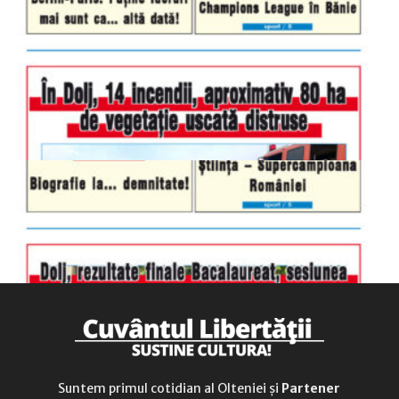
luni-vineri
9.00 - 17.00
sâmbătă
închis
duminică
9.00 - 12.00
Suntem primul cotidian al Olteniei și
Partener