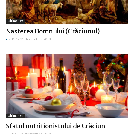
Ultima Oră
Naşterea Domnului (Crăciunul)
-
-
11:12 25 decembrie 2018
Ultima Oră
Sfatul nutriţionistului de Crăciun
-
-
11:09 25 decembrie 2018