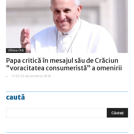
Ultima Oră
Papa critică în mesajul său de Crăciun
“voracitatea consumeristă” a omenirii
-
-
11:03 25 decembrie 2018
caută