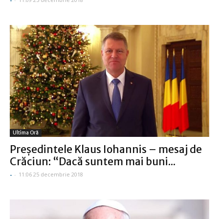
Ultima Oră
Preşedintele Klaus Iohannis – mesaj de
Crăciun: “Dacă suntem mai buni...
-
-
11:06 25 decembrie 2018