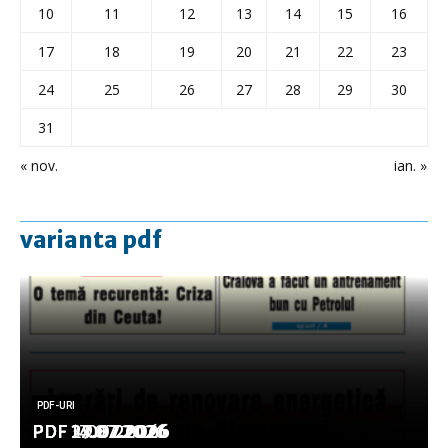
10
11
12
13
14
15
16
17
18
19
20
21
22
23
24
25
26
27
28
29
30
31
« nov.
ian. »
varianta pdf
PDF-URI
PDF-URI
PDF-URI
PDF-URI
PDF-URI
PDF 3.08.2026
PDF 29.07.2026
PDF 27.07.2026
PDF 17.07.2026
PDF 14.07.2026