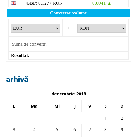
GBP
: 6,1277 RON
+0,0041 ▲
Convertor valutar
»
Rezultat:
-
arhivă
decembrie 2018
L
Ma
Mi
J
V
S
D
1
2
3
4
5
6
7
8
9