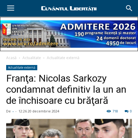
Acasă
Actualitate
Actualitate externă
Actualitate externă
Franţa: Nicolas Sarkozy
condamnat definitiv la un an
de închisoare cu brăţară
De
-
-
12:26 20 decembrie 2024
718
0