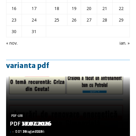
16
17
18
19
20
21
22
23
24
25
26
27
28
29
30
31
« nov.
ian. »
varianta pdf
PDF-URI
PDF-URI
PDF-URI
PDF-URI
PDF-URI
PDF 3.08.2026
PDF 29.07.2026
PDF 27.07.2026
PDF 17.07.2026
PDF 14.07.2026
-
-
-
-
-
-
-
-
-
-
0:01 3 august 2026
0:01 29 iulie 2026
0:01 27 iulie 2026
0:01 17 iulie 2026
0:01 14 iulie 2026