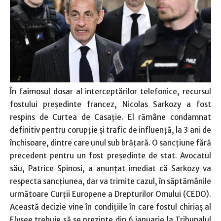
În faimosul dosar al interceptărilor telefonice, recursul
fostului preşedinte francez, Nicolas Sarkozy a fost
respins de Curtea de Casaţie. El rămâne condamnat
definitiv pentru corupţie şi trafic de influenţă, la 3 ani de
închisoare, dintre care unul sub brăţară. O sancţiune fără
precedent pentru un fost preşedinte de stat. Avocatul
său, Patrice Spinosi, a anunţat imediat că Sarkozy va
respecta sancţiunea, dar va trimite cazul, în săptămânile
următoare Curţii Europene a Drepturilor Omului (CEDO).
Această decizie vine în condiţiile în care fostul chiriaş al
Elysee trebuie să se prezinte din 6 ianuarie la Tribunalul