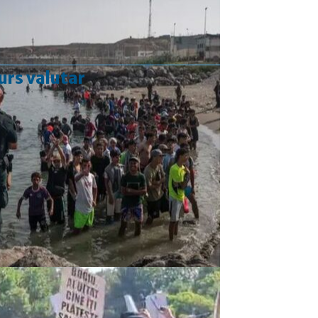
urs valutar
Curs valutar: 05 Aug 2026
EUR
: 5,2489 RON
-0,0008 ▼
USD
: 4,5480 RON
-0,0144 ▼
CHF
: 5,6210 RON
-0,0093 ▼
GBP
: 6,1244 RON
-0,0074 ▼
Convertor valutar
»
Rezultat:
-