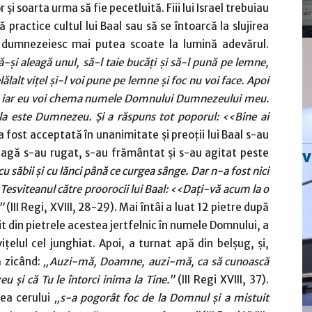
 şi soarta urma să fie pecetluită. Fiii lui Israel trebuiau
practice cultul lui Baal sau să se întoarcă la slujirea
dumnezeiesc mai putea scoate la lumină adevărul.
 să-şi aleagă unul, să-l taie bucăţi şi să-l pună pe lemne,
lălalt viţel şi-l voi pune pe lemne şi foc nu voi face. Apoi
, iar eu voi chema numele Domnului Dumnezeului meu.
la este Dumnezeu. Şi a răspuns tot poporul: ‹‹Bine ai
a fost acceptată în unanimitate şi preoţii lui Baal s-au
treagă s-au rugat, s-au frământat şi s-au agitat peste
cu săbii şi cu lănci până ce curgea sânge. Dar n-a fost nici
ie Tesviteanul către proorocii lui Baal: ‹‹Daţi-vă acum la o
”
(III Regi, XVIII, 28-29). Mai întâi a luat 12 pietre după
idit din pietrele acestea jertfelnic în numele Domnului, a
ţelul cel junghiat. Apoi, a turnat apă din belşug, şi,
ă zicând:
„Auzi-mă, Doamne, auzi-mă, ca să cunoască
 şi că Tu le întorci inima la Tine.”
(III Regi XVIII, 37).
mea cerului
„s-a pogorât foc de la Domnul şi a mistuit