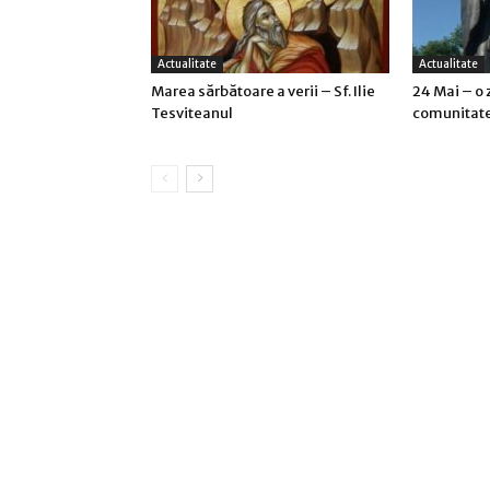
Actualitate
Actualitate
Marea sărbătoare a verii – Sf. Ilie
24 Mai – o 
Tesviteanul
comunitat