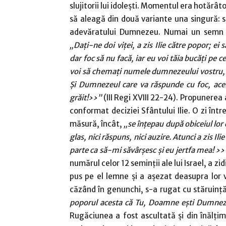
slujitorii lui idoleşti. Momentul era hotărâtor
să aleagă din două variante una singură: să 
adevăratului Dumnezeu. Numai un semn 
„Daţi-ne doi viţei, a zis Ilie către popor; ei
dar foc să nu facă, iar eu voi tăia bucăţi pe ce
voi să chemaţi numele dumnezeului vostru
Şi Dumnezeul care va răspunde cu foc, ace
grăit!››”
(III Regi XVIII 22-24). Propunerea 
conformat deciziei Sfântului Ilie. O zi în
măsură, încât,
„se înţepau după obiceiul lor 
glas, nici răspuns, nici auzire. Atunci a zis Il
parte ca să-mi săvârşesc şi eu jertfa mea! ››
numărul celor 12 seminţii ale lui Israel, a z
pus pe el lemne şi a aşezat deasupra lor vi
căzând în genunchi, s-a rugat cu stăruinţ
poporul acesta că Tu, Doamne eşti Dumnezeu
Rugăciunea a fost ascultată şi din înălţi