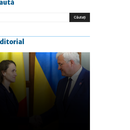
aută
ditorial