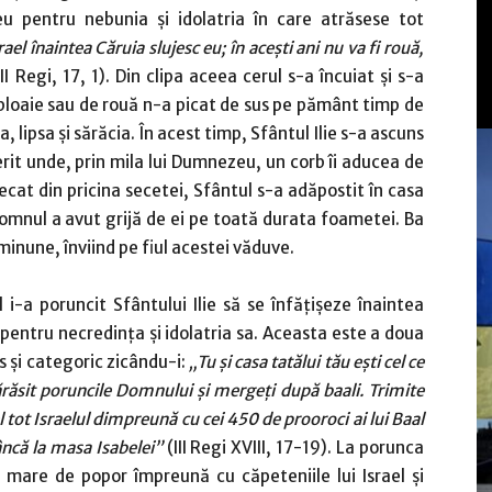
 pentru nebunia şi idolatria în care atrăsese tot
l înaintea Căruia slujesc eu; în aceşti ani nu va fi rouă,
III Regi, 17, 1). Din clipa aceea cerul s-a încuiat şi s-a
 ploaie sau de rouă n-a picat de sus pe pământ timp de
, lipsa şi sărăcia. În acest timp, Sfântul Ilie s-a ascuns
it unde, prin mila lui Dumnezeu, un corb îi aducea de
cat din pricina secetei, Sfântul s-a adăpostit în casa
omnul a avut grijă de ei pe toată durata foametei. Ba
 minune, înviind pe fiul acestei văduve.
 i-a poruncit Sfântului Ilie să se înfăţişeze înaintea
pentru necredinţa şi idolatria sa. Aceasta este a doua
s şi categoric zicându-i:
„Tu şi casa tatălui tău eşti cel ce
părăsit poruncile Domnului şi mergeţi după baali. Trimite
tot Israelul dimpreună cu cei 450 de prooroci ai lui Baal
âncă la masa Isabelei”
(III Regi XVIII, 17-19). La porunca
mare de popor împreună cu căpeteniile lui Israel şi