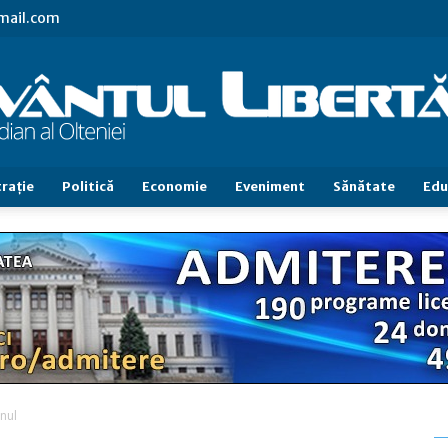
gmail.com
raţie
Politică
Economie
Eveniment
Sănătate
Edu
Cuvântul
Libertăţii
anul