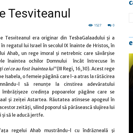
c
ie Tesviteanul
1527
0
lie Tesviteanul era originar din TesbaGalaadului şi a
e
în regatul lui Israel în secolul IX înainte de Hristos, în
ui Ahab, un rege imoral şi netrebnic care săvârşise
le înaintea ochilor Domnului încât întrecuse în
ţi cei ce au fost înaintea lui”
(III Regi, 16,30). Acest rege
 pe Isabela, o femeie păgână care l-a atras la rătăcirea
emnându-l să renunţe la cinstirea adevăratului
 îmbrăţişeze credinţa popoarelor păgâne care se
Baal şi zeiţei Astartea. Răutatea atinsese apogeul în
acestor zeităţi, silind poporul să părăsească slujirea lui
 şi să le aducă jertfe.
faţa regelui Ahab mustrându-l cu îndrăzneală şi