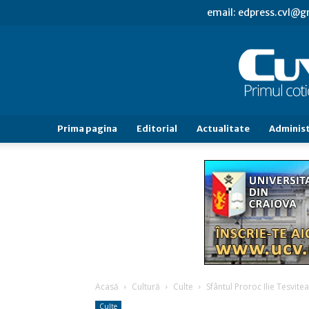
email: edpress.cvl@
Prima pagina
Editorial
Actualitate
Administ
Acasă
Cultură
Culte
Sfântul Proroc Ilie Tesvite
Culte