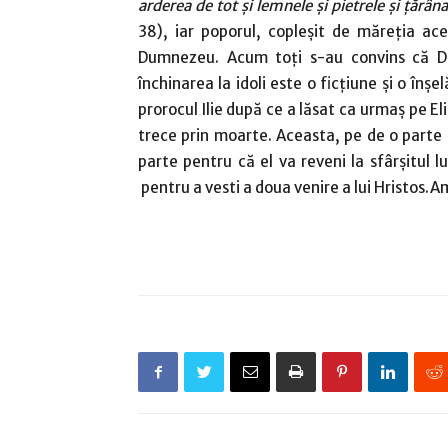
arderea de tot şi lemnele şi pietrele şi ţărâna
38), iar poporul, copleşit de măreţia ac
Dumnezeu. Acum toţi s-au convins că Du
închinarea la idoli este o ficţiune şi o înş
prorocul Ilie după ce a lăsat ca urmaş pe Elis
trece prin moarte. Aceasta, pe de o parte c
parte pentru că el va reveni la sfârşitul 
pentru a vesti a doua venire a lui Hristos.A