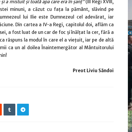
 şi a mistuit şi toată apa care era în şanţ”
(III Regi XVIII,
estei minuni, a căzut cu faţa la pământ, slăvind pe
mnezeul lui Ilie este Dumnezeul cel adevărat, iar
elăciune. Din cartea a IV-a Regi, capitolul doi, aflăm ca
c
ei, a fost luat de un car de foc şi înălţat la cer, fără a
a răspuns la modul în care el a vieţuit, iar pe de altă
lumii ca un al doilea Înaintemergător al Mântuitorului
min!
Preot Liviu Săndoi