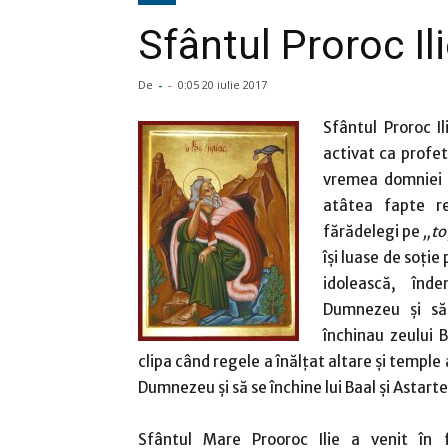
Sfântul Proroc Il
De
-
-
0:05 20 iulie 2017
Sfântul Proroc I
activat ca profet 
vremea domniei l
atâtea fapte re
fărădelegi pe
„to
îşi luase de soţie
idolească, înd
Dumnezeu şi să
închinau zeului 
clipa când regele a înălţat altare şi temple 
Dumnezeu şi să se închine lui Baal şi Astartei
Sfântul Mare Prooroc Ilie a venit în 