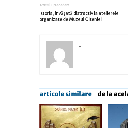
Articolul precedent
Istoria, învăţată distractiv la atelierele
organizate de Muzeul Olteniei
-
articole similare
de la acel