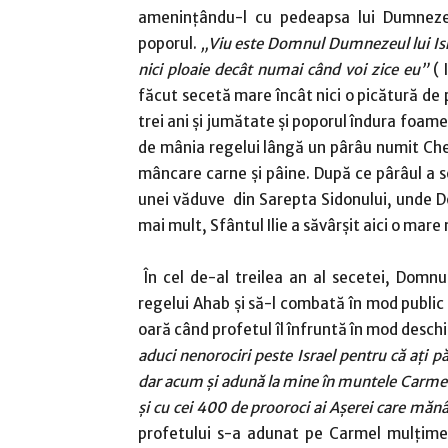
ameninţându-l cu pedeapsa lui Dumnezeu
poporul.
„Viu este Domnul Dumnezeul lui Israe
nici ploaie decât numai când voi zice eu”
( 
făcut secetă mare încât nici o picătură de
trei ani şi jumătate şi poporul îndura foamea
de mânia regelui lângă un pârâu numit Cher
mâncare carne şi pâine. După ce pârâul a se
unei văduve din Sarepta Sidonului, unde D
mai mult, Sfântul Ilie a săvârşit aici o mare
În cel de-al treilea an al secetei, Domnul
regelui Ahab şi să-l combată în mod public 
oară când profetul îl înfruntă în mod deschi
aduci nenorociri peste Israel pentru că aţi 
dar acum şi adună la mine în muntele Carmel 
şi cu cei 400 de prooroci ai Aşerei care măn
profetului s-a adunat pe Carmel mulţime 