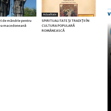
v
Actualitate
zi de mândrie pentru
SPIRITUALITATE ȘI TRADIȚII ÎN
ea macedoneană
CULTURA POPULARĂ
ROMÂNEASCĂ