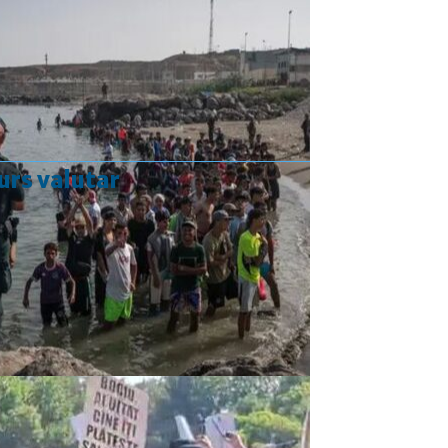
urs valutar
Curs valutar: 05 Aug 2026
EUR
: 5,2489 RON
-0,0008 ▼
USD
: 4,5480 RON
-0,0144 ▼
CHF
: 5,6210 RON
-0,0093 ▼
GBP
: 6,1244 RON
-0,0074 ▼
Convertor valutar
»