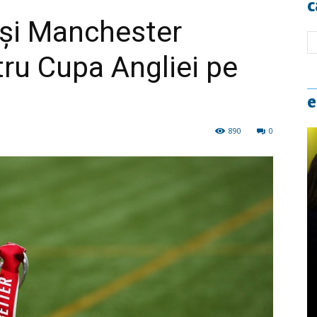
c
 și Manchester
tru Cupa Angliei pe
e
890
0