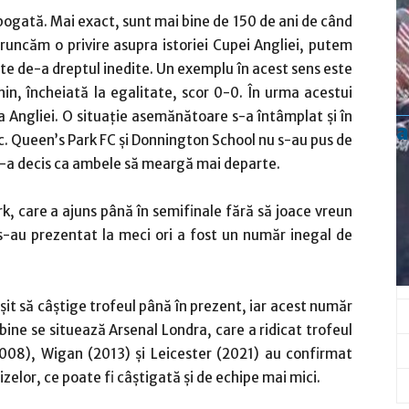
 bogată. Mai exact, sunt mai bine de 150 de ani de când
runcăm o privire asupra istoriei Cupei Angliei, putem
 de-a dreptul inedite. Un exemplu în acest sens este
hin, încheiată la egalitate, scor 0-0. În urma acestui
 Angliei. O situație asemănătoare s-a întâmplat și în
a
oc. Queen’s Park FC și Donnington School nu s-au pus de
 s-a decis ca ambele să meargă mai departe.
rk, care a ajuns până în semifinale fără să joace vreun
s-au prezentat la meci ori a fost un număr inegal de
șit să câștige trofeul până în prezent, iar acest număr
bine se situează Arsenal Londra, care a ridicat trofeul
08), Wigan (2013) și Leicester (2021) au confirmat
zelor, ce poate fi câștigată și de echipe mai mici.