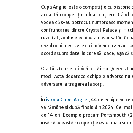
Cupa Angliei este o competiție cu o istorie
această competiție a luat naștere. Când a
vedea că s-au petrecut numeroase momente
confruntarea dintre Crystal Palace și Hitc
rezultat, ambele echipe au avansat în Cupa
cazul unui meci care nici măcar nu a avut l
acord asupra datei la care să joace, așa că
O altă situație atipică a trăit-o Queens Pa
meci. Asta deoarece echipele adverse nu 
adversare la tragerea la sorți.
În
istoria Cupei Angliei
, 44 de echipe au reu
va rămâne și după finala din 2024. Cel mai 
de 14 ori. Exemple precum Portsmouth (20
însă că această competiție este una a surpri