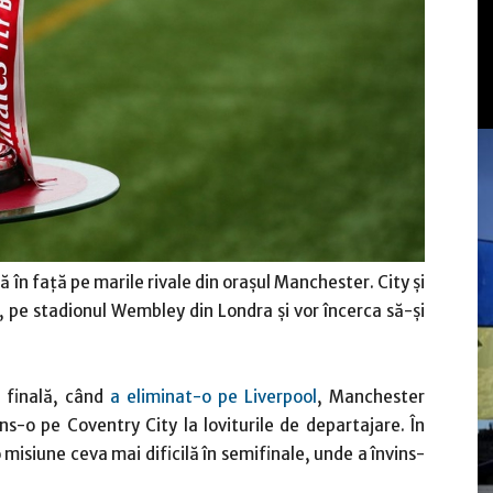
ă în față pe marile rivale din orașul Manchester. City și
, pe stadionul Wembley din Londra și vor încerca să-și
e finală, când
a eliminat-o pe Liverpool
, Manchester
ns-o pe Coventry City la loviturile de departajare. În
misiune ceva mai dificilă în semifinale, unde a învins-