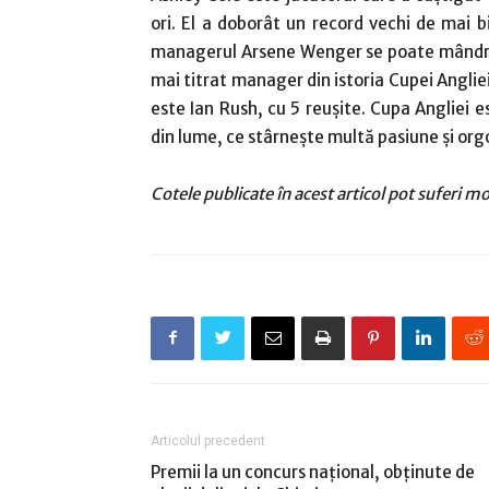
ori. El a doborât un record vechi de mai b
managerul Arsene Wenger se poate mândri ș
mai titrat manager din istoria Cupei Angliei
este Ian Rush, cu 5 reușite. Cupa Angliei 
din lume, ce stârnește multă pasiune și orgol
Cotele publicate în acest articol pot suferi m
Articolul precedent
Premii la un concurs naţional, obţinute de