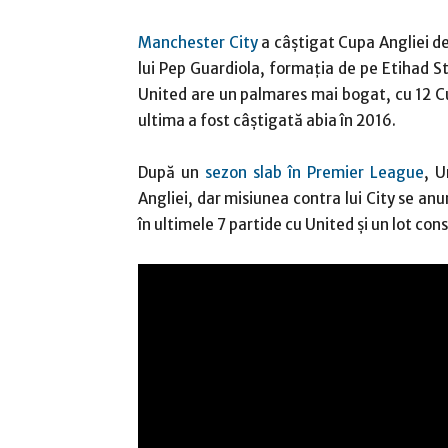
Manchester City
a câștigat Cupa Angliei de 
lui Pep Guardiola, formația de pe Etihad S
United are un palmares mai bogat, cu 12 Cu
ultima a fost câștigată abia în 2016.
După un
sezon slab în Premier League
, U
Angliei, dar misiunea contra lui City se anu
în ultimele 7 partide cu United și un lot con