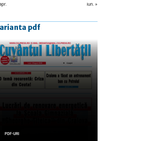
apr.
iun. »
arianta pdf
PDF-URI
PDF-URI
PDF-URI
PDF-URI
PDF-URI