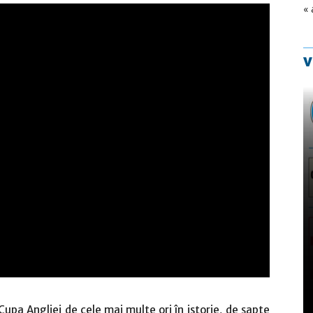
« 
v
Cupa Angliei de cele mai multe ori în istorie, de șapte