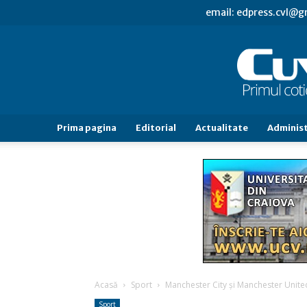
email: edpress.cvl@
Prima pagina
Editorial
Actualitate
Administ
Acasă
Sport
Manchester City și Manchester Unite
Sport