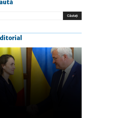
aută
ditorial