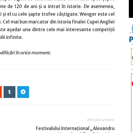
ine de 120 de ani și a intrat în istorie. De asemenea,
i el cu cele șapte trofee câștigate. Wenger este cel
. Cel mai bun marcator din istoria finalei Cupei Angliei
este așadar una dintre cele mai interesante competiții
p
ii infinite.
odificări în orice moment.
Articolul următor
Festivalului Internațional „Alexandru