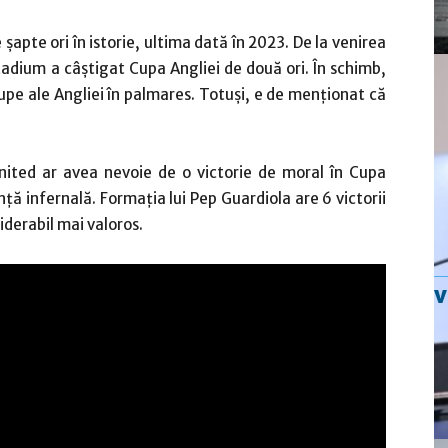
șapte ori în istorie, ultima dată în 2023. De la venirea
tadium a câștigat Cupa Angliei de două ori. În schimb,
pe ale Angliei în palmares. Totuși, e de menționat că
nited ar avea nevoie de o victorie de moral în Cupa
nță infernală. Formația lui Pep Guardiola are 6 victorii
siderabil mai valoros.