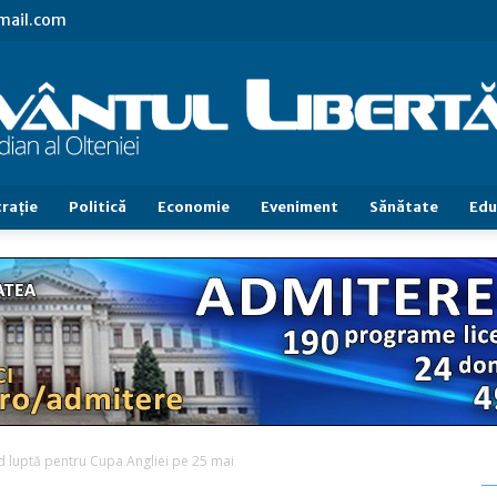
gmail.com
raţie
Politică
Economie
Eveniment
Sănătate
Edu
Cuvântul
Libertăţii
d luptă pentru Cupa Angliei pe 25 mai