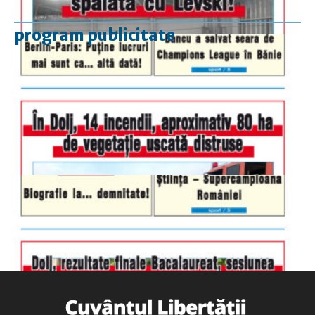
program publicitate
luni-vineri
9.00 - 17.00
sâmbătă
închis
duminică
9.00 - 12.00