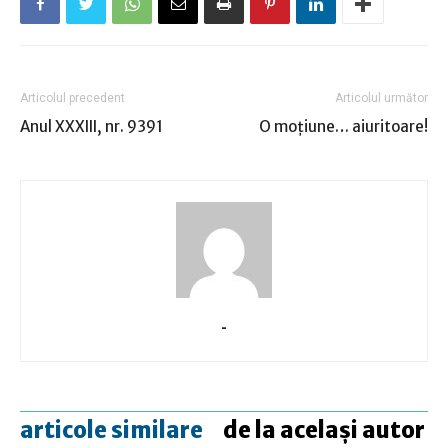
Articolul precedent
Articolul următor
Anul XXXIII, nr. 9391
O moţiune… aiuritoare!
-
articole similare
de la același autor