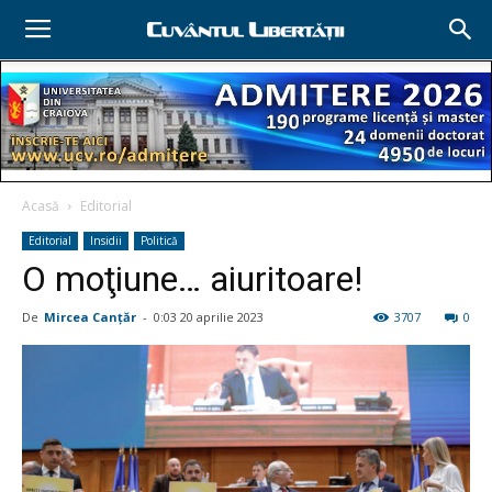
Acasă
Editorial
Editorial
Insidii
Politică
O moţiune… aiuritoare!
De
Mircea Canţăr
-
0:03 20 aprilie 2023
3707
0