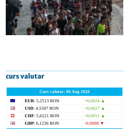
curs valutar
Curs valutar: 06 Aug 2026
EUR
: 5,2513 RON
+0,0024 ▲
USD
: 4,5507 RON
+0,0027 ▲
CHF
: 5,6221 RON
+0,0011 ▲
GBP
: 6,1236 RON
-0,0008 ▼