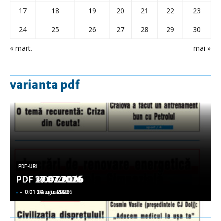
17
18
19
20
21
22
23
24
25
26
27
28
29
30
« mart.
mai »
varianta pdf
PDF-URI
PDF-URI
PDF-URI
PDF-URI
PDF-URI
PDF 3.08.2026
PDF 29.07.2026
PDF 27.07.2026
PDF 17.07.2026
PDF 14.07.2026
-
-
-
-
-
-
-
-
-
-
0:01 3 august 2026
0:01 29 iulie 2026
0:01 27 iulie 2026
0:01 17 iulie 2026
0:01 14 iulie 2026