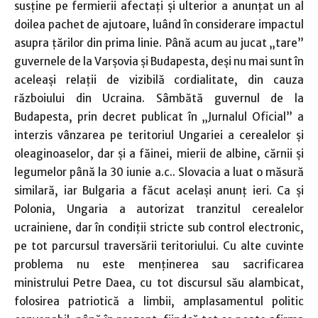
susţine pe fermierii afectaţi şi ulterior a anunţat un al
doilea pachet de ajutoare, luând în considerare impactul
asupra ţărilor din prima linie. Până acum au jucat „tare”
guvernele de la Varşovia şi Budapesta, deşi nu mai sunt în
aceleaşi relaţii de vizibilă cordialitate, din cauza
războiului din Ucraina. Sâmbătă guvernul de la
Budapesta, prin decret publicat în „Jurnalul Oficial” a
interzis vânzarea pe teritoriul Ungariei a cerealelor şi
oleaginoaselor, dar şi a făinei, mierii de albine, cărnii şi
legumelor până la 30 iunie a.c.. Slovacia a luat o măsură
similară, iar Bulgaria a făcut acelaşi anunţ ieri. Ca şi
Polonia, Ungaria a autorizat tranzitul cerealelor
ucrainiene, dar în condiţii stricte sub control electronic,
pe tot parcursul traversării teritoriului. Cu alte cuvinte
problema nu este menţinerea sau sacrificarea
ministrului Petre Daea, cu tot discursul său alambicat,
folosirea patriotică a limbii, amplasamentul politic