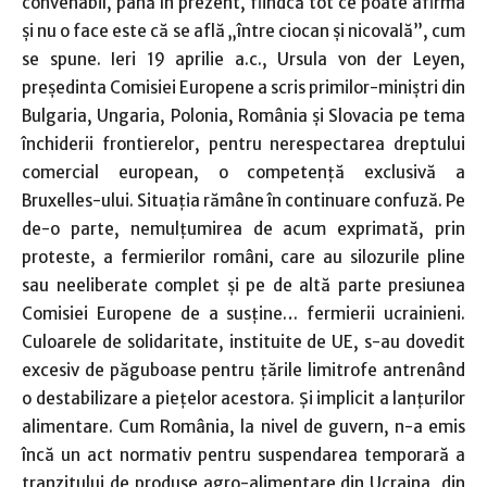
convenabil, până în prezent, fiindcă tot ce poate afirma
şi nu o face este că se află „între ciocan şi nicovală”, cum
se spune. Ieri 19 aprilie a.c., Ursula von der Leyen,
preşedinta Comisiei Europene a scris primilor-miniştri din
Bulgaria, Ungaria, Polonia, România şi Slovacia pe tema
închiderii frontierelor, pentru nerespectarea dreptului
comercial european, o competenţă exclusivă a
Bruxelles-ului. Situaţia rămâne în continuare confuză. Pe
de-o parte, nemulţumirea de acum exprimată, prin
proteste, a fermierilor români, care au silozurile pline
sau neeliberate complet şi pe de altă parte presiunea
Comisiei Europene de a susţine… fermierii ucrainieni.
Culoarele de solidaritate, instituite de UE, s-au dovedit
excesiv de păguboase pentru ţările limitrofe antrenând
o destabilizare a pieţelor acestora. Şi implicit a lanţurilor
alimentare. Cum România, la nivel de guvern, n-a emis
încă un act normativ pentru suspendarea temporară a
tranzitului de produse agro-alimentare din Ucraina, din