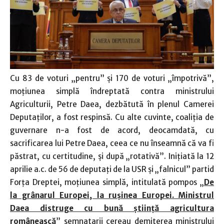
Cu 83 de voturi „pentru” şi 170 de voturi „împotrivă”,
moţiunea simplă îndreptată contra ministrului
Agriculturii, Petre Daea, dezbătută în plenul Camerei
Deputaţilor, a fost respinsă. Cu alte cuvinte, coaliţia de
guvernare n-a fost de acord, deocamdată, cu
sacrificarea lui Petre Daea, ceea ce nu înseamnă că va fi
păstrat, cu certitudine, şi după „rotativă”. Iniţiată la 12
aprilie a.c. de 56 de deputaţi de la USR şi „falnicul” partid
Forţa Dreptei, moţiunea simplă, intitulată pompos „
De
la grânarul Europei, la ruşinea Europei. Ministrul
Daea distruge cu bună ştiinţă agricultura
românească
” semnatarii cereau demiterea ministrului