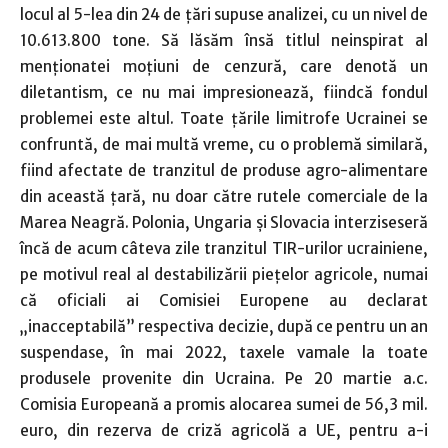
locul al 5-lea din 24 de ţări supuse analizei, cu un nivel de
10.613.800 tone. Să lăsăm însă titlul neinspirat al
menţionatei moţiuni de cenzură, care denotă un
diletantism, ce nu mai impresionează, fiindcă fondul
problemei este altul. Toate ţările limitrofe Ucrainei se
confruntă, de mai multă vreme, cu o problemă similară,
fiind afectate de tranzitul de produse agro-alimentare
din această ţară, nu doar către rutele comerciale de la
Marea Neagră. Polonia, Ungaria şi Slovacia interziseseră
încă de acum câteva zile tranzitul TIR-urilor ucrainiene,
pe motivul real al destabilizării pieţelor agricole, numai
că oficiali ai Comisiei Europene au declarat
„inacceptabilă” respectiva decizie, după ce pentru un an
suspendase, în mai 2022, taxele vamale la toate
produsele provenite din Ucraina. Pe 20 martie a.c.
Comisia Europeană a promis alocarea sumei de 56,3 mil.
euro, din rezerva de criză agricolă a UE, pentru a-i