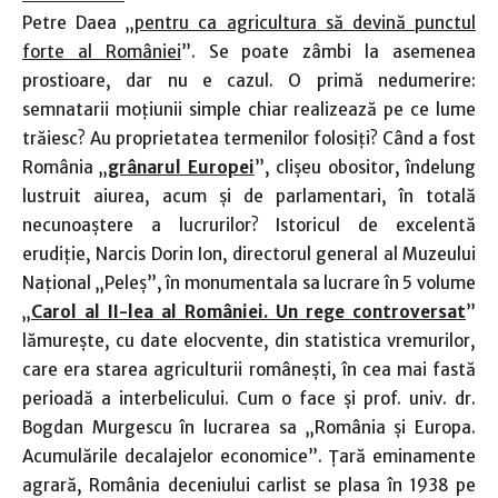
Petre Daea „
pentru ca agricultura să devină punctul
forte al României
”. Se poate zâmbi la asemenea
prostioare, dar nu e cazul. O primă nedumerire:
semnatarii moţiunii simple chiar realizează pe ce lume
trăiesc? Au proprietatea termenilor folosiţi? Când a fost
România „
grânarul Europei
”, clişeu obositor, îndelung
lustruit aiurea, acum şi de parlamentari, în totală
necunoaştere a lucrurilor? Istoricul de excelentă
erudiţie, Narcis Dorin Ion, directorul general al Muzeului
Naţional „Peleş”, în monumentala sa lucrare în 5 volume
„
Carol al II-lea al României. Un rege controversat
”
lămureşte, cu date elocvente, din statistica vremurilor,
care era starea agriculturii româneşti, în cea mai fastă
perioadă a interbelicului. Cum o face şi prof. univ. dr.
Bogdan Murgescu în lucrarea sa „România şi Europa.
Acumulările decalajelor economice”. Ţară eminamente
agrară, România deceniului carlist se plasa în 1938 pe