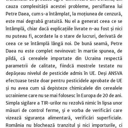
cauza complexităţii acestei probleme, persiflarea lui
Petre Daea, cum s-a întâmplat, la moţiunea de cenzură,
este mai degrabă gratuită. Nu el a generat ceea ce se
întâmplă, chiar dacă explicaţiile livrate n-au fost şi nici
nu puteau fi, acordate la o stare de lucruri, derivată de
ceea ce se întâmplă lângă noi. De bună seamă, Petre
Daea nu este complet nevinovat: în martie spunea, de
pildă, că cerealele importate din Ucraina respectă
parametrii de calitate, fiindcă mostrele testate nu
depăşeau nivelul de pesticide admis în UE. Deşi ANSVA
efectuase teste doar pentru pesticidele aprobate de UE
şi nu avea cum să depisteze chimicalele din cerealele
ucrainiene care nu se mai folosesc în Europa de 20 de ani.
Simpla sigilare a TIR-urilor nu rezolvă nimic în lipsa unor
măsuri de control ferme, şi e vorba de verificări care
vizează siguranţa alimentară, verificări superficiale.
România nu blochează tranzitul şi nici importurile, ci