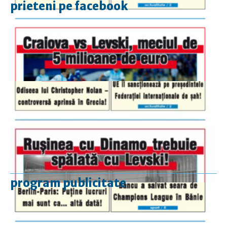
prieteni pe facebook
program publicitate
luni-vineri
9.00 - 17.00
sâmbătă
închis