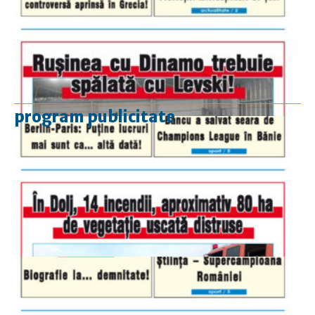
program publicitate
luni-vineri
9.00 - 17.00
sâmbătă
închis
duminică
9.00 - 12.00