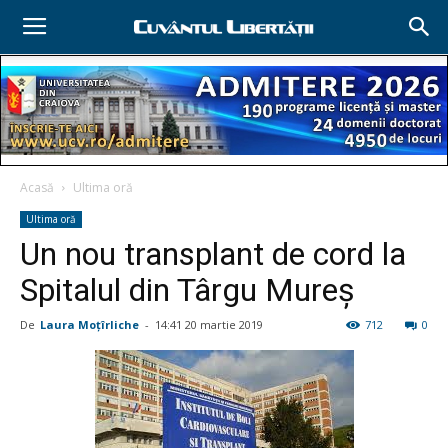
Acasă
Ultima oră
Ultima oră
Un nou transplant de cord la
Spitalul din Târgu Mureș
De
Laura Moţîrliche
-
14:41 20 martie 2019
712
0