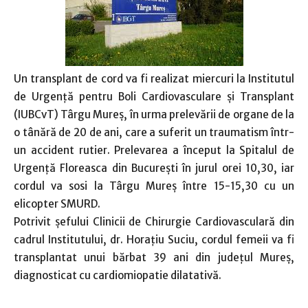
Un transplant de cord va fi realizat miercuri la Institutul
de Urgenţă pentru Boli Cardiovasculare şi Transplant
(IUBCvT) Târgu Mureş, în urma prelevării de organe de la
o tânără de 20 de ani, care a suferit un traumatism într-
un accident rutier. Prelevarea a început la Spitalul de
Urgenţă Floreasca din Bucureşti în jurul orei 10,30, iar
cordul va sosi la Târgu Mureş între 15-15,30 cu un
elicopter SMURD.
Potrivit şefului Clinicii de Chirurgie Cardiovasculară din
cadrul Institutului, dr. Horaţiu Suciu, cordul femeii va fi
transplantat unui bărbat 39 ani din judeţul Mureş,
diagnosticat cu cardiomiopatie dilatativă.