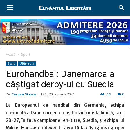
Acasă
Sport
Sport
Ultima oră
Eurohandbal: Danemarca a
câştigat derby-ul cu Suedia
De
Cosmin Staicu
-
13:07 20 ianuarie 2024
739
0
La Europeanul de handbal din Germania, echipa
națională a Danemarcei a reușit o victorie la limită, scor
28-27, în fața campioanei en-titre, Suedia, și echipa lui
Mikkel Hanssen a devenit favorită la câștigarea grupei