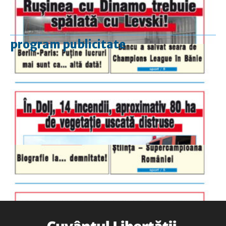
program publicitate
luni-vineri
9.00 - 17.00
sâmbătă
închis
duminică
9.00 - 12.00