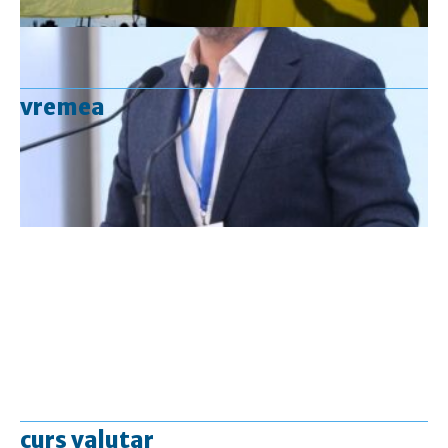
vremea
curs valutar