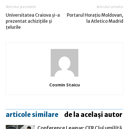
Articolul precedent
Articolul următor
Universitatea Craiova şi-a
Portarul Horaţiu Moldovan,
prezentat achiziţiile şi
la Atletico Madrid
ţelurile
Cosmin Staicu
articole similare
de la același autor
Conference League: CFR Cluj umilită