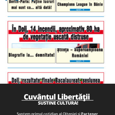
luni-vineri
9.00 - 17.00
sâmbătă
închis
duminică
9.00 - 12.00
Suntem primul cotidian al Olteniei și
Partener