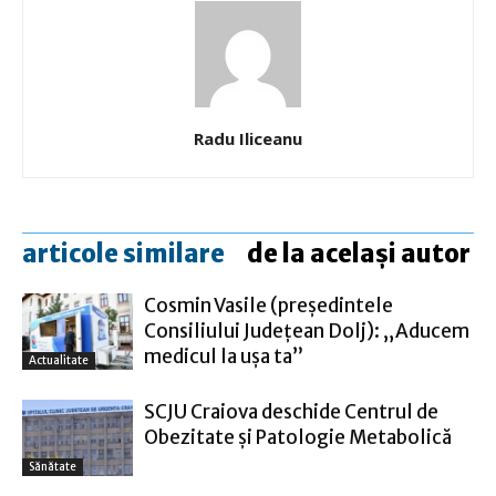
Radu Iliceanu
articole similare
de la același autor
Cosmin Vasile (preşedintele
Consiliului Judeţean Dolj): „Aducem
medicul la uşa ta”
Actualitate
SCJU Craiova deschide Centrul de
Obezitate și Patologie Metabolică
Sănătate