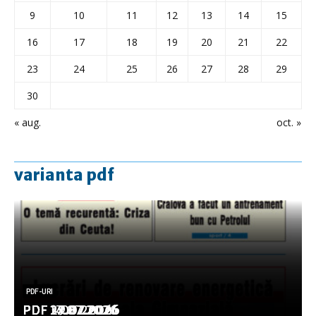
9
10
11
12
13
14
15
16
17
18
19
20
21
22
23
24
25
26
27
28
29
30
« aug.
oct. »
varianta pdf
PDF-URI
PDF-URI
PDF-URI
PDF-URI
PDF-URI
PDF 3.08.2026
PDF 29.07.2026
PDF 27.07.2026
PDF 17.07.2026
PDF 14.07.2026