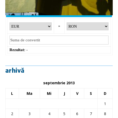
GBP
: 6,1277 RON
+0,0041 ▲
Convertor valutar
»
Rezultat:
-
arhivă
septembrie 2013
L
Ma
Mi
J
V
S
D
1
2
3
4
5
6
7
8