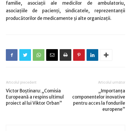
familie, asociaţii ale medicilor de ambulatoriu,
asociaţiile de pacienţi, sindicatele, reprezentanţii
producătorilor de medicamente şi alte organizaţii.
Articolul precedent
Articolul următor
Victor Boştinaru: „Comisia
„Importanţa
Europeană a respins ultimul
componentelor inovative
proiect al lui Viktor Orban”
pentru acces la fondurile
europene”