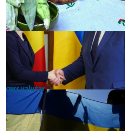
curs valutar
Curs valutar: 07 Aug 2026
EUR
: 5,2554 RON
+0,0041 ▲
USD
: 4,5584 RON
+0,0077 ▲
CHF
: 5,6244 RON
+0,0023 ▲