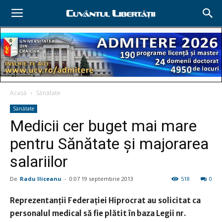
Acasă
Sănătate
Sănătate
Medicii cer buget mai mare
pentru Sănătate şi majorarea
salariilor
De
Radu Iliceanu
-
0:07 19 septembrie 2013
518
0
Reprezentanţii Federaţiei Hiprocrat au solicitat ca
personalul medical să fie plătit în baza Legii nr.