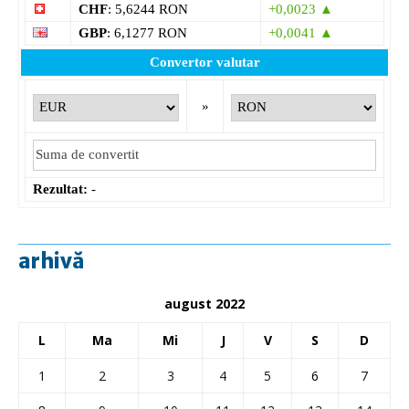
CHF
: 5,6244 RON
+0,0023 ▲
GBP
: 6,1277 RON
+0,0041 ▲
Convertor valutar
»
Rezultat:
-
arhivă
august 2022
L
Ma
Mi
J
V
S
D
1
2
3
4
5
6
7