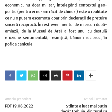
economic, nu doar militar, înţelegând contextul geo-
politic (pentru ei ne-am răcit de chinezi) este o realitate
ce nu o putem escamota doar prin declaraţii de preţuire
sinceră reciprocă. În rest evenimentul de miercuri după-
amiază, de la Muzeul de Artă a fost unul cu destulă
efuziune sentimentală, resimţită, bănuim reciproc, în
pofida caniculei.
Articolul precedent
Articolul următor
PDF 19.08.2022
Ştiinţa a luat mai puţin
decât trebuia, din turul cu