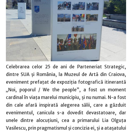
Celebrarea celor 25 de ani de Parteneriat Strategic,
dintre SUA şi România, la Muzeul de Artă din Craiova,
eveniment prefaţat de expoziţia fotografică itinerantă
„Noi, poporul / We the people”, a fost un moment
cardinal în viaţa marelui municipiu, şi nu numai. N-a fost
din cale afară inspirată alegerea sălii, care a găzduit
evenimentul, canicula s-a dovedit devastatoare, dar
unele dintre alocuţiuni, cea a primarului Lia Olguţa
Vasilescu, prin pragmatismul şi concizia ei, şi a ataşatului