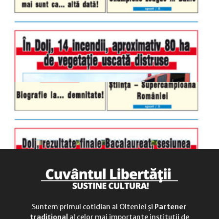
luni-vineri
9.00 - 17.00
sâmbătă
închis
duminică
9.00 - 12.00
Suntem primul cotidian al Olteniei și
Partener
tradițional
al celor mai importante instituții de