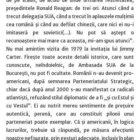
de pe scaun, de acolo de unde urmărea festivitatea,
preşedintele Ronald Reagan: de trei ori. Atunci când a
trecut delegaţia SUA, când a trecut în aplauzele mulţimii
cea română şi când au defilat chinezii, care nici ei nu-i
imitaseră pe sovietici(…). Nu pot să aştept o
recunoaştere mai mare ca aceasta, mi-am spus atunci”.
Nu mai amintim vizita din 1979 la invitaţia lui Jimmy
Carter. Fireşte toate aceste detalii istorice, care sunt
cunoscute, neîndoielnic, de Ambasada SUA de la
Bucureşti, nu pot fi ocultate. Românii n-au devenit pro-
americani, după semnarea Parteneriatului Strategic,
chiar dacă după anul 2000 s-au manifestat ca radicali
atlantişti, refuzând stilul diplomatic de a fi „şi cu Estul şi
cu Vestul”. Ei au nutrit mereu sentimente de preţuire
autentică, perenă, care au constituit pilonii unui
parteneriat poate exemplar. Că şi americanii, în logica
lucrurilor, trebuie să răspundă, pe măsura afecţiunii
noastre nefisurate, prin gesturi adecvate, inclusiv în plan