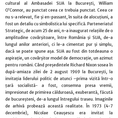
cultural al Ambasadei SUA la Bucureşti, William
O’Connor, au punctat ceea ce trebuia punctat. Ceea ce
nu s-a relevat, fie şi en-passant, în suita de alocuţiuni, a
fost un detaliu cu simbolistica lui specifică. Parteneriatul
Strategic, de acum 25 de ani, n-a inaugurat relaţiile de o
amplitudine covârşitoare, între România şi SUA, de-a
lungul anilor anteriori, ci le-a cimentat pur şi simplu,
dacă se poate spune aşa. SUA au fost din totdeauna o
aspiraţie, un covârşitor model de democraţie, un azimut
pentru români. Când preşedintele Richard Nixon sosea în
după-amiaza zilei de 2 august 1969 la Bucureşti, la
invitaţia liderului politic de atunci –prima vizită într-o
ţară socialistă- a fost, consemna presa vremii,
impresionat de primirea călduroasă, exuberantă, făcută
de bucureşteni, de-a lungul întregului traseu. Imaginile
de arhivă probează această realitate. În 1973 (4-7
decembrie), Nicolae Ceauşescu era invitat la