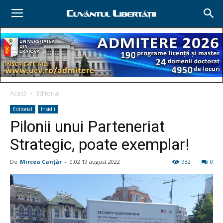
Acasă
Editorial
Editorial
Insidii
Pilonii unui Parteneriat
Strategic, poate exemplar!
De
Mircea Canţăr
-
0:02 19 august 2022
932
0