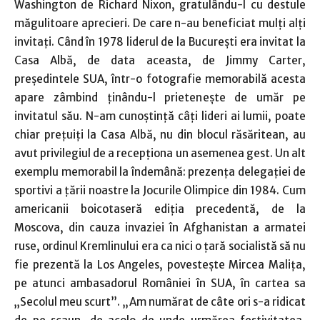
Washington de Richard Nixon, gratulându-l cu destule
măgulitoare aprecieri. De care n-au beneficiat mulţi alţi
invitaţi. Când în 1978 liderul de la Bucureşti era invitat la
Casa Albă, de data aceasta, de Jimmy Carter,
preşedintele SUA, într-o fotografie memorabilă acesta
apare zâmbind ţinându-l prieteneşte de umăr pe
invitatul său. N-am cunoştinţă câţi lideri ai lumii, poate
chiar preţuiţi la Casa Albă, nu din blocul răsăritean, au
avut privilegiul de a recepţiona un asemenea gest. Un alt
exemplu memorabil la îndemână: prezenţa delegaţiei de
sportivi a ţării noastre la Jocurile Olimpice din 1984. Cum
americanii boicotaseră ediţia precedentă, de la
Moscova, din cauza invaziei în Afghanistan a armatei
ruse, ordinul Kremlinului era ca nici o ţară socialistă să nu
fie prezentă la Los Angeles, povesteşte Mircea Maliţa,
pe atunci ambasadorul României în SUA, în cartea sa
„Secolul meu scurt”. „Am numărat de câte ori s-a ridicat