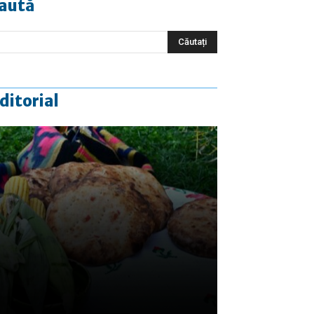
aută
ditorial