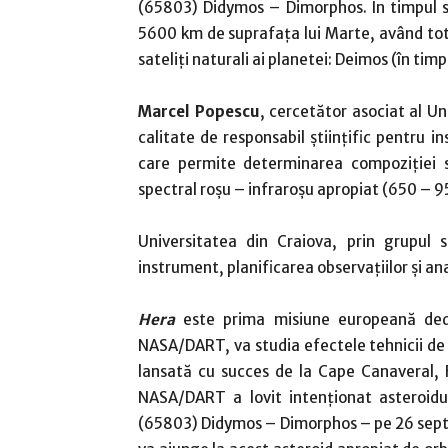
(65803) Didymos – Dimorphos. În timpul su
5600 km de suprafața lui Marte, având tot
sateliți naturali ai planetei: Deimos (în timp
Marcel Popescu
, cercetător asociat al Un
calitate de responsabil științific pentru
care permite determinarea compoziției su
spectral roșu – infraroșu apropiat (650 – 
Universitatea din Craiova, prin grupul s
instrument, planificarea observațiilor și ana
Hera
este prima misiune europeană dedi
NASA/DART, va studia efectele tehnicii de 
lansată cu succes de la Cape Canaveral, 
NASA/DART a lovit intenționat asteroid
(65803) Didymos – Dimorphos – pe 26 septe