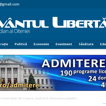
vl@gmail.com
raţie
Politică
Economie
Eveniment
Sănătate
Edu
Cuvântul
Libertăţii
 Universității din Craiova, implicat în observarea planetei...