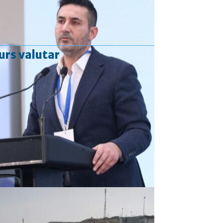
urs valutar
Curs valutar: 06 Aug 2026
EUR
: 5,2513 RON
+0,0024 ▲
USD
: 4,5507 RON
+0,0027 ▲
CHF
: 5,6221 RON
+0,0011 ▲
GBP
: 6,1236 RON
-0,0008 ▼
Convertor valutar
»
Rezultat:
-