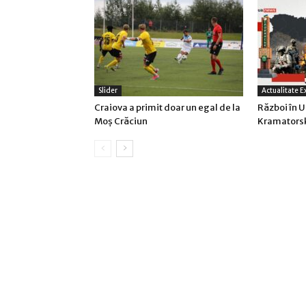
Slider
Actualitate E
Craiova a primit doar un egal de la
Război în U
Moş Crăciun
Kramatorsk