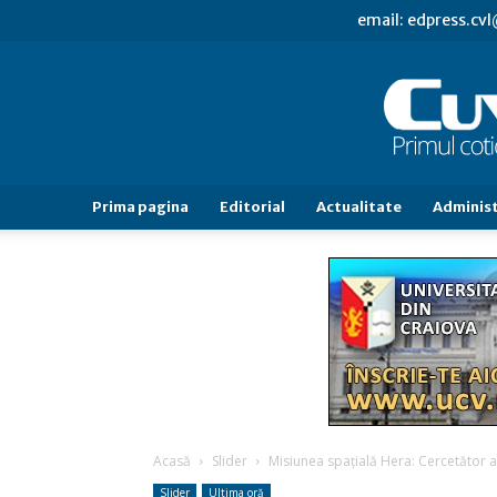
email: edpress.c
Prima pagina
Editorial
Actualitate
Administ
Acasă
Slider
Misiunea spațială Hera: Cercetător al
Slider
Ultima oră