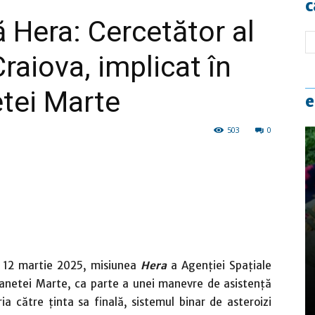
c
 Hera: Cercetător al
Craiova, implicat în
tei Marte
e
503
0
 12 martie 2025, misiunea
Hera
a Agenției Spațiale
lanetei Marte, ca parte a unei manevre de asistență
ia către ținta sa finală, sistemul binar de asteroizi