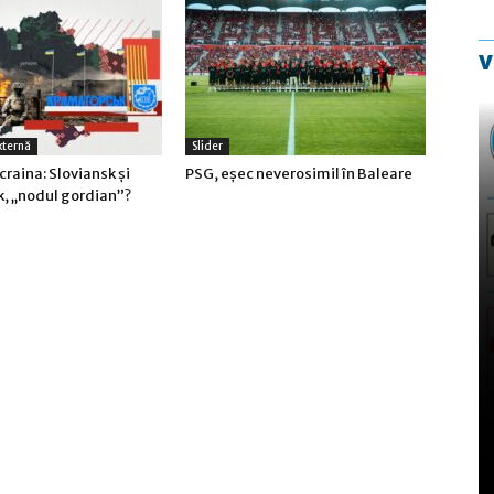
v
xternă
Slider
craina: Sloviansk şi
PSG, eşec neverosimil în Baleare
, „nodul gordian”?