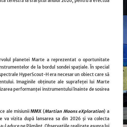
ita terestră la sfârșitul anului 2026, pentru a efectua
rvolul planetei Marte a reprezentat o oportunitate
nstrumentelor de la bordul sondei spațiale. În special
rspectrale HyperScout-H era necesar un obiect care să
ntului. Imaginile obținute ale suprafeței lui Marte
rizarea performanței instrumentului înainte de sosirea
ice ale misiunii
MMX
(
Martian Moons eXploration
) a
le va vizita după lansarea sa din 2026 și va colecta
a-l aduce pe Pământ. Observațiile realizate asupra lui