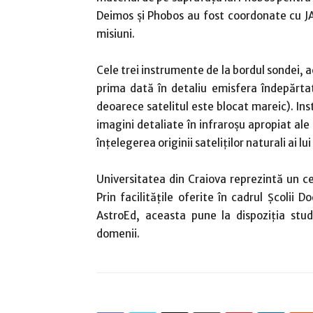
Deimos și Phobos au fost coordonate cu J
misiuni.
Cele trei instrumente de la bordul sondei, a
prima dată în detaliu emisfera îndepărta
deoarece satelitul este blocat mareic). I
imagini detaliate în infraroșu apropiat ale
înțelegerea originii sateliților naturali ai lu
Universitatea din Craiova reprezintă un ce
Prin facilitățile oferite în cadrul Școlii 
AstroEd, aceasta pune la dispoziția stud
domenii.