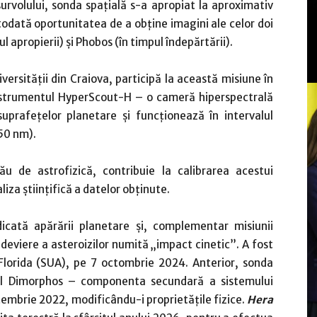
rvolului, sonda spațială s-a apropiat la aproximativ
odată oportunitatea de a obține imagini ale celor doi
ul apropierii) și Phobos (în timpul îndepărtării).
iversității din Craiova, participă la această misiune în
 instrumentul HyperScout-H – o cameră hiperspectrală
prafețelor planetare și funcționează în intervalul
950 nm).
ău de astrofizică, contribuie la calibrarea acestui
liza științifică a datelor obținute.
cată apărării planetare și, complementar misiunii
deviere a asteroizilor numită „impact cinetic”. A fost
Florida (SUA), pe 7 octombrie 2024. Anterior, sonda
ul Dimorphos – componenta secundară a sistemului
mbrie 2022, modificându-i proprietățile fizice.
Hera