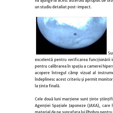
va ajunge la acest asteroid apropiat de orb
un studiu detaliat post-impact.
Su
excelentă pentru verificarea funcționării i
pentru calibrarea în spațiu a camerei hipe
acopere întregul câmp vizual al instrume
îndeplinesc acest criteriu și permit monito
la ținta finală.
Cele două luni marțiene sunt ținte științif
Agenției Spațiale Japoneze (JAXA), care 
material de pe suprafața lui Phobos pentru 