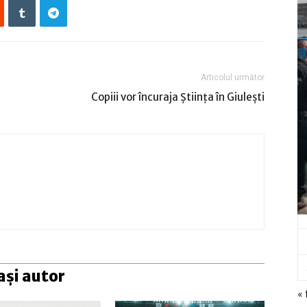
a
Articolul următor
Copiii vor încuraja Ştiinţa în Giuleşti
ași autor
« 