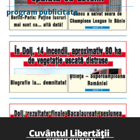
program publicitate
luni-vineri
9.00 - 17.00
sâmbătă
închis
duminică
9.00 - 12.00