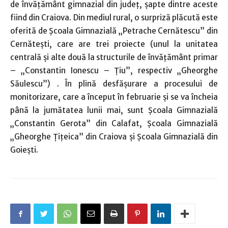
de învăţământ gimnazial din judeţ, şapte dintre aceste
fiind din Craiova. Din mediul rural, o surpriză plăcută este
oferită de Şcoala Gimnazială „Petrache Cernătescu” din
Cernăteşti, care are trei proiecte (unul la unitatea
centrală şi alte două la structurile de învăţământ primar
– „Constantin Ionescu – Ţiu”, respectiv „Gheorghe
Săulescu”) . În plină desfăşurare a procesului de
monitorizare, care a început în februarie şi se va încheia
până la jumătatea lunii mai, sunt Şcoala Gimnazială
„Constantin Gerota” din Calafat, Şcoala Gimnazială
„Gheorghe Ţiţeica” din Craiova şi Şcoala Gimnazială din
Goieşti.