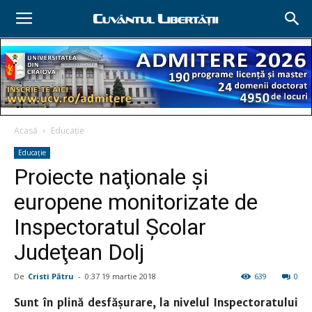
Acasă
Educație
Educație
Proiecte naţionale şi
europene monitorizate de
Inspectoratul Şcolar
Judeţean Dolj
De
Cristi Pătru
-
0:37 19 martie 2018
639
0
Sunt în plină desfăşurare, la nivelul Inspectoratului