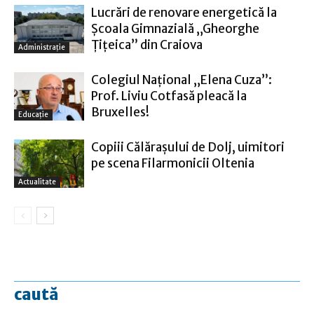
Lucrări de renovare energetică la
Şcoala Gimnazială „Gheorghe
Ţiţeica” din Craiova
Administraţie
Colegiul Naţional „Elena Cuza”:
Prof. Liviu Cotfasă pleacă la
Bruxelles!
Educație
Copiii Călăraşului de Dolj, uimitori
pe scena Filarmonicii Oltenia
Actualitate
caută