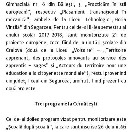
Gimnazială nr. 6 din Băileşti, şi „Practicăm în stil
european!”, respectiv „Plasament transnaţional în
mecanică”, ambele de la Liceul Tehnologic „Horia
Vintilă” din Segarcea. Pentru cel de-al II-lea semestru al
anului şcolar 2017-2018, sunt monitorizate 21 de
proiecte europene, zece fiind de la unităţi şcolare din
Craiova (două de la Liceul „Voltaire” – „Territoire
apprenant, des protocoles innovants au service des
apprentis – sages” şi „Acteurs du territoire pour une
education a la citoyenette mondiale”), restul provenind
din judeţ, liceul din Segarcea, amintit, fiind prezent cu
două proiecte.
Trei programe la Cernăteşti
Cel de-al doilea program vizat pentru monitorizare este
„Şcoală după şcoală”, la care sunt înscrise 26 de unităţi