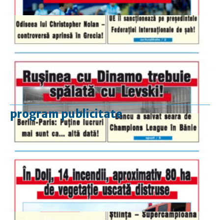
program publicitate
luni-vineri
9.00 - 17.00
sâmbătă
închis
duminică
9.00 - 12.00