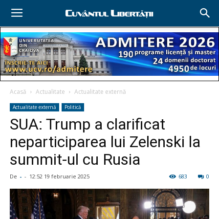
Acasă
Actualitate
Actualitate externă
Actualitate externă
Politică
SUA: Trump a clarificat
neparticiparea lui Zelenski la
summit-ul cu Rusia
De
-
-
12:52 19 februarie 2025
683
0