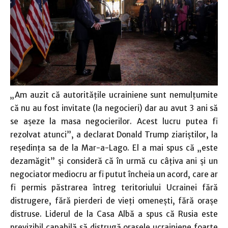
„Am auzit că autorităţile ucrainiene sunt nemulţumite
că nu au fost invitate (la negocieri) dar au avut 3 ani să
se aşeze la masa negocierilor. Acest lucru putea fi
rezolvat atunci”, a declarat Donald Trump ziariştilor, la
reşedinţa sa de la Mar-a-Lago. El a mai spus că „este
dezamăgit” şi consideră că în urmă cu câţiva ani şi un
negociator mediocru ar fi putut încheia un acord, care ar
fi permis păstrarea întreg teritoriului Ucrainei fără
distrugere, fără pierderi de vieţi omeneşti, fără oraşe
distruse. Liderul de la Casa Albă a spus că Rusia este
previzibil capabilă să distrugă oraşele ucrainiene foarte