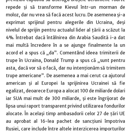
repede şi să transforme Kievul într-un morman de
moloz, dar nu vrea să facă acest lucru. De asemenea şi-a
exprimat sprijinul pentru alegerile din Ucraina, deşi
nivelul de sprijin pentru actualul lider al ţării a scăzut la
4%. Întrebat dacă întâlnirea din Arabia Saudită i-a dat
mai multă încredere în a se ajunge finalmente la un
acord el a spus că „da”. Comentând ideea trimiterii de
trupe în Ucraina, Donald Trump a spus că „sunt pentru
asta, dacă vor să o facă, dar nu intenţionăm să trimitem
trupe americane”. De asemenea a mai cerut ca ajutorul
american şi al Europei la sprijinirea Ucrainei să fie
egalizat, deoarece Europa a alocat 100 de miliarde dolari
iar SUA mai mult de 300 miliarde, şi este îngrijorat de
lipsa unui raport transparent privind utilizarea fondurilor
alocate. În acelaşi timp ambasadorii celor 27 de ţări UE
au aprobat al 16-lea pachet de sancţiuni împotriva
Rusiei, care include între altele interzicerea importurilor