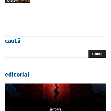
Actualitate
caută
editorial
EDITORIAL
EDITORIAL
EDITORIAL