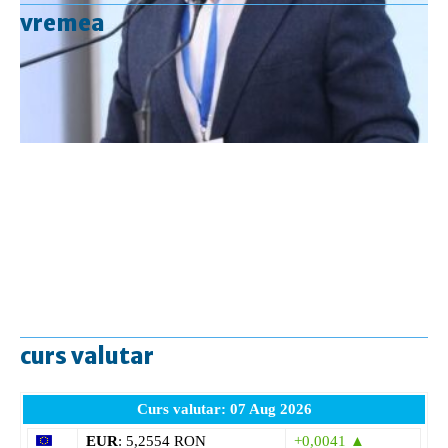
vremea
curs valutar
Curs valutar: 07 Aug 2026
EUR
: 5,2554 RON
+0,0041 ▲