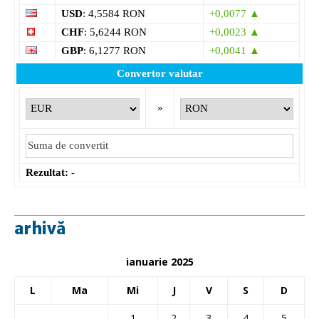
USD
: 4,5584 RON
+0,0077 ▲
CHF
: 5,6244 RON
+0,0023 ▲
GBP
: 6,1277 RON
+0,0041 ▲
Convertor valutar
»
Rezultat:
-
arhivă
ianuarie 2025
L
Ma
Mi
J
V
S
D
1
2
3
4
5