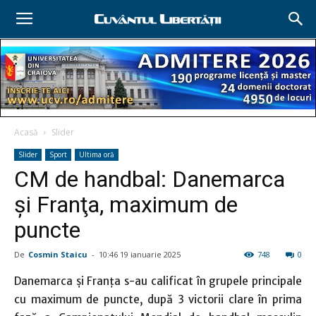
Acasă
Slider
Slider
Sport
Ultima oră
CM de handbal: Danemarca
şi Franţa, maximum de
puncte
De
Cosmin Staicu
-
10:46 19 ianuarie 2025
748
0
Danemarca şi Franţa s-au calificat în grupele principale
cu maximum de puncte, după 3 victorii clare în prima