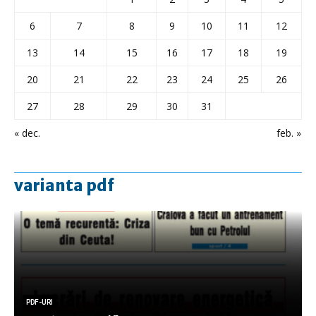
6
7
8
9
10
11
12
13
14
15
16
17
18
19
20
21
22
23
24
25
26
27
28
29
30
31
« dec.
feb. »
varianta pdf
PDF-URI
PDF-URI
PDF-URI
PDF-URI
PDF-URI