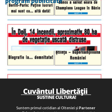
program publicitate
luni-vineri
9.00 - 17.00
sâmbătă
închis
duminică
9.00 - 12.00
Suntem primul cotidian al Olteniei și
Partener